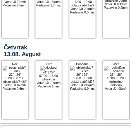
pretežno vedro
Vetar IJI 7km/h
Vetar JJI 13km/h
13:00 - 19:00
Vetar JI 10km/h
Padavine 2.5mm.
Padavine 1.7mm.
oblaci slab? kiš?
Padavine 0.2mm.
Vetar JJI 22km/h
Padavine 0.5mm.
Četvrtak
13.08. Avgust
Noć
Jutro
Popodne
Veče
24°
|
29°
22°
|
24°
26°
|
29°
23°
|
26°
07:00 - 13:00
01:00 - 07:00
13:00 - 19:00
19:00 - 01:00
pljuskovi
oblaci slab? kiš?
oblaci slab? kiš?
delimično
Vetar JJI 10km/h
Vetar IJI 8km/h
Vetar JJI 21km/h
oblačno
Padavine 1mm.
Padavine 0.6mm.
Padavine 0.9mm.
Vetar JJI 9km/h