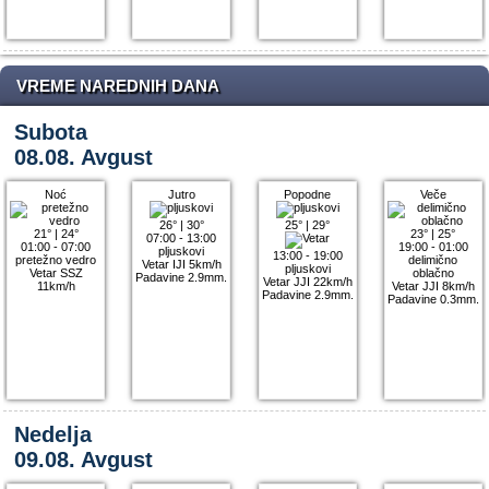
VREME NAREDNIH DANA
Subota
08.08. Avgust
Noć
Jutro
Popodne
Veče
26°
|
30°
25°
|
29°
21°
|
24°
23°
|
25°
07:00 - 13:00
01:00 - 07:00
19:00 - 01:00
pljuskovi
13:00 - 19:00
pretežno vedro
delimično
Vetar IJI 5km/h
pljuskovi
Vetar SSZ
oblačno
Padavine 2.9mm.
Vetar JJI 22km/h
11km/h
Vetar JJI 8km/h
Padavine 2.9mm.
Padavine 0.3mm.
Nedelja
09.08. Avgust