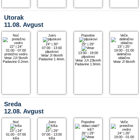
Utorak
11.08. Avgust
Noć
Jutro
Popodne
Veče
24°
|
30°
25°
|
29°
22°
|
24°
23°
|
25°
07:00 - 13:00
01:00 - 07:00
19:00 - 01:00
pljuskovi
13:00 - 19:00
pretežno vedro
delimično
Vetar JI 6km/h
pljuskovi
Vetar JJI 5km/h
oblačno
Padavine 1.4mm.
Vetar JJI 23km/h
Padavine 0.2mm.
Vetar JI 6km/h
Padavine 1.9mm.
Sreda
12.08. Avgust
Noć
Jutro
Popodne
Veče
23°
|
24°
23°
|
29°
26°
|
29°
24°
|
26°
01:00 - 07:00
07:00 - 13:00
19:00 - 01:00
kiša
kiša