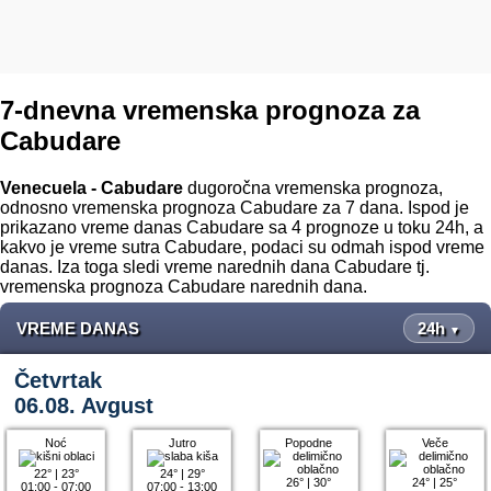
7-dnevna vremenska prognoza za
Cabudare
Venecuela - Cabudare
dugoročna vremenska prognoza,
odnosno vremenska prognoza Cabudare za 7 dana. Ispod je
prikazano vreme danas Cabudare sa 4 prognoze u toku 24h, a
kakvo je vreme sutra Cabudare, podaci su odmah ispod vreme
danas. Iza toga sledi vreme narednih dana Cabudare tj.
vremenska prognoza Cabudare narednih dana.
VREME DANAS
24h
▼
Četvrtak
06.08. Avgust
Noć
Jutro
Popodne
Veče
22°
|
23°
24°
|
29°
26°
|
30°
24°
|
25°
01:00 - 07:00
07:00 - 13:00