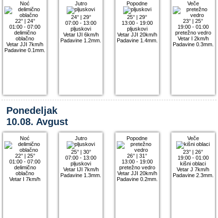
Noć
Jutro
Popodne
Veče
24°
|
29°
25°
|
29°
22°
|
24°
23°
|
25°
07:00 - 13:00
13:00 - 19:00
01:00 - 07:00
19:00 - 01:00
pljuskovi
pljuskovi
delimično
pretežno vedro
Vetar IJI 6km/h
Vetar JJI 20km/h
oblačno
Vetar I 2km/h
Padavine 1.2mm.
Padavine 1.4mm.
Vetar JJI 7km/h
Padavine 0.3mm.
Padavine 0.1mm.
Ponedeljak
10.08. Avgust
Noć
Jutro
Popodne
Veče
25°
|
30°
23°
|
26°
22°
|
25°
26°
|
31°
07:00 - 13:00
19:00 - 01:00
01:00 - 07:00
13:00 - 19:00
pljuskovi
kišni oblaci
delimično
pretežno vedro
Vetar IJI 7km/h
Vetar J 7km/h
oblačno
Vetar JJI 20km/h
Padavine 1.3mm.
Padavine 2.3mm.
Vetar I 7km/h
Padavine 0.2mm.