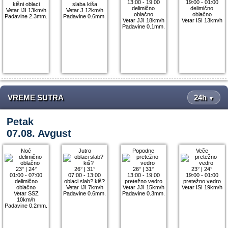
13:00 - 19:00
19:00 - 01:00
kišni oblaci
slaba kiša
delimično
delimično
Vetar IJI 13km/h
Vetar J 12km/h
oblačno
oblačno
Padavine 2.3mm.
Padavine 0.6mm.
Vetar JJI 18km/h
Vetar ISI 13km/h
Padavine 0.1mm.
VREME SUTRA
24h
▼
Petak
07.08. Avgust
Noć
Jutro
Popodne
Veče
23°
|
24°
26°
|
31°
26°
|
31°
23°
|
24°
01:00 - 07:00
07:00 - 13:00
13:00 - 19:00
19:00 - 01:00
delimično
oblaci slab? kiš?
pretežno vedro
pretežno vedro
oblačno
Vetar IJI 7km/h
Vetar JJI 15km/h
Vetar ISI 19km/h
Vetar SSZ
Padavine 0.6mm.
Padavine 0.3mm.
10km/h
Padavine 0.2mm.