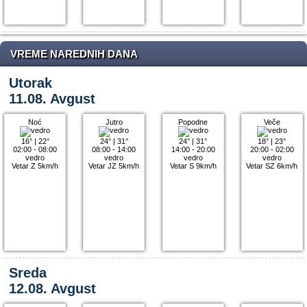
VREME NAREDNIH DANA
Utorak
11.08. Avgust
Noć
Jutro
Popodne
Veče
16°
|
22°
24°
|
31°
24°
|
31°
18°
|
23°
02:00 - 08:00
08:00 - 14:00
14:00 - 20:00
20:00 - 02:00
vedro
vedro
vedro
vedro
Vetar Z 5km/h
Vetar JZ 5km/h
Vetar S 9km/h
Vetar SZ 6km/h
Sreda
12.08. Avgust