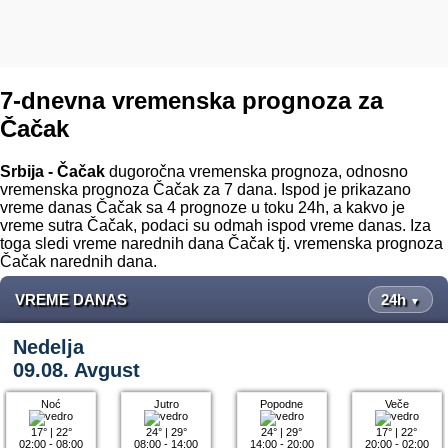
7-dnevna vremenska prognoza za
Čačak
Srbija - Čačak
dugoročna vremenska prognoza, odnosno
vremenska prognoza Čačak za 7 dana. Ispod je prikazano
vreme danas Čačak sa 4 prognoze u toku 24h, a kakvo je
vreme sutra Čačak, podaci su odmah ispod vreme danas. Iza
toga sledi vreme narednih dana Čačak tj. vremenska prognoza
Čačak narednih dana.
VREME DANAS
24h
▼
Nedelja
09.08. Avgust
Noć
Jutro
Popodne
Veče
17°
|
22°
24°
|
29°
24°
|
29°
17°
|
22°
02:00 - 08:00
08:00 - 14:00
14:00 - 20:00
20:00 - 02:00