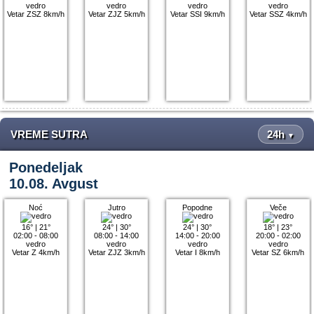
vedro
vedro
vedro
vedro
Vetar ZSZ 8km/h
Vetar ZJZ 5km/h
Vetar SSI 9km/h
Vetar SSZ 4km/h
VREME SUTRA
24h
▼
Ponedeljak
10.08. Avgust
Noć
Jutro
Popodne
Veče
16°
|
21°
24°
|
30°
24°
|
30°
18°
|
23°
02:00 - 08:00
08:00 - 14:00
14:00 - 20:00
20:00 - 02:00
vedro
vedro
vedro
vedro
Vetar Z 4km/h
Vetar ZJZ 3km/h
Vetar I 8km/h
Vetar SZ 6km/h