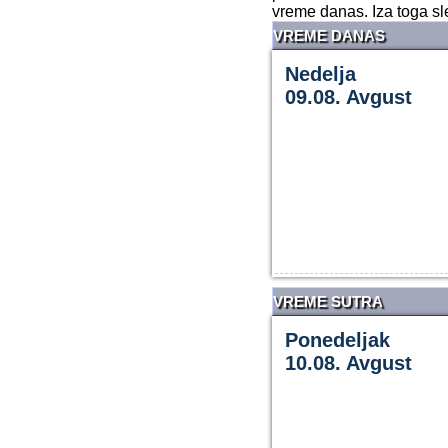
vreme danas. Iza toga s
VREME DANAS
Nedelja
09.08. Avgust
VREME SUTRA
Ponedeljak
10.08. Avgust