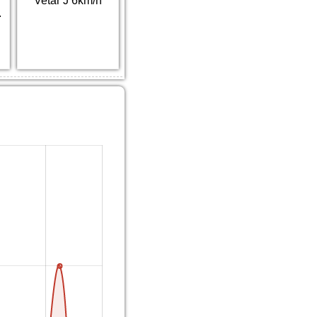
Vetar J 6km/h
.