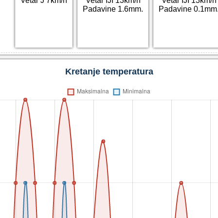
Vetar J 7km/h
Vetar IJI 13km/h
Vetar IJI 13km/h
Padavine 1.6mm.
Padavine 0.1mm
Kretanje temperatura