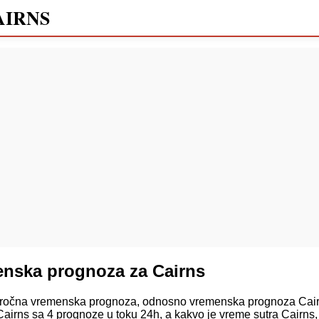
AIRNS
nska prognoza za Cairns
očna vremenska prognoza, odnosno vremenska prognoza Cairn
airns sa 4 prognoze u toku 24h, a kakvo je vreme sutra Cairns