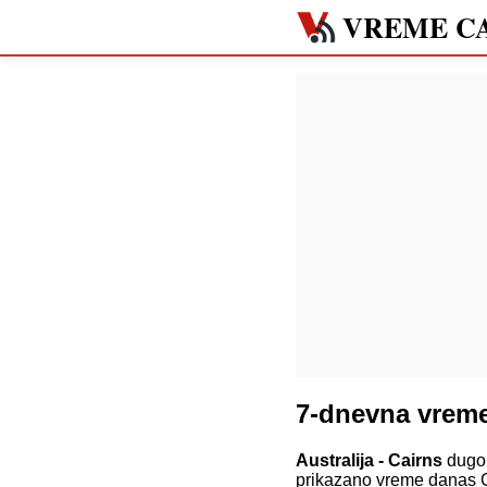
VREME C
7-dnevna vreme
Australija - Cairns
dugor
prikazano vreme danas C