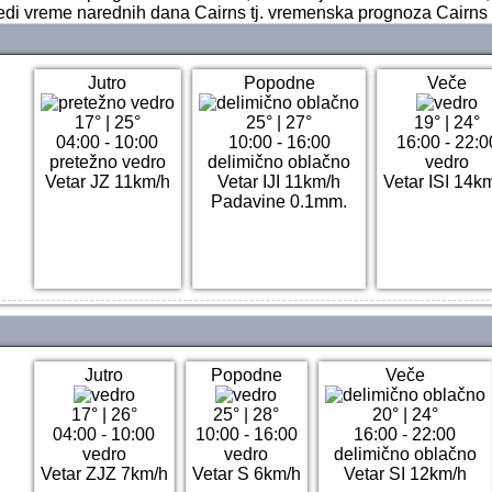
ledi vreme narednih dana Cairns tj. vremenska prognoza Cairns
Jutro
Popodne
Veče
17°
|
25°
25°
|
27°
19°
|
24°
04:00 - 10:00
10:00 - 16:00
16:00 - 22:0
pretežno vedro
delimično oblačno
vedro
Vetar JZ 11km/h
Vetar IJI 11km/h
Vetar ISI 14k
Padavine 0.1mm.
Jutro
Popodne
Veče
17°
|
26°
25°
|
28°
20°
|
24°
04:00 - 10:00
10:00 - 16:00
16:00 - 22:00
vedro
vedro
delimično oblačno
Vetar ZJZ 7km/h
Vetar S 6km/h
Vetar SI 12km/h