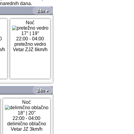
 narednih dana.
24h
▼
Noć
17°
|
19°
0
22:00 - 04:00
pretežno vedro
m/h
Vetar ZJZ 6km/h
24h
▼
Noć
18°
|
20°
22:00 - 04:00
delimično oblačno
Vetar JZ 3km/h