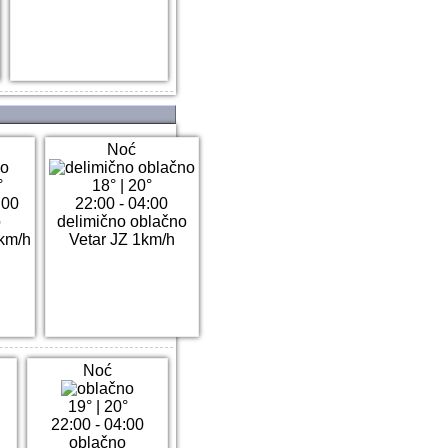
Noć
°
18°
|
20°
:00
22:00 - 04:00
o
delimično oblačno
3km/h
Vetar JZ 1km/h
Noć
19°
|
20°
0
22:00 - 04:00
oblačno