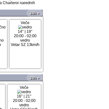
a Charleroi narednih
24h
▼
Veče
14°
|
19°
20:00 - 02:00
čno
vedro
h
Vetar SZ 13km/h
24h
▼
Veče
16°
|
21°
20:00 - 02:00
vedro