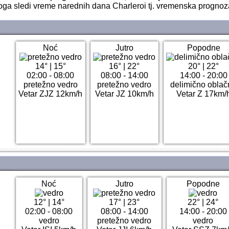
oga sledi vreme narednih dana Charleroi tj. vremenska prognoz
Noć
Jutro
Popodne
14°
|
15°
16°
|
22°
20°
|
22°
02:00 - 08:00
08:00 - 14:00
14:00 - 20:00
pretežno vedro
pretežno vedro
delimično obla
Vetar ZJZ 12km/h
Vetar JZ 10km/h
Vetar Z 17km/
Noć
Jutro
Popodne
12°
|
14°
17°
|
23°
22°
|
24°
02:00 - 08:00
08:00 - 14:00
14:00 - 20:00
vedro
pretežno vedro
vedro