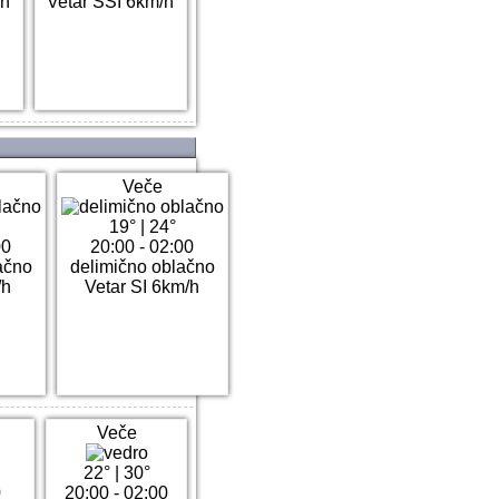
/h
Vetar SSI 6km/h
Veče
19°
|
24°
00
20:00 - 02:00
ačno
delimično oblačno
/h
Vetar SI 6km/h
Veče
22°
|
30°
0
20:00 - 02:00