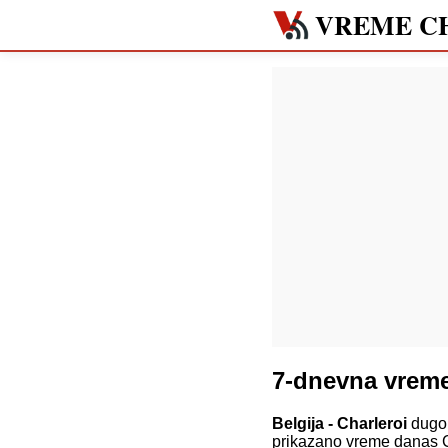
VREME C
7-dnevna vreme
Belgija - Charleroi
dugor
prikazano vreme danas C