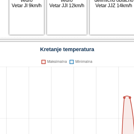
vedro
vedro
delimično oblačno
Vetar JI 9km/h
Vetar JJI 12km/h
Vetar JJZ 14km/h
Kretanje temperatura