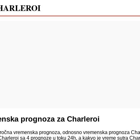
HARLEROI
nska prognoza za Charleroi
očna vremenska prognoza, odnosno vremenska prognoza Charle
harleroi sa 4 prognoze u toku 24h, a kakvo je vreme sutra Cha