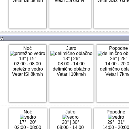
Vetar ISI 5km/h
Vetar JJI 6km/h
Vetar SSZ 7km
NA
Noć
Jutro
Popodne
13°
|
15°
18°
|
26°
26°
|
28°
02:00 - 08:00
08:00 - 14:00
14:00 - 20:
pretežno vedro
delimično oblačno
delimično obl
Vetar ISI 8km/h
Vetar I 10km/h
Vetar I 7km
Noć
Jutro
Popodne
17°
|
20°
20°
|
30°
29°
|
31°
02:00 - 08:00
08:00 - 14:00
14:00 - 20:0