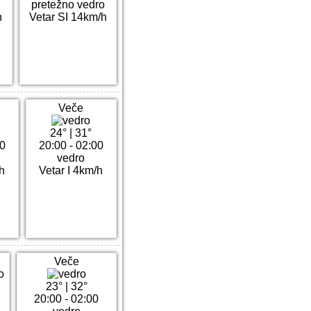
o
pretežno vedro
h
Vetar SI 14km/h
Veče
24°
|
31°
00
20:00 - 02:00
vedro
/h
Vetar I 4km/h
Veče
23°
|
32°
20:00 - 02:00