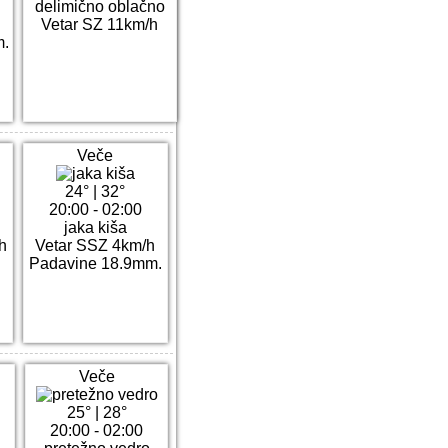
delimično oblačno
Vetar SZ 11km/h
m.
Veče
24°
|
32°
0
20:00 - 02:00
jaka kiša
h
Vetar SSZ 4km/h
Padavine 18.9mm.
Veče
25°
|
28°
20:00 - 02:00