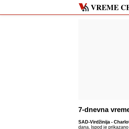
VREME C
7-dnevna vreme
SAD-Virdžinija - Charlo
dana. Ispod je prikazano