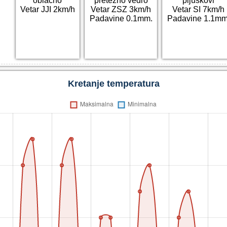
oblačno
pretežno vedro
pljuskovi
Vetar JJI 2km/h
Vetar ZSZ 3km/h
Vetar SI 7km/h
Padavine 0.1mm.
Padavine 1.1mm
Kretanje temperatura