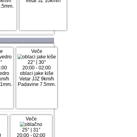
4km/h
Vetar JZ 10km/h
0.5mm.
e
Veče
°
22°
|
30°
0:00
20:00 - 02:00
edro
oblaci jake kiše
km/h
Vetar JJZ 9km/h
.1mm.
Padavine 7.5mm.
Veče
25°
|
31°
0
20:00 - 02:00