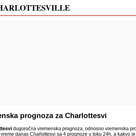
HARLOTTESVILLE
nska prognoza za Charlottesvi
ttesvi
dugoročna vremenska prognoza, odnosno vremenska prog
 vreme danas Charlottesvi sa 4 prognoze u toku 24h, a kakvo je