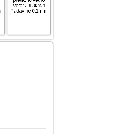
pretežno vedro
Vetar JJI 3km/h
.
Padavine 0.1mm.