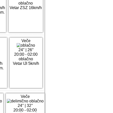
oblačno
m/h
Vetar ZSZ 16km/h
mm.
Veče
24°
|
26°
20:00 - 02:00
oblačno
/h
Vetar IJI 5km/h
m.
Veče
24°
|
32°
20:00 - 02:00