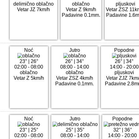
delimično oblačno
oblačno
pljuskovi
Vetar JZ 7km/h
Vetar Z 9km/h
Vetar ZSZ 11k
Padavine 0.1mm.
Padavine 1.6
Noć
Jutro
Popodne
23°
|
26°
26°
|
34°
26°
|
34°
02:00 - 08:00
08:00 - 14:00
14:00 - 20:00
oblačno
oblačno
pljuskovi
Vetar Z 5km/h
Vetar ZSZ 4km/h
Vetar ZJZ 7km
Padavine 0.1mm.
Padavine 2.8m
Noć
Jutro
Popodne
23°
|
25°
25°
|
35°
32°
|
36°
02:00 - 08:00
08:00 - 14:00
14:00 - 20:00