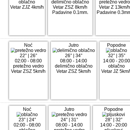
oblačno
delimično oblačno
pretežno vedro
Vetar ZJZ 4km/h
Vetar ZSZ 8km/h
Vetar Z 13km/h
Padavine 0.1mm.
Padavine 0.3m
Noć
Jutro
Popodne
22°
|
26°
26°
|
34°
32°
|
35°
02:00 - 08:00
08:00 - 14:00
14:00 - 20:0
pretežno vedro
delimično oblačno
oblačno
Vetar ZSZ 5km/h
Vetar ZSZ 5km/h
Vetar JZ 5km/
Noć
Jutro
Popodne
23°
|
24°
24°
|
31°
28°
|
32°
02:00 - 08:00
08:00 - 14:00
14:00 - 20:00