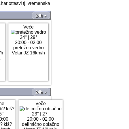
arlottesvi tj. vremenska
24h
▼
Veče
24°
|
29°
20:00 - 02:00
pretežno vedro
/h
Vetar JZ 16km/h
.
24h
▼
ne
Veče
5°
23°
|
27°
0:00
20:00 - 02:00
? kiš?
delimično oblačno