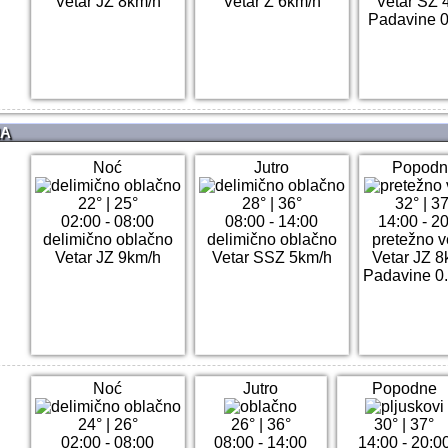
Vetar JZ 8km/h
Vetar Z 6km/h
Vetar SZ 
Padavine 
NA
Noć
Jutro
Popodn
22°
|
25°
28°
|
36°
32°
|
37
02:00 - 08:00
08:00 - 14:00
14:00 - 2
delimično oblačno
delimično oblačno
pretežno v
Vetar JZ 9km/h
Vetar SSZ 5km/h
Vetar JZ 8
Padavine 0
Noć
Jutro
Popodne
24°
|
26°
26°
|
36°
30°
|
37°
02:00 - 08:00
08:00 - 14:00
14:00 - 20:0