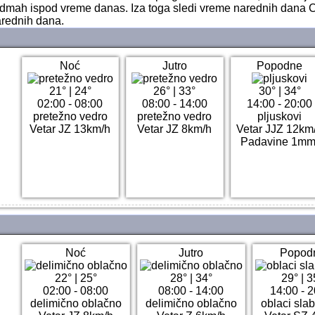
odmah ispod vreme danas. Iza toga sledi vreme narednih dana Ch
arednih dana.
Noć
Jutro
Popodne
21°
|
24°
26°
|
33°
30°
|
34°
02:00 - 08:00
08:00 - 14:00
14:00 - 20:00
pretežno vedro
pretežno vedro
pljuskovi
Vetar JZ 13km/h
Vetar JZ 8km/h
Vetar JJZ 12km
Padavine 1mm
Noć
Jutro
Popod
22°
|
25°
28°
|
34°
29°
|
3
02:00 - 08:00
08:00 - 14:00
14:00 - 2
delimično oblačno
delimično oblačno
oblaci slab