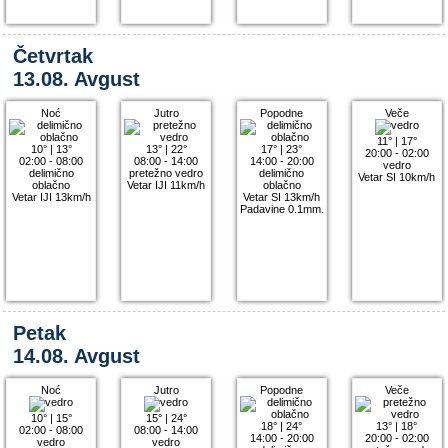
Četvrtak
13.08. Avgust
Noć
Jutro
Popodne
Veče
11°
|
17°
10°
|
13°
13°
|
22°
17°
|
23°
20:00 - 02:00
02:00 - 08:00
08:00 - 14:00
14:00 - 20:00
vedro
delimično
pretežno vedro
delimično
Vetar SI 10km/h
oblačno
Vetar IJI 11km/h
oblačno
Vetar IJI 13km/h
Vetar SI 13km/h
Padavine 0.1mm.
Petak
14.08. Avgust
Noć
Jutro
Popodne
Veče
10°
|
15°
15°
|
24°
18°
|
24°
13°
|
18°
02:00 - 08:00
08:00 - 14:00
14:00 - 20:00
20:00 - 02:00
vedro
vedro