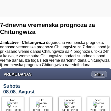
7-dnevna vremenska prognoza za
Chitungwiza
Zimbabve - Chitungwiza
dugoročna vremenska prognoza,
odnosno vremenska prognoza Chitungwiza za 7 dana. Ispod je
prikazano vreme danas Chitungwiza sa 4 prognoze u toku 24h,
a kakvo je vreme sutra Chitungwiza, podaci su odmah ispod
vreme danas. Iza toga sledi vreme narednih dana Chitungwiza
tj. vremenska prognoza Chitungwiza narednih dana.
VREME DANAS
24h
▼
Subota
08.08. Avgust
Noć
Jutro
Popodne
Veče
9°
|
13°
17°
|
23°
16°
|
23°
11°
|
14°
02:00 - 08:00
08:00 - 14:00
14:00 - 20:00
20:00 - 02:00