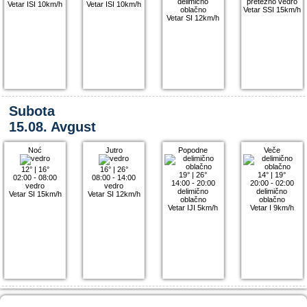
delimično
pretežno vedro
Vetar ISI 10km/h
Vetar ISI 10km/h
oblačno
Vetar SSI 15km/h
Vetar SI 12km/h
Subota
15.08. Avgust
Noć
Jutro
Popodne
Veče
12°
|
16°
16°
|
26°
19°
|
26°
14°
|
19°
02:00 - 08:00
08:00 - 14:00
14:00 - 20:00
20:00 - 02:00
vedro
vedro
delimično
delimično
Vetar SI 15km/h
Vetar SI 12km/h
oblačno
oblačno
Vetar IJI 5km/h
Vetar I 9km/h