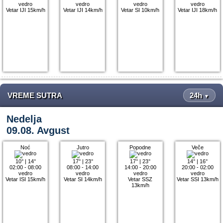
vedro
vedro
vedro
vedro
Vetar IJI 15km/h
Vetar IJI 14km/h
Vetar SI 10km/h
Vetar IJI 18km/h
VREME SUTRA
24h
▼
Nedelja
09.08. Avgust
Noć
Jutro
Popodne
Veče
10°
|
14°
17°
|
23°
17°
|
23°
14°
|
16°
02:00 - 08:00
08:00 - 14:00
14:00 - 20:00
20:00 - 02:00
vedro
vedro
vedro
vedro
Vetar ISI 15km/h
Vetar SI 14km/h
Vetar SSZ
Vetar SSI 13km/h
13km/h