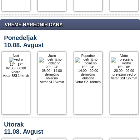
VREME NAREDNIH DANA
Ponedeljak
10.08. Avgust
Noć
Jutro
Popodne
Veče
13°
|
17°
20°
|
24°
19°
|
24°
15°
|
18°
02:00 - 08:00
08:00 - 14:00
14:00 - 20:00
20:00 - 02:00
vedro
delimično
delimično
pretežno vedro
Vetar SSI 14km/h
oblačno
oblačno
Vetar SSI 12km/h
Vetar SI 15km/h
Vetar SZ 18km/h
Utorak
11.08. Avgust