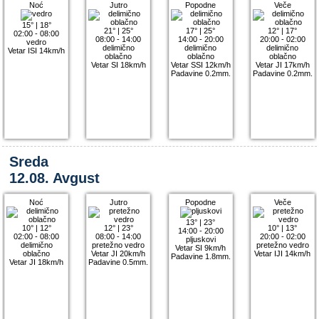
Noć
Jutro
Popodne
Veče
15°
|
18°
21°
|
25°
17°
|
25°
12°
|
17°
02:00 - 08:00
08:00 - 14:00
14:00 - 20:00
20:00 - 02:00
vedro
delimično
delimično
delimično
Vetar ISI 14km/h
oblačno
oblačno
oblačno
Vetar SI 18km/h
Vetar SSI 12km/h
Vetar JI 17km/h
Padavine 0.2mm.
Padavine 0.2mm.
Sreda
12.08. Avgust
Noć
Jutro
Popodne
Veče
13°
|
23°
10°
|
12°
12°
|
23°
10°
|
13°
14:00 - 20:00
02:00 - 08:00
08:00 - 14:00
20:00 - 02:00
pljuskovi
delimično
pretežno vedro
pretežno vedro
Vetar SI 9km/h
oblačno
Vetar JI 20km/h
Vetar IJI 14km/h
Padavine 1.8mm.
Vetar JI 18km/h
Padavine 0.5mm.