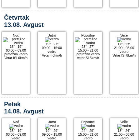
Četvrtak
13.08. Avgust
Noć
Jutro
Popodne
Veče
19°
|
27°
17°
|
23°
15°
|
19°
23°
|
27°
09:00 - 15:00
21:00 - 03:00
03:00 - 09:00
15:00 - 21:00
vedro
vedro
pretežno vedro
pretežno vedro
Vetar I 6km/h
Vetar ISI 8km/h
Vetar ISI 6km/h
Vetar SI 5km/h
Petak
14.08. Avgust
Noć
Jutro
Popodne
Veče
15°
|
19°
19°
|
29°
24°
|
29°
18°
|
24°
03:00 - 09:00
09:00 - 15:00
15:00 - 21:00
21:00 - 03:00
vedro
vedro
vedro
vedro