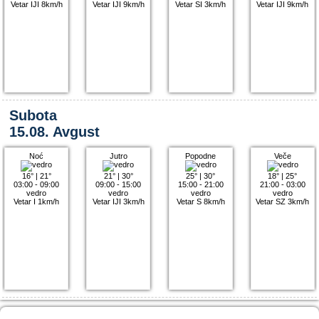
Vetar IJI 8km/h
Vetar IJI 9km/h
Vetar SI 3km/h
Vetar IJI 9km/h
Subota
15.08. Avgust
Noć
Jutro
Popodne
Veče
16°
|
21°
21°
|
30°
25°
|
30°
18°
|
25°
03:00 - 09:00
09:00 - 15:00
15:00 - 21:00
21:00 - 03:00
vedro
vedro
vedro
vedro
Vetar I 1km/h
Vetar IJI 3km/h
Vetar S 8km/h
Vetar SZ 3km/h