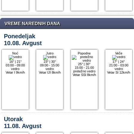
VREME NAREDNIH DANA
Ponedeljak
10.08. Avgust
Noć
Jutro
Popodne
Veče
16°
|
21°
23°
|
30°
17°
|
24°
25°
|
30°
03:00 - 09:00
09:00 - 15:00
21:00 - 03:00
15:00 - 21:00
vedro
vedro
vedro
pretežno vedro
Vetar I 9km/h
Vetar IJI 8km/h
Vetar SI 12km/h
Vetar SSI 8km/h
Utorak
11.08. Avgust