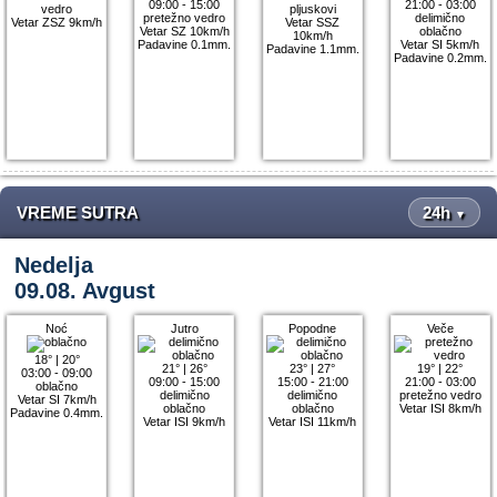
09:00 - 15:00
21:00 - 03:00
vedro
pljuskovi
pretežno vedro
delimično
Vetar ZSZ 9km/h
Vetar SSZ
Vetar SZ 10km/h
oblačno
10km/h
Padavine 0.1mm.
Vetar SI 5km/h
Padavine 1.1mm.
Padavine 0.2mm.
VREME SUTRA
24h
▼
Nedelja
09.08. Avgust
Noć
Jutro
Popodne
Veče
18°
|
20°
21°
|
26°
23°
|
27°
19°
|
22°
03:00 - 09:00
09:00 - 15:00
15:00 - 21:00
21:00 - 03:00
oblačno
delimično
delimično
pretežno vedro
Vetar SI 7km/h
oblačno
oblačno
Vetar ISI 8km/h
Padavine 0.4mm.
Vetar ISI 9km/h
Vetar ISI 11km/h