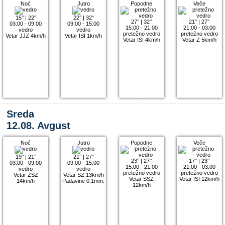
Noć
Jutro
Popodne
Veče
15°
|
22°
22°
|
32°
27°
|
32°
21°
|
27°
03:00 - 09:00
09:00 - 15:00
15:00 - 21:00
21:00 - 03:00
vedro
vedro
pretežno vedro
pretežno vedro
Vetar JJZ 4km/h
Vetar ISI 1km/h
Vetar ISI 4km/h
Vetar Z 5km/h
Sreda
12.08. Avgust
Noć
Jutro
Popodne
Veče
19°
|
21°
21°
|
27°
23°
|
27°
17°
|
23°
03:00 - 09:00
09:00 - 15:00
15:00 - 21:00
21:00 - 03:00
vedro
vedro
pretežno vedro
pretežno vedro
Vetar ZSZ
Vetar SZ 13km/h
Vetar SSZ
Vetar ISI 12km/h
14km/h
Padavine 0.1mm.
12km/h