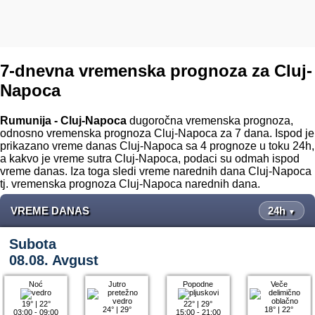
7-dnevna vremenska prognoza za Cluj-
Napoca
Rumunija - Cluj-Napoca
dugoročna vremenska prognoza,
odnosno vremenska prognoza Cluj-Napoca za 7 dana. Ispod je
prikazano vreme danas Cluj-Napoca sa 4 prognoze u toku 24h,
a kakvo je vreme sutra Cluj-Napoca, podaci su odmah ispod
vreme danas. Iza toga sledi vreme narednih dana Cluj-Napoca
tj. vremenska prognoza Cluj-Napoca narednih dana.
VREME DANAS
24h
▼
Subota
08.08. Avgust
Noć
Jutro
Popodne
Veče
19°
|
22°
22°
|
29°
24°
|
29°
18°
|
22°
03:00 - 09:00
15:00 - 21:00