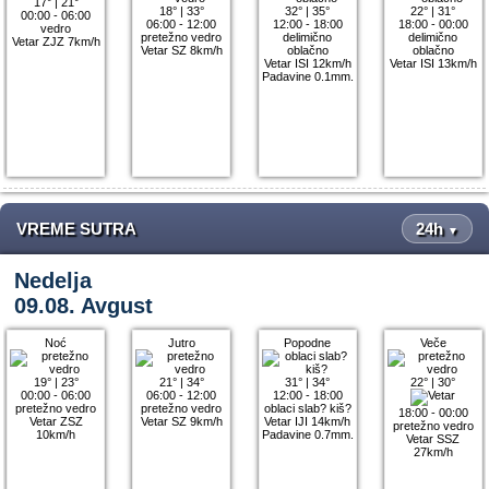
17°
|
21°
18°
|
33°
32°
|
35°
22°
|
31°
00:00 - 06:00
06:00 - 12:00
12:00 - 18:00
18:00 - 00:00
vedro
pretežno vedro
delimično
delimično
Vetar ZJZ 7km/h
Vetar SZ 8km/h
oblačno
oblačno
Vetar ISI 12km/h
Vetar ISI 13km/h
Padavine 0.1mm.
VREME SUTRA
24h
▼
Nedelja
09.08. Avgust
Noć
Jutro
Popodne
Veče
19°
|
23°
21°
|
34°
31°
|
34°
22°
|
30°
00:00 - 06:00
06:00 - 12:00
12:00 - 18:00
pretežno vedro
pretežno vedro
oblaci slab? kiš?
18:00 - 00:00
Vetar ZSZ
Vetar SZ 9km/h
Vetar IJI 14km/h
pretežno vedro
10km/h
Padavine 0.7mm.
Vetar SSZ
27km/h