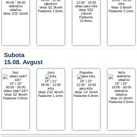
00:00 - 06:00
12:00 - 18:00
pljuskovi
kiša
delimično
oblaci jake kiše
Vetar SZ 3km/h
Vetar S 6km/h
oblačno
Vetar SSZ
Padavine 1.6mm.
Padavine 3.1mm.
Vetar ZSZ 1km/h
13km/h
Padavine
10.8mm.
Subota
15.08. Avgust
Noć
Jutro
Popodne
Veče
14°
|
21°
18°
|
23°
14°
|
16°
15°
|
20°
06:00 - 12:00
12:00 - 18:00
00:00 - 06:00
18:00 - 00:00
kiša
jaka kiša
oblaci slab? kiš?
delimično
Vetar ZSZ 4km/h
Vetar JJI 7km/h
Vetar SZ 4km/h
oblačno
Padavine 1.1mm.
Padavine 6.9mm.
Padavine 0.8mm.
Vetar IJI 2km/h
Padavine 0.5mm.