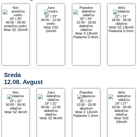
Noć
Jutro
Popodne
Veče
19°
|
33°
22°
|
31°
18°
|
20°
30°
|
34°
06:00 - 12:00
18:00 - 00:00
00:00 - 06:00
12:00 - 18:00
vedro
oblačno
pretežno vedro
delimično
Vetar ZSZ
Vetar SZ 13km/h
Vetar SZ 11km/h
oblačno
11km/h
Padavine 0.2mm.
Vetar S 13km/h
Padavine 0.4mm.
Sreda
12.08. Avgust
Noć
Jutro
Popodne
Veče
19°
|
22°
25°
|
32°
19°
|
31°
19°
|
27°
00:00 - 06:00
12:00 - 18:00
06:00 - 12:00
18:00 - 00:00
oblačno
pljuskovi
delimično
delimično
Vetar SZ 4km/h
Vetar Z 12km/h
oblačno
oblačno
Padavine 1.3mm.
Vetar SZ 6km/h
Vetar SSZ
10km/h