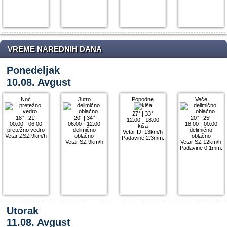
VREME NAREDNIH DANA
Ponedeljak
10.08. Avgust
Noć
Jutro
Popodne
Veče
27°
|
33°
18°
|
21°
20°
|
34°
20°
|
25°
12:00 - 18:00
00:00 - 06:00
06:00 - 12:00
18:00 - 00:00
kiša
pretežno vedro
delimično
delimično
Vetar IJI 13km/h
Vetar ZSZ 9km/h
oblačno
oblačno
Padavine 2.3mm.
Vetar SZ 9km/h
Vetar SZ 12km/h
Padavine 0.1mm.
Utorak
11.08. Avgust