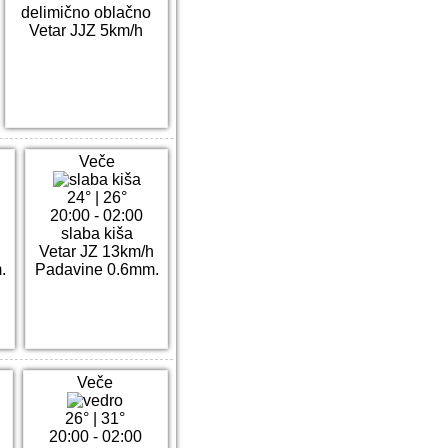
delimično oblačno
Vetar JJZ 5km/h
Veče
24°
|
26°
20:00 - 02:00
slaba kiša
Vetar JZ 13km/h
.
Padavine 0.6mm.
Veče
26°
|
31°
20:00 - 02:00