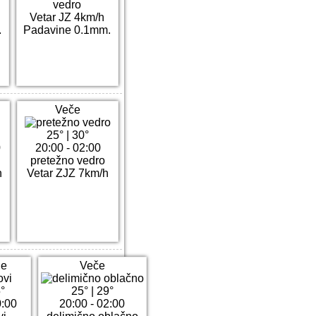
vedro
Vetar JZ 4km/h
.
Padavine 0.1mm.
Veče
25°
|
30°
0
20:00 - 02:00
pretežno vedro
h
Vetar ZJZ 7km/h
ne
Veče
°
25°
|
29°
0:00
20:00 - 02:00