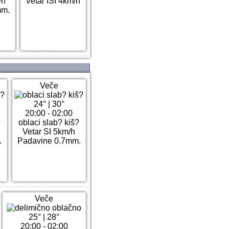
/h
Vetar ISI 4km/h
mm.
Veče
24°
|
30°
20:00 - 02:00
?
oblaci slab? kiš?
Vetar SI 5km/h
.
Padavine 0.7mm.
Veče
25°
|
28°
20:00 - 02:00