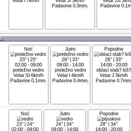
Vetar I 7km/h
Vetar JI 5km/h
Vetar JJI 3km
Padavine 0.3mm.
Padavine 0.1
NA
Noć
Jutro
Popodne
23°
|
25°
26°
|
33°
28°
|
33°
02:00 - 08:00
08:00 - 14:00
14:00 - 20:00
pretežno vedro
pretežno vedro
oblaci slab? kiš
Vetar SI 6km/h
Vetar I 4km/h
Vetar J 3km/h
Padavine 0.1mm.
Padavine 0.4mm.
Padavine 0.7mm
Noć
Jutro
Popodne
23°
|
24°
24°
|
34°
28°
|
34°
02:00 - 08:00
08:00 - 14:00
14:00 - 20:00