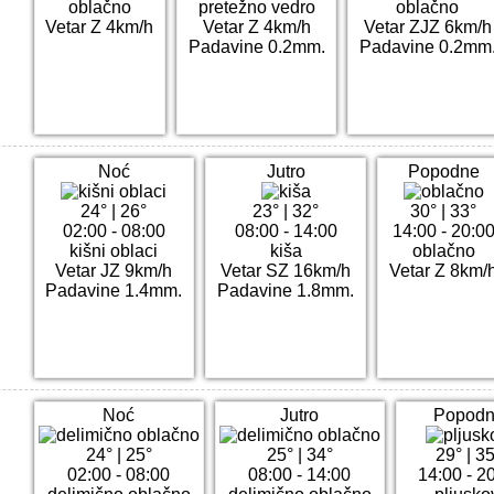
oblačno
pretežno vedro
oblačno
Vetar Z 4km/h
Vetar Z 4km/h
Vetar ZJZ 6km/h
Padavine 0.2mm.
Padavine 0.2mm
Noć
Jutro
Popodne
24°
|
26°
23°
|
32°
30°
|
33°
02:00 - 08:00
08:00 - 14:00
14:00 - 20:0
kišni oblaci
kiša
oblačno
Vetar JZ 9km/h
Vetar SZ 16km/h
Vetar Z 8km/
Padavine 1.4mm.
Padavine 1.8mm.
Noć
Jutro
Popod
24°
|
25°
25°
|
34°
29°
|
35
02:00 - 08:00
08:00 - 14:00
14:00 - 2