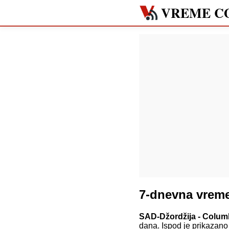
VREME C
7-dnevna vrem
SAD-Džordžija - Colu
dana. Ispod je prikazan