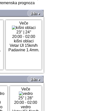
 vremenska prognoza
24h
▼
Veče
23°
|
24°
20:00 - 02:00
kišni oblaci
Vetar IJI 15km/h
.
Padavine 1.4mm.
24h
▼
Veče
25°
|
28°
0
20:00 - 02:00
ro
vedro