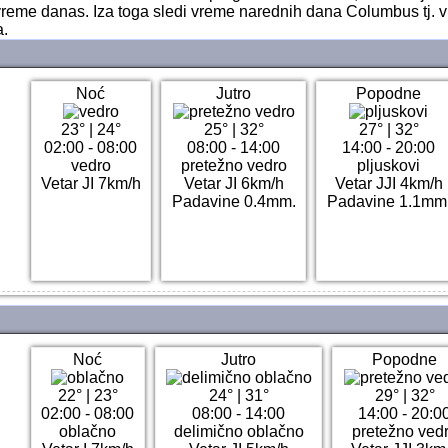
reme danas. Iza toga sledi vreme narednih dana Columbus tj.
.
Noć
Jutro
Popodne
23°
|
24°
25°
|
32°
27°
|
32°
02:00 - 08:00
08:00 - 14:00
14:00 - 20:00
vedro
pretežno vedro
pljuskovi
Vetar JI 7km/h
Vetar JI 6km/h
Vetar JJI 4km/h
Padavine 0.4mm.
Padavine 1.1mm
Noć
Jutro
Popodne
22°
|
23°
24°
|
31°
29°
|
32°
02:00 - 08:00
08:00 - 14:00
14:00 - 20:0
oblačno
delimično oblačno
pretežno ved