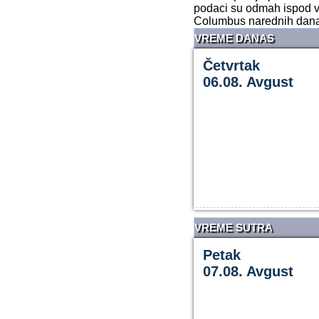
podaci su odmah ispod v
Columbus narednih dana
VREME DANAS
Četvrtak
06.08. Avgust
VREME SUTRA
Petak
07.08. Avgust