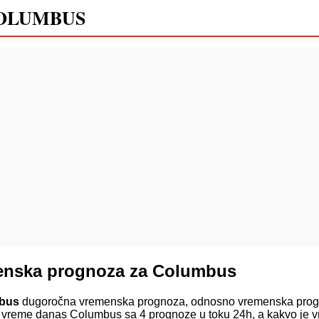
OLUMBUS
enska prognoza za Columbus
mbus
dugoročna vremenska prognoza, odnosno vremenska pro
o vreme danas Columbus sa 4 prognoze u toku 24h, a kakvo je 