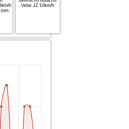
vi
delimično oblačno
13km/h
Vetar JZ 10km/h
1mm.