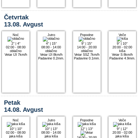
Četvrtak
13.08. Avgust
Noć
Jutro
Popodne
Veče
2°
|
4°
4°
|
15°
9°
|
15°
9°
|
10°
02:00 - 08:00
08:00 - 14:00
14:00 - 20:00
20:00 - 02:00
oblačno
oblačno
oblačno
kiša
Vetar IJI 7km/h
Vetar IJI 8km/h
Vetar SSZ 7km/h
Vetar S 8km/h
Padavine 0.2mm.
Padavine 0.1mm.
Padavine 4.9mm.
Petak
14.08. Avgust
Noć
Jutro
Popodne
Veče
10°
|
10°
10°
|
13°
12°
|
13°
9°
|
12°
02:00 - 08:00
08:00 - 14:00
20:00 - 02:00
jaka kiša
jaka kiša
jaka kiša
14:00 - 20:00