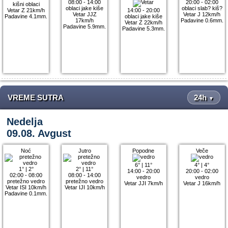
08:00 - 14:00
20:00 - 02:00
kišni oblaci
oblaci jake kiše
oblaci slab? kiš?
Vetar Z 21km/h
14:00 - 20:00
Vetar JJZ
Vetar J 12km/h
Padavine 4.1mm.
oblaci jake kiše
17km/h
Padavine 0.6mm.
Vetar Z 22km/h
Padavine 5.9mm.
Padavine 5.3mm.
VREME SUTRA
24h
▼
Nedelja
09.08. Avgust
Noć
Jutro
Popodne
Veče
6°
|
11°
4°
|
4°
1°
|
2°
2°
|
11°
14:00 - 20:00
20:00 - 02:00
02:00 - 08:00
08:00 - 14:00
vedro
vedro
pretežno vedro
pretežno vedro
Vetar JJI 7km/h
Vetar J 16km/h
Vetar ISI 10km/h
Vetar IJI 10km/h
Padavine 0.1mm.