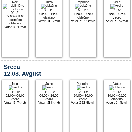
Noć
Jutro
Popodne
Veče
0°
|
11°
5°
|
11°
0°
|
5°
0°
|
2°
08:00 - 14:00
14:00 - 20:00
20:00 - 02:00
02:00 - 08:00
oblačno
oblačno
vedro
delimično
Vetar IJI 7km/h
Vetar ZSZ 5km/h
Vetar ISI 5km/h
oblačno
Vetar IJI 4km/h
Sreda
12.08. Avgust
Noć
Jutro
Popodne
Veče
-1°
|
0°
-1°
|
13°
6°
|
13°
3°
|
6°
02:00 - 08:00
08:00 - 14:00
14:00 - 20:00
20:00 - 02:00
vedro
vedro
vedro
oblačno
Vetar IJI 7km/h
Vetar IJI 8km/h
Vetar ZSZ 5km/h
Vetar JJI 4km/h