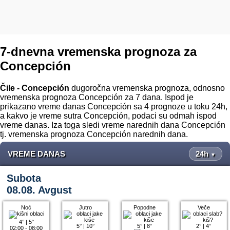
7-dnevna vremenska prognoza za
Concepción
Čile - Concepción
dugoročna vremenska prognoza, odnosno
vremenska prognoza Concepción za 7 dana. Ispod je
prikazano vreme danas Concepción sa 4 prognoze u toku 24h,
a kakvo je vreme sutra Concepción, podaci su odmah ispod
vreme danas. Iza toga sledi vreme narednih dana Concepción
tj. vremenska prognoza Concepción narednih dana.
VREME DANAS
24h
▼
Subota
08.08. Avgust
Noć
Jutro
Popodne
Veče
4°
|
5°
5°
|
10°
5°
|
8°
2°
|
4°
02:00 - 08:00