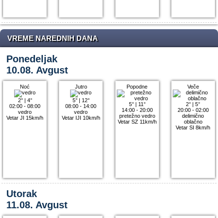
VREME NAREDNIH DANA
Ponedeljak
10.08. Avgust
Noć
Jutro
Popodne
Veče
2°
|
4°
5°
|
12°
5°
|
11°
2°
|
5°
02:00 - 08:00
08:00 - 14:00
14:00 - 20:00
20:00 - 02:00
vedro
vedro
pretežno vedro
delimično
Vetar JI 15km/h
Vetar IJI 10km/h
Vetar SZ 11km/h
oblačno
Vetar SI 8km/h
Utorak
11.08. Avgust