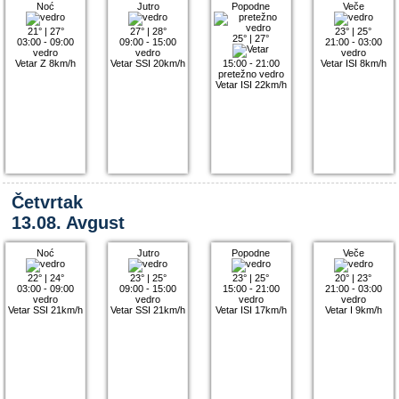
Noć
Jutro
Popodne
Veče
21°
|
27°
27°
|
28°
23°
|
25°
25°
|
27°
03:00 - 09:00
09:00 - 15:00
21:00 - 03:00
vedro
vedro
vedro
Vetar Z 8km/h
Vetar SSI 20km/h
15:00 - 21:00
Vetar ISI 8km/h
pretežno vedro
Vetar ISI 22km/h
Četvrtak
13.08. Avgust
Noć
Jutro
Popodne
Veče
22°
|
24°
23°
|
25°
23°
|
25°
20°
|
23°
03:00 - 09:00
09:00 - 15:00
15:00 - 21:00
21:00 - 03:00
vedro
vedro
vedro
vedro
Vetar SSI 21km/h
Vetar SSI 21km/h
Vetar ISI 17km/h
Vetar I 9km/h