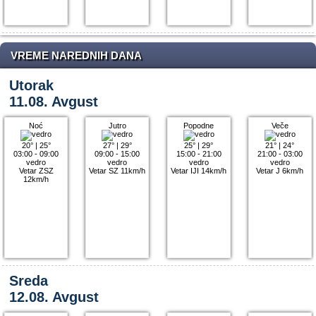
VREME NAREDNIH DANA
Utorak
11.08. Avgust
Noć
Jutro
Popodne
Veče
20°
|
25°
27°
|
29°
25°
|
29°
21°
|
24°
03:00 - 09:00
09:00 - 15:00
15:00 - 21:00
21:00 - 03:00
vedro
vedro
vedro
vedro
Vetar ZSZ
Vetar SZ 11km/h
Vetar IJI 14km/h
Vetar J 6km/h
12km/h
Sreda
12.08. Avgust