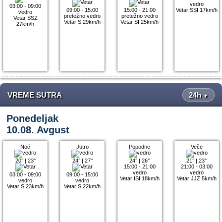
vedro
03:00 - 09:00
09:00 - 15:00
15:00 - 21:00
Vetar SSI 17km/h
vedro
pretežno vedro
pretežno vedro
Vetar SSZ
Vetar S 29km/h
Vetar SI 25km/h
27km/h
VREME SUTRA
24h
▼
Ponedeljak
10.08. Avgust
Noć
Jutro
Popodne
Veče
20°
|
23°
24°
|
27°
24°
|
26°
21°
|
23°
15:00 - 21:00
21:00 - 03:00
vedro
vedro
03:00 - 09:00
09:00 - 15:00
Vetar ISI 18km/h
Vetar JJZ 5km/h
vedro
vedro
Vetar S 23km/h
Vetar S 22km/h