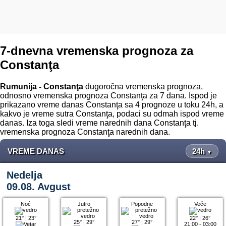
7-dnevna vremenska prognoza za
Constanţa
Rumunija - Constanţa
dugoročna vremenska prognoza,
odnosno vremenska prognoza Constanţa za 7 dana. Ispod je
prikazano vreme danas Constanţa sa 4 prognoze u toku 24h, a
kakvo je vreme sutra Constanţa, podaci su odmah ispod vreme
danas. Iza toga sledi vreme narednih dana Constanţa tj.
vremenska prognoza Constanţa narednih dana.
VREME DANAS
24h
▼
Nedelja
09.08. Avgust
Noć
Jutro
Popodne
Veče
21°
|
23°
22°
|
26°
25°
|
29°
27°
|
29°
21:00 - 03:00