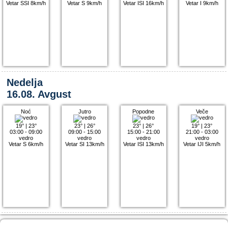
Vetar SSI 8km/h
Vetar S 9km/h
Vetar ISI 16km/h
Vetar I 9km/h
Nedelja
16.08. Avgust
Noć
Jutro
Popodne
Veče
19°
|
23°
23°
|
26°
23°
|
26°
19°
|
23°
03:00 - 09:00
09:00 - 15:00
15:00 - 21:00
21:00 - 03:00
vedro
vedro
vedro
vedro
Vetar S 6km/h
Vetar SI 13km/h
Vetar ISI 13km/h
Vetar IJI 5km/h