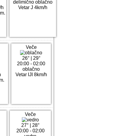
delimično oblačno
/h
Vetar J 4km/h
m.
Veče
26°
|
29°
20:00 - 02:00
oblačno
h
Vetar IJI 8km/h
m.
Veče
27°
|
28°
20:00 - 02:00