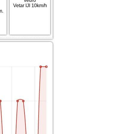
vedro
Vetar IJI 10km/h
m.