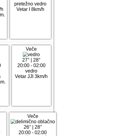
pretežno vedro
/h
Vetar I 8km/h
m.
Veče
27°
|
28°
0
20:00 - 02:00
vedro
h
Vetar JJI 3km/h
mm.
Veče
26°
|
28°
0
20:00 - 02:00