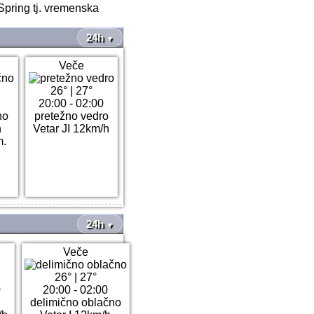
Spring tj. vremenska
24h
▼
Veče
26°
|
27°
20:00 - 02:00
no
pretežno vedro
h
Vetar JI 12km/h
m.
24h
▼
Veče
26°
|
27°
0
20:00 - 02:00
delimično oblačno