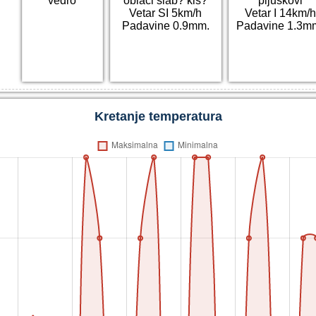
vedro
oblaci slab? kiš?
pljuskovi
Vetar SI 5km/h
Vetar I 14km/h
Padavine 0.9mm.
Padavine 1.3m
Kretanje temperatura