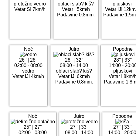
pretežno vedro
oblaci slab? kiš?
pljuskovi
Vetar SI 7km/h
Vetar I 5km/h
Vetar IJI 12km
Padavine 0.8mm.
Padavine 1.5m
Noć
Jutro
Popodne
26°
|
28°
28°
|
32°
28°
|
33°
02:00 - 08:00
08:00 - 14:00
14:00 - 20:0
vedro
oblaci slab? kiš?
pljuskovi
Vetar IJI 4km/h
Vetar IJI 6km/h
Vetar I 8km/
Padavine 0.8mm.
Padavine 1.8
Noć
Jutro
Popodne
25°
|
27°
27°
|
33°
27°
|
33°
02:00 - 08:00
08:00 - 14:00
14:00 - 20:0