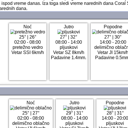
 ispod vreme danas. Iza toga sledi vreme narednih dana Coral 
arednih dana.
Noć
Jutro
Popodne
25°
|
26°
27°
|
32°
27°
|
30°
02:00 - 08:00
08:00 - 14:00
14:00 - 20:00
pretežno vedro
pljuskovi
delimično oblač
Vetar SSI 6km/h
Vetar SZ 8km/h
Vetar JI 15km/
Padavine 1.4mm.
Padavine 0.5m
Noć
Jutro
Popodne
25°
|
27°
29°
|
31°
28°
|
31°
02:00 - 08:00
08:00 - 14:00
14:00 - 20:0
delimično oblačno
pljuskovi
pljuskovi