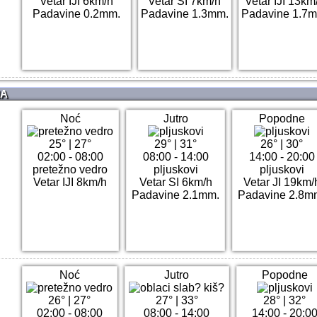
Vetar IJI 6km/h
Vetar SI 7km/h
Vetar IJI 13km
Padavine 0.2mm.
Padavine 1.3mm.
Padavine 1.7m
NA
Noć
Jutro
Popodne
25°
|
27°
29°
|
31°
26°
|
30°
02:00 - 08:00
08:00 - 14:00
14:00 - 20:00
pretežno vedro
pljuskovi
pljuskovi
Vetar IJI 8km/h
Vetar SI 6km/h
Vetar JI 19km/
Padavine 2.1mm.
Padavine 2.8m
Noć
Jutro
Popodne
26°
|
27°
27°
|
33°
28°
|
32°
02:00 - 08:00
08:00 - 14:00
14:00 - 20:0