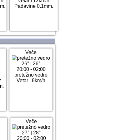
/h
Vetar I 12km/h
m.
Padavine 0.1mm.
Veče
26°
|
26°
20:00 - 02:00
pretežno vedro
h
Vetar I 8km/h
m.
Veče
27°
|
28°
0
20:00 - 02:00