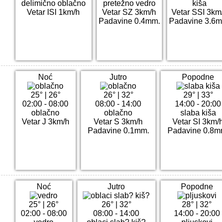
delimično oblačno
pretežno vedro
kiša
Vetar ISI 1km/h
Vetar SZ 3km/h
Vetar SSI 3km
Padavine 0.4mm.
Padavine 3.6m
Noć
Jutro
Popodne
25°
|
26°
26°
|
32°
29°
|
33°
02:00 - 08:00
08:00 - 14:00
14:00 - 20:00
oblačno
oblačno
slaba kiša
Vetar J 3km/h
Vetar S 3km/h
Vetar SI 3km/
Padavine 0.1mm.
Padavine 0.8m
Noć
Jutro
Popodne
25°
|
26°
26°
|
32°
28°
|
32°
02:00 - 08:00
08:00 - 14:00
14:00 - 20:00