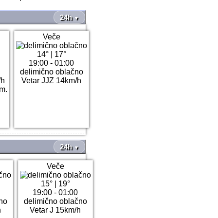
24h
▼
Veče
14°
|
17°
19:00 - 01:00
delimično oblačno
/h
Vetar JJZ 14km/h
m.
24h
▼
Veče
15°
|
19°
19:00 - 01:00
no
delimično oblačno
h
Vetar J 15km/h