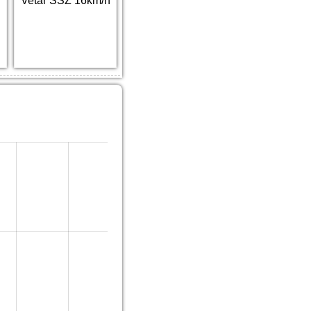
h
Vetar SSZ 16km/h