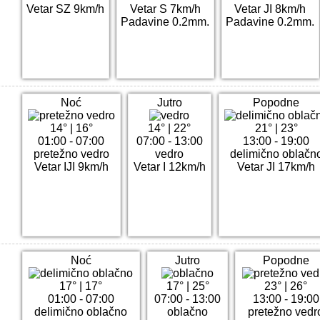
Vetar SZ 9km/h
Vetar S 7km/h
Vetar JI 8km/h
Padavine 0.2mm.
Padavine 0.2mm.
Noć
Jutro
Popodne
14°
|
16°
14°
|
22°
21°
|
23°
01:00 - 07:00
07:00 - 13:00
13:00 - 19:00
pretežno vedro
vedro
delimično oblačn
Vetar IJI 9km/h
Vetar I 12km/h
Vetar JI 17km/h
Noć
Jutro
Popodne
17°
|
17°
17°
|
25°
23°
|
26°
01:00 - 07:00
07:00 - 13:00
13:00 - 19:00
delimično oblačno
oblačno
pretežno vedr