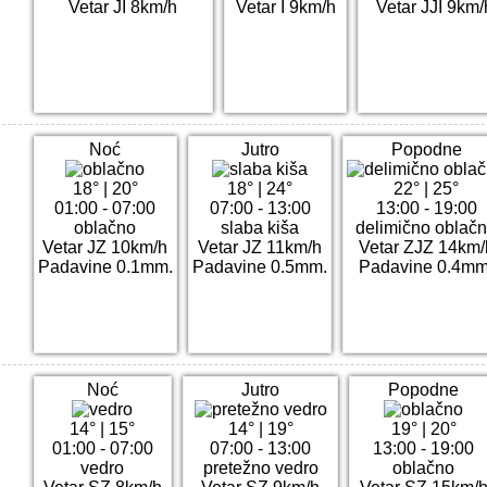
Vetar JI 8km/h
Vetar I 9km/h
Vetar JJI 9km/
Noć
Jutro
Popodne
18°
|
20°
18°
|
24°
22°
|
25°
01:00 - 07:00
07:00 - 13:00
13:00 - 19:00
oblačno
slaba kiša
delimično oblač
Vetar JZ 10km/h
Vetar JZ 11km/h
Vetar ZJZ 14km/
Padavine 0.1mm.
Padavine 0.5mm.
Padavine 0.4mm
Noć
Jutro
Popodne
14°
|
15°
14°
|
19°
19°
|
20°
01:00 - 07:00
07:00 - 13:00
13:00 - 19:00
vedro
pretežno vedro
oblačno