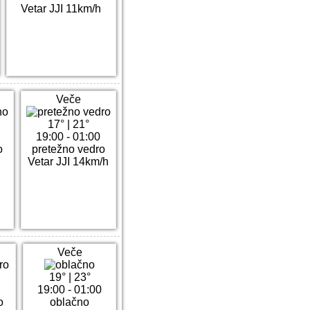
Vetar JJI 11km/h
Veče
17°
|
21°
19:00 - 01:00
o
pretežno vedro
Vetar JJI 14km/h
Veče
19°
|
23°
19:00 - 01:00
o
oblačno