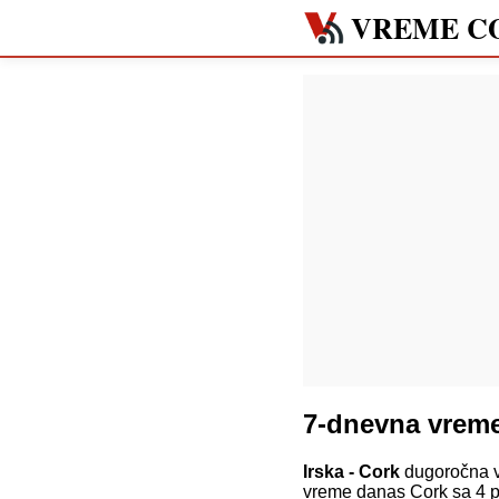
VREME C
7-dnevna vrem
Irska - Cork
dugoročna v
vreme danas Cork sa 4 p