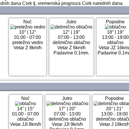
rednih dana Cork tj. vremenska prognoza Cork narednih dana.
Noć
Jutro
Popodne
10°
|
12°
12°
|
19°
18°
|
19°
01:00 - 07:00
07:00 - 13:00
13:00 - 19:00
pretežno vedro
delimično oblačno
oblačno
Vetar Z 8km/h
Vetar Z 6km/h
Vetar JZ 16km
Padavine 0.1mm.
Padavine 0.1m
Noć
Jutro
Popodne
14°
|
15°
17°
|
20°
20°
|
21°
01:00 - 07:00
07:00 - 13:00
13:00 - 19:00
oblačno
delimično oblačno
delimično oblač
Vetar JJI 8km/h
Vetar JJI 9km/h
Vetar J 18km/