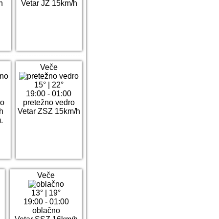
h
Vetar JZ 15km/h
Veče
15°
|
22°
19:00 - 01:00
no
pretežno vedro
h
Vetar ZSZ 15km/h
.
Veče
13°
|
19°
19:00 - 01:00
oblačno