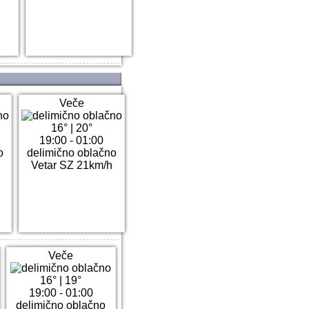
Veče
16°
|
20°
19:00 - 01:00
o
delimično oblačno
Vetar SZ 21km/h
Veče
16°
|
19°
19:00 - 01:00
delimično oblačno