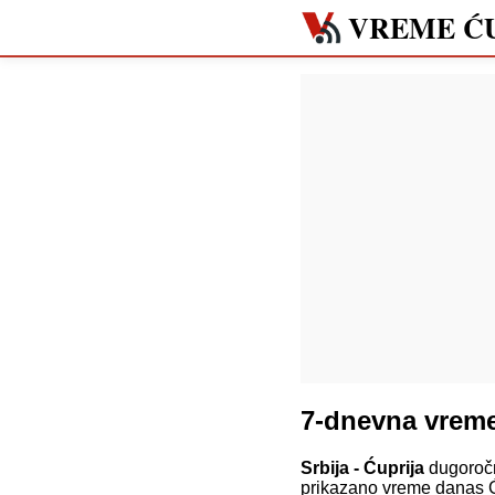
VREME Ć
7-dnevna vreme
Srbija - Ćuprija
dugoročn
prikazano vreme danas Ć