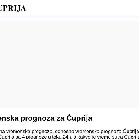
UPRIJA
nska prognoza za Ćuprija
a vremenska prognoza, odnosno vremenska prognoza Ćuprija z
uprija sa 4 prognoze u toku 24h, a kakvo je vreme sutra Ćupri