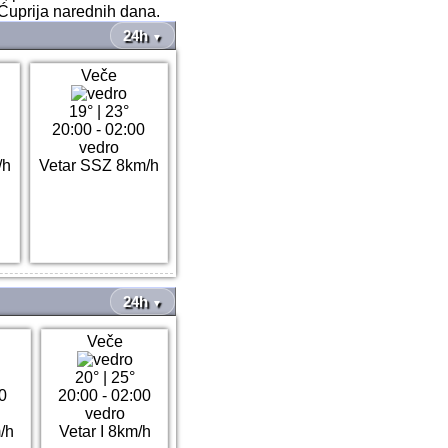
Ćuprija narednih dana.
24h
▼
Veče
19°
|
23°
20:00 - 02:00
vedro
/h
Vetar SSZ 8km/h
24h
▼
Veče
20°
|
25°
0
20:00 - 02:00
vedro
/h
Vetar I 8km/h