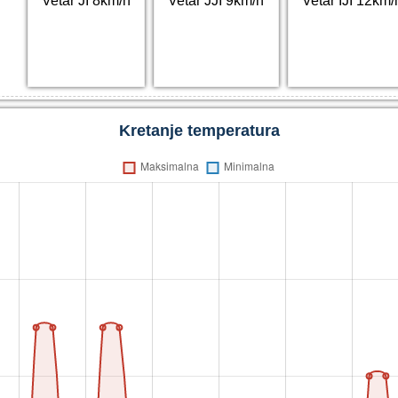
Vetar JI 8km/h
Vetar JJI 9km/h
Vetar IJI 12km/
Kretanje temperatura