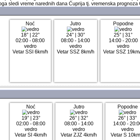
oga sledi vreme narednih dana Ćuprija tj. vremenska prognoza 
Noć
Jutro
Popodne
18°
|
22°
24°
|
30°
25°
|
31°
02:00 - 08:00
08:00 - 14:00
14:00 - 20:00
vedro
vedro
vedro
Vetar SSI 6km/h
Vetar SSZ 8km/h
Vetar SSZ 19km
Noć
Jutro
Popodne
19°
|
23°
26°
|
32°
26°
|
33°
02:00 - 08:00
08:00 - 14:00
14:00 - 20:0
vedro
vedro
vedro
Vetar SI 4km/h
Vetar ZJZ 4km/h
Vetar S 10km