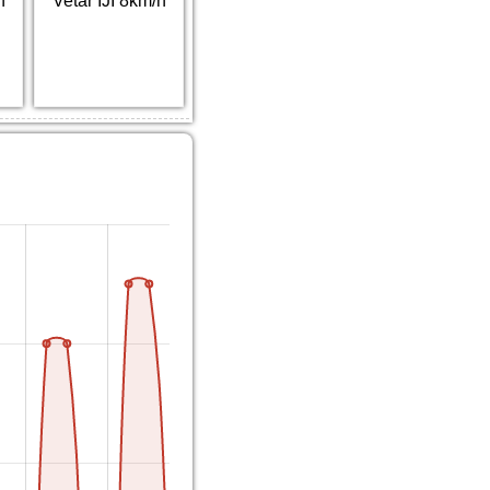
h
Vetar IJI 8km/h