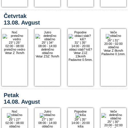
Četvrtak
13.08. Avgust
Noć
Jutro
Popodne
Veče
26°
|
31°
23°
|
25°
25°
|
34°
31°
|
35°
20:00 - 02:00
02:00 - 08:00
08:00 - 14:00
14:00 - 20:00
oblačno
pretežno vedro
delimično
oblaci slab? kiš?
Vetar Z 8km/h
Vetar Z 7km/h
oblačno
Vetar ZJZ
Padavine 0.1mm.
Vetar ZSZ 7km/h
13km/h
Padavine 0.5mm.
Petak
14.08. Avgust
Noć
Jutro
Popodne
Veče
25°
|
27°
27°
|
35°
28°
|
35°
25°
|
30°
02:00 - 08:00
08:00 - 14:00
14:00 - 20:00
20:00 - 02:00
oblačno
oblačno
kiša