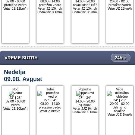
02:00 - 08:00
08:00 - 14:00
14:00 - 20:00
20:00 - 02:00
pretežno vedro
pretežno vedro
oblaci slab? kiš?
pretežno vedro
Vetar JZ 12km/h
Vetar JZ 13km/h
Vetar JZ 13km/h
Vetar JZ 13km/h
Padavine 0.1mm.
Padavine 0.9mm.
VREME SUTRA
24h
▼
Nedelja
09.08. Avgust
Noć
Jutro
Popodne
Veče
23°
|
25°
27°
|
34°
27°
|
34°
24°
|
26°
02:00 - 08:00
14:00 - 20:00
08:00 - 14:00
20:00 - 02:00
vedro
pljuskovi
pretežno vedro
delimično
Vetar JZ 10km/h
Vetar JJZ 9km/h
Vetar Z 8km/h
oblačno
Padavine 1.1mm.
Vetar JJZ 9km/h