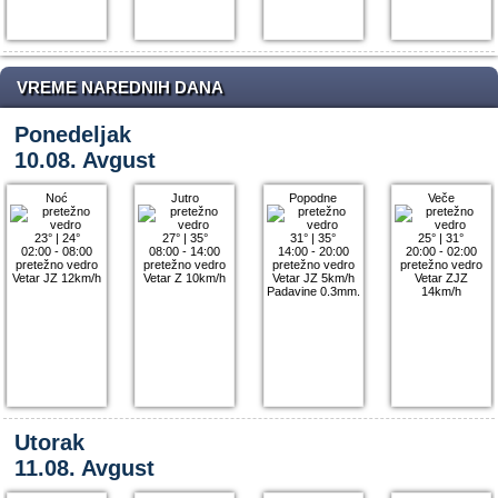
VREME NAREDNIH DANA
Ponedeljak
10.08. Avgust
Noć
Jutro
Popodne
Veče
23°
|
24°
27°
|
35°
31°
|
35°
25°
|
31°
02:00 - 08:00
08:00 - 14:00
14:00 - 20:00
20:00 - 02:00
pretežno vedro
pretežno vedro
pretežno vedro
pretežno vedro
Vetar JZ 12km/h
Vetar Z 10km/h
Vetar JZ 5km/h
Vetar ZJZ
Padavine 0.3mm.
14km/h
Utorak
11.08. Avgust