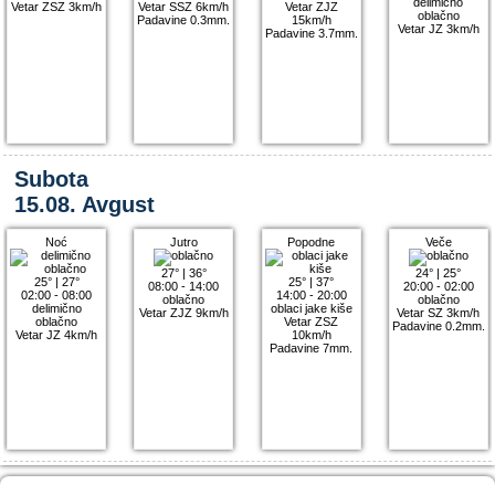
delimično
Vetar ZSZ 3km/h
Vetar SSZ 6km/h
Vetar ZJZ
oblačno
Padavine 0.3mm.
15km/h
Vetar JZ 3km/h
Padavine 3.7mm.
Subota
15.08. Avgust
Noć
Jutro
Popodne
Veče
27°
|
36°
24°
|
25°
25°
|
27°
25°
|
37°
08:00 - 14:00
20:00 - 02:00
02:00 - 08:00
14:00 - 20:00
oblačno
oblačno
delimično
oblaci jake kiše
Vetar ZJZ 9km/h
Vetar SZ 3km/h
oblačno
Vetar ZSZ
Padavine 0.2mm.
Vetar JZ 4km/h
10km/h
Padavine 7mm.