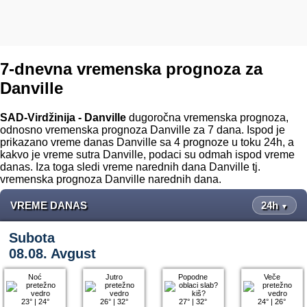
7-dnevna vremenska prognoza za
Danville
SAD-Virdžinija - Danville
dugoročna vremenska prognoza,
odnosno vremenska prognoza Danville za 7 dana. Ispod je
prikazano vreme danas Danville sa 4 prognoze u toku 24h, a
kakvo je vreme sutra Danville, podaci su odmah ispod vreme
danas. Iza toga sledi vreme narednih dana Danville tj.
vremenska prognoza Danville narednih dana.
VREME DANAS
24h
▼
Subota
08.08. Avgust
Noć
Jutro
Popodne
Veče
23°
|
24°
26°
|
32°
27°
|
32°
24°
|
26°