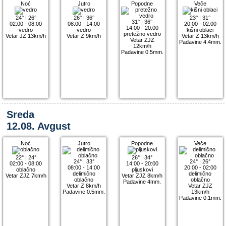
Noć
Jutro
Popodne
Veče
24°
|
26°
26°
|
36°
23°
|
31°
31°
|
36°
02:00 - 08:00
08:00 - 14:00
20:00 - 02:00
14:00 - 20:00
vedro
vedro
kišni oblaci
pretežno vedro
Vetar JZ 13km/h
Vetar Z 9km/h
Vetar Z 13km/h
Vetar ZJZ
Padavine 4.4mm.
12km/h
Padavine 0.5mm.
Sreda
12.08. Avgust
Noć
Jutro
Popodne
Veče
22°
|
24°
26°
|
34°
24°
|
33°
24°
|
26°
02:00 - 08:00
14:00 - 20:00
08:00 - 14:00
20:00 - 02:00
oblačno
pljuskovi
delimično
delimično
Vetar ZJZ 7km/h
Vetar ZJZ 8km/h
oblačno
oblačno
Padavine 4mm.
Vetar Z 8km/h
Vetar ZJZ
Padavine 0.5mm.
13km/h
Padavine 0.1mm.