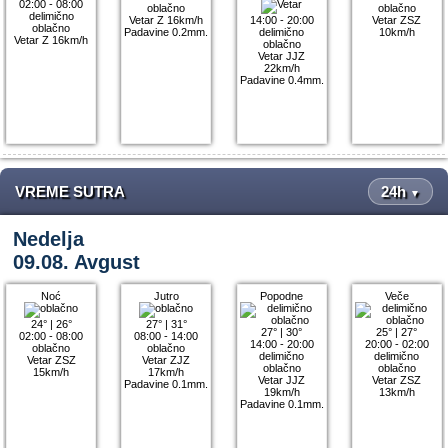
02:00 - 08:00
oblačno
oblačno
delimično
Vetar Z 16km/h
14:00 - 20:00
Vetar ZSZ
oblačno
Padavine 0.2mm.
delimično
10km/h
Vetar Z 16km/h
oblačno
Vetar JJZ
22km/h
Padavine 0.4mm.
VREME SUTRA
24h
▼
Nedelja
09.08. Avgust
Noć
Jutro
Popodne
Veče
24°
|
26°
27°
|
31°
27°
|
30°
25°
|
27°
02:00 - 08:00
08:00 - 14:00
14:00 - 20:00
20:00 - 02:00
oblačno
oblačno
delimično
delimično
Vetar ZSZ
Vetar ZJZ
oblačno
oblačno
15km/h
17km/h
Vetar JJZ
Vetar ZSZ
Padavine 0.1mm.
19km/h
13km/h
Padavine 0.1mm.