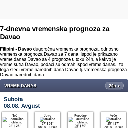
7-dnevna vremenska prognoza za
Davao
Filipini - Davao
dugoročna vremenska prognoza, odnosno
vremenska prognoza Davao za 7 dana. Ispod je prikazano
vreme danas Davao sa 4 prognoze u toku 24h, a kakvo je
vreme sutra Davao, podaci su odmah ispod vreme danas. Iza
toga sledi vreme narednih dana Davao tj. vremenska prognoza
Davao narednih dana.
VREME DANAS
24h
▼
Subota
08.08. Avgust
Noć
Jutro
Popodne
Veče
27°
|
31°
25°
|
27°
24°
|
26°
26°
|
30°
08:00 - 14:00
20:00 - 02:00