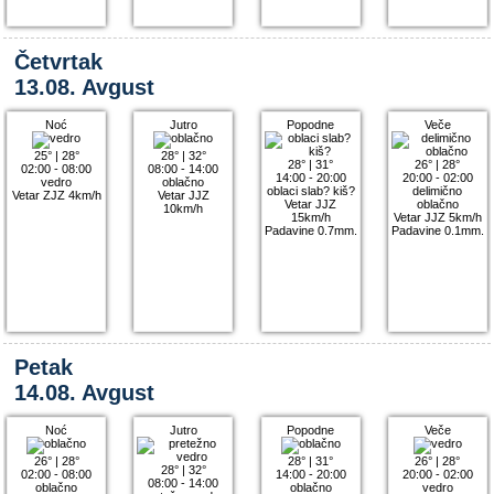
Četvrtak
13.08. Avgust
Noć
Jutro
Popodne
Veče
25°
|
28°
28°
|
32°
28°
|
31°
26°
|
28°
02:00 - 08:00
08:00 - 14:00
14:00 - 20:00
20:00 - 02:00
vedro
oblačno
oblaci slab? kiš?
delimično
Vetar ZJZ 4km/h
Vetar JJZ
Vetar JJZ
oblačno
10km/h
15km/h
Vetar JJZ 5km/h
Padavine 0.7mm.
Padavine 0.1mm.
Petak
14.08. Avgust
Noć
Jutro
Popodne
Veče
26°
|
28°
28°
|
31°
26°
|
28°
28°
|
32°
02:00 - 08:00
14:00 - 20:00
20:00 - 02:00
08:00 - 14:00
oblačno
oblačno
vedro