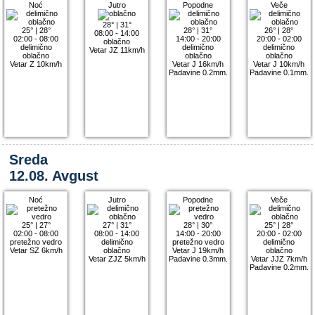
Noć
Jutro
Popodne
Veče
28°
|
31°
25°
|
28°
28°
|
31°
26°
|
28°
08:00 - 14:00
02:00 - 08:00
14:00 - 20:00
20:00 - 02:00
oblačno
delimično
delimično
delimično
Vetar JZ 11km/h
oblačno
oblačno
oblačno
Vetar Z 10km/h
Vetar J 16km/h
Vetar J 10km/h
Padavine 0.2mm.
Padavine 0.1mm.
Sreda
12.08. Avgust
Noć
Jutro
Popodne
Veče
25°
|
27°
27°
|
31°
28°
|
30°
25°
|
28°
02:00 - 08:00
08:00 - 14:00
14:00 - 20:00
20:00 - 02:00
pretežno vedro
delimično
pretežno vedro
delimično
Vetar SZ 6km/h
oblačno
Vetar J 19km/h
oblačno
Vetar ZJZ 5km/h
Padavine 0.3mm.
Vetar JJZ 7km/h
Padavine 0.2mm.