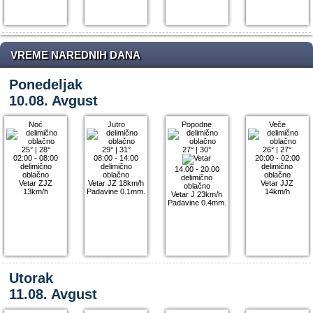
VREME NAREDNIH DANA
Ponedeljak
10.08. Avgust
Noć
Jutro
Popodne
Veče
25°
|
28°
29°
|
31°
27°
|
30°
26°
|
27°
02:00 - 08:00
08:00 - 14:00
20:00 - 02:00
delimično
delimično
delimično
14:00 - 20:00
oblačno
oblačno
oblačno
delimično
Vetar ZJZ
Vetar JZ 18km/h
Vetar JJZ
oblačno
13km/h
Padavine 0.1mm.
14km/h
Vetar J 23km/h
Padavine 0.4mm.
Utorak
11.08. Avgust