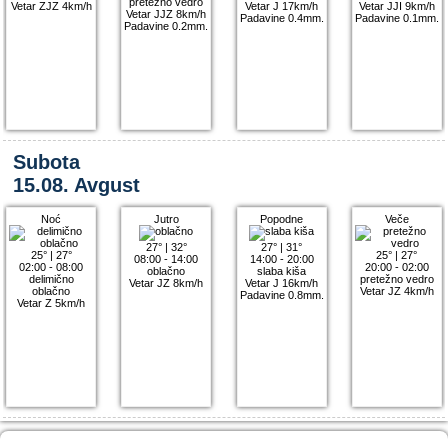
pretežno vedro
Vetar ZJZ 4km/h
Vetar J 17km/h
Vetar JJI 9km/h
Vetar JJZ 8km/h
Padavine 0.4mm.
Padavine 0.1mm.
Padavine 0.2mm.
Subota
15.08. Avgust
Noć
Jutro
Popodne
Veče
27°
|
32°
27°
|
31°
25°
|
27°
25°
|
27°
08:00 - 14:00
14:00 - 20:00
02:00 - 08:00
20:00 - 02:00
oblačno
slaba kiša
delimično
pretežno vedro
Vetar JZ 8km/h
Vetar J 16km/h
oblačno
Vetar JZ 4km/h
Padavine 0.8mm.
Vetar Z 5km/h