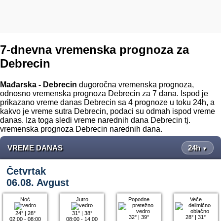
7-dnevna vremenska prognoza za
Debrecin
Mađarska - Debrecin
dugoročna vremenska prognoza,
odnosno vremenska prognoza Debrecin za 7 dana. Ispod je
prikazano vreme danas Debrecin sa 4 prognoze u toku 24h, a
kakvo je vreme sutra Debrecin, podaci su odmah ispod vreme
danas. Iza toga sledi vreme narednih dana Debrecin tj.
vremenska prognoza Debrecin narednih dana.
VREME DANAS
24h
▼
Četvrtak
06.08. Avgust
Noć
Jutro
Popodne
Veče
24°
|
28°
31°
|
38°
32°
|
39°
28°
|
31°
02:00 - 08:00
08:00 - 14:00