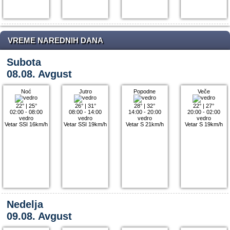
VREME NAREDNIH DANA
Subota
08.08. Avgust
Noć
Jutro
Popodne
Veče
22°
|
25°
26°
|
31°
28°
|
32°
22°
|
27°
02:00 - 08:00
08:00 - 14:00
14:00 - 20:00
20:00 - 02:00
vedro
vedro
vedro
vedro
Vetar SSI 16km/h
Vetar SSI 19km/h
Vetar S 21km/h
Vetar S 19km/h
Nedelja
09.08. Avgust