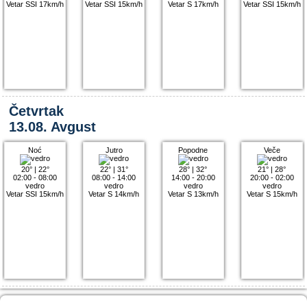
Vetar SSI 17km/h
Vetar SSI 15km/h
Vetar S 17km/h
Vetar SSI 15km/h
Četvrtak
13.08. Avgust
Noć
Jutro
Popodne
Veče
20°
|
22°
22°
|
31°
28°
|
32°
21°
|
28°
02:00 - 08:00
08:00 - 14:00
14:00 - 20:00
20:00 - 02:00
vedro
vedro
vedro
vedro
Vetar SSI 15km/h
Vetar S 14km/h
Vetar S 13km/h
Vetar S 15km/h