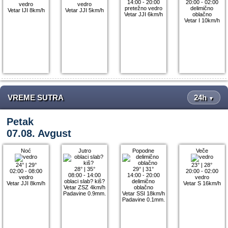
14:00 - 20:00
20:00 - 02:00
vedro
vedro
pretežno vedro
delimično
Vetar IJI 8km/h
Vetar JJI 5km/h
Vetar JJI 6km/h
oblačno
Vetar I 10km/h
VREME SUTRA
24h
▼
Petak
07.08. Avgust
Noć
Jutro
Popodne
Veče
24°
|
29°
23°
|
28°
28°
|
35°
29°
|
31°
02:00 - 08:00
20:00 - 02:00
08:00 - 14:00
14:00 - 20:00
vedro
vedro
oblaci slab? kiš?
delimično
Vetar JJI 8km/h
Vetar S 16km/h
Vetar ZSZ 4km/h
oblačno
Padavine 0.9mm.
Vetar SSI 18km/h
Padavine 0.1mm.