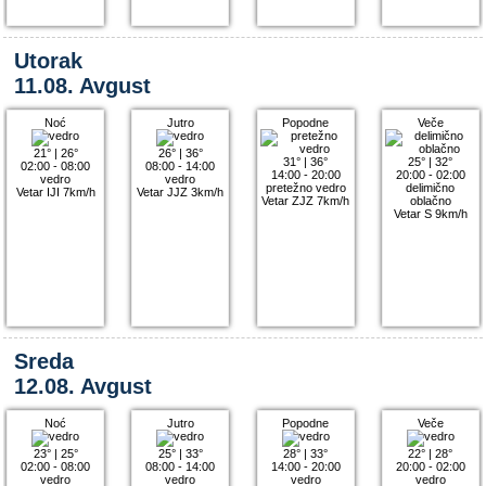
Utorak
11.08. Avgust
Noć
Jutro
Popodne
Veče
21°
|
26°
26°
|
36°
31°
|
36°
25°
|
32°
02:00 - 08:00
08:00 - 14:00
14:00 - 20:00
20:00 - 02:00
vedro
vedro
pretežno vedro
delimično
Vetar IJI 7km/h
Vetar JJZ 3km/h
Vetar ZJZ 7km/h
oblačno
Vetar S 9km/h
Sreda
12.08. Avgust
Noć
Jutro
Popodne
Veče
23°
|
25°
25°
|
33°
28°
|
33°
22°
|
28°
02:00 - 08:00
08:00 - 14:00
14:00 - 20:00
20:00 - 02:00
vedro
vedro
vedro
vedro