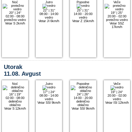
Noć
Jutro
Popodne
Veče
22°
|
31°
25°
|
31°
20°
|
24°
19°
|
25°
08:00 - 14:00
14:00 - 20:00
02:00 - 08:00
20:00 - 02:00
vedro
vedro
pretežno vedro
pretežno vedro
Vetar JI 6km/h
Vetar Z 15km/h
Vetar S 2km/h
Vetar SSZ
17km/h
Utorak
11.08. Avgust
Noć
Jutro
Popodne
Veče
17°
|
24°
19°
|
24°
16°
|
19°
24°
|
26°
08:00 - 14:00
20:00 - 02:00
02:00 - 08:00
14:00 - 20:00
vedro
vedro
delimično
delimično
Vetar SSI 9km/h
Vetar ISI 12km/h
oblačno
oblačno
Vetar S 12km/h
Vetar SSI 9km/h