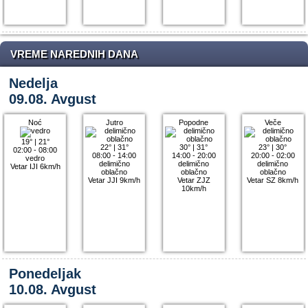
VREME NAREDNIH DANA
Nedelja
09.08. Avgust
Noć
Jutro
Popodne
Veče
19°
|
21°
22°
|
31°
30°
|
31°
23°
|
30°
02:00 - 08:00
08:00 - 14:00
14:00 - 20:00
20:00 - 02:00
vedro
delimično
delimično
delimično
Vetar IJI 6km/h
oblačno
oblačno
oblačno
Vetar JJI 9km/h
Vetar ZJZ
Vetar SZ 8km/h
10km/h
Ponedeljak
10.08. Avgust