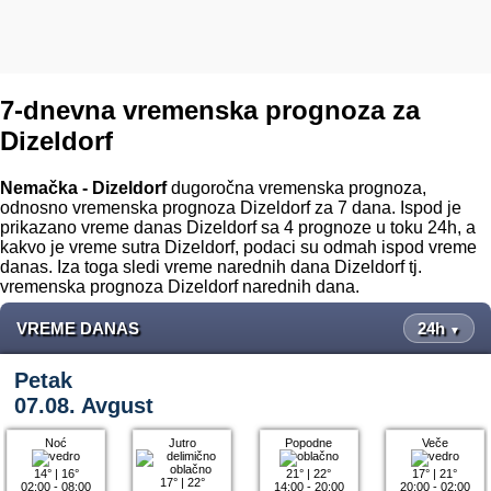
7-dnevna vremenska prognoza za
Dizeldorf
Nemačka - Dizeldorf
dugoročna vremenska prognoza,
odnosno vremenska prognoza Dizeldorf za 7 dana. Ispod je
prikazano vreme danas Dizeldorf sa 4 prognoze u toku 24h, a
kakvo je vreme sutra Dizeldorf, podaci su odmah ispod vreme
danas. Iza toga sledi vreme narednih dana Dizeldorf tj.
vremenska prognoza Dizeldorf narednih dana.
VREME DANAS
24h
▼
Petak
07.08. Avgust
Noć
Jutro
Popodne
Veče
14°
|
16°
21°
|
22°
17°
|
21°
17°
|
22°
02:00 - 08:00
14:00 - 20:00
20:00 - 02:00