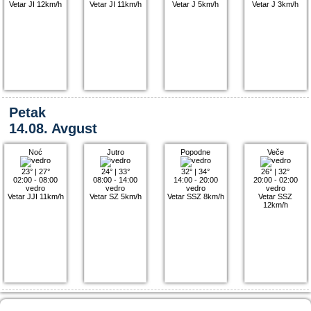
Vetar JI 12km/h
Vetar JI 11km/h
Vetar J 5km/h
Vetar J 3km/h
Petak
14.08. Avgust
Noć
Jutro
Popodne
Veče
23°
|
27°
24°
|
33°
32°
|
34°
26°
|
32°
02:00 - 08:00
08:00 - 14:00
14:00 - 20:00
20:00 - 02:00
vedro
vedro
vedro
vedro
Vetar JJI 11km/h
Vetar SZ 5km/h
Vetar SSZ 8km/h
Vetar SSZ
12km/h