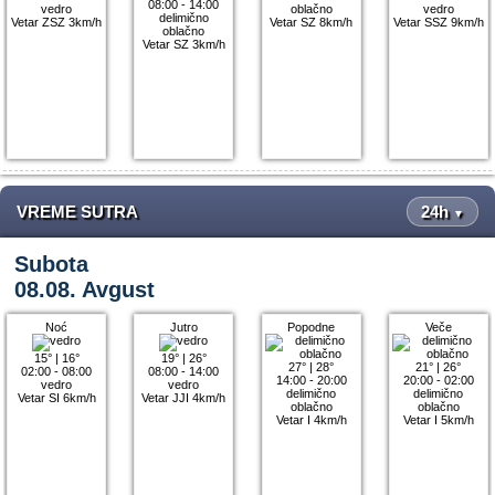
08:00 - 14:00
vedro
oblačno
vedro
delimično
Vetar ZSZ 3km/h
Vetar SZ 8km/h
Vetar SSZ 9km/h
oblačno
Vetar SZ 3km/h
VREME SUTRA
24h
▼
Subota
08.08. Avgust
Noć
Jutro
Popodne
Veče
15°
|
16°
19°
|
26°
27°
|
28°
21°
|
26°
02:00 - 08:00
08:00 - 14:00
14:00 - 20:00
20:00 - 02:00
vedro
vedro
delimično
delimično
Vetar SI 6km/h
Vetar JJI 4km/h
oblačno
oblačno
Vetar I 4km/h
Vetar I 5km/h