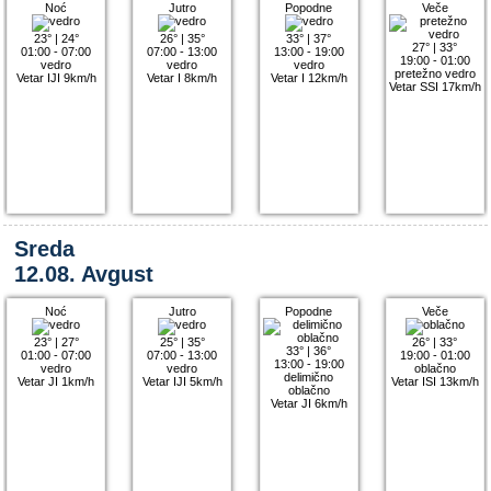
Noć
Jutro
Popodne
Veče
23°
|
24°
26°
|
35°
33°
|
37°
27°
|
33°
01:00 - 07:00
07:00 - 13:00
13:00 - 19:00
19:00 - 01:00
vedro
vedro
vedro
pretežno vedro
Vetar IJI 9km/h
Vetar I 8km/h
Vetar I 12km/h
Vetar SSI 17km/h
Sreda
12.08. Avgust
Noć
Jutro
Popodne
Veče
23°
|
27°
25°
|
35°
26°
|
33°
33°
|
36°
01:00 - 07:00
07:00 - 13:00
19:00 - 01:00
13:00 - 19:00
vedro
vedro
oblačno
delimično
Vetar JI 1km/h
Vetar IJI 5km/h
Vetar ISI 13km/h
oblačno
Vetar JI 6km/h