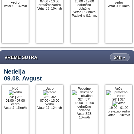
07:00 - 13:00
13:00 - 19:00
vedro
vedro
pretežno vedro
delimično
Vetar SI 13km/h
Vetar J 19km/h
Vetar JJI 10km/h
oblačno
Vetar JZ 8km/h
Padavine 0.1mm.
VREME SUTRA
24h
▼
Nedelja
09.08. Avgust
Noć
Jutro
Popodne
Veče
24°
|
25°
28°
|
36°
32°
|
37°
26°
|
31°
01:00 - 07:00
07:00 - 13:00
13:00 - 19:00
vedro
vedro
delimično
Vetar JI 11km/h
Vetar JJI 12km/h
19:00 - 01:00
oblačno
pretežno vedro
Vetar ZJZ
Vetar JI 24km/h
10km/h