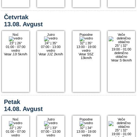
Četvrtak
13.08. Avgust
Noć
Jutro
Popodne
Veče
23°
|
26°
24°
|
35°
32°
|
35°
25°
|
32°
01:00 - 07:00
07:00 - 13:00
13:00 - 19:00
19:00 - 01:00
vedro
vedro
vedro
delimično
Vetar JJI 5km/h
Vetar JJZ 2km/h
Vetar SSZ
oblačno
13km/h
Vetar S 6km/h
Petak
14.08. Avgust
Noć
Jutro
Popodne
Veče
22°
|
25°
22°
|
33°
32°
|
34°
25°
|
32°
01:00 - 07:00
07:00 - 13:00
13:00 - 19:00
19:00 - 01:00
vedro
vedro
vedro