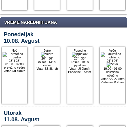
VREME NAREDNIH DANA
Ponedeljak
10.08. Avgust
Noć
Jutro
Popodne
Veče
26°
|
36°
26°
|
36°
23°
|
25°
24°
|
26°
07:00 - 13:00
13:00 - 19:00
01:00 - 07:00
vedro
pljuskovi
pretežno vedro
Vetar SZ 8km/h
Vetar IJI 9km/h
19:00 - 01:00
Vetar JJI 4km/h
Padavine 3.5mm.
delimično
oblačno
Vetar SSI 27km/h
Padavine 0.2mm.
Utorak
11.08. Avgust