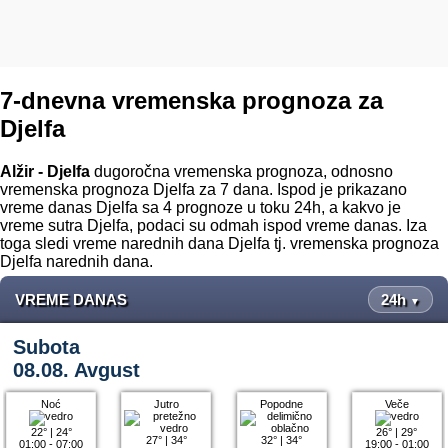
7-dnevna vremenska prognoza za
Djelfa
Alžir - Djelfa
dugoročna vremenska prognoza, odnosno
vremenska prognoza Djelfa za 7 dana. Ispod je prikazano
vreme danas Djelfa sa 4 prognoze u toku 24h, a kakvo je
vreme sutra Djelfa, podaci su odmah ispod vreme danas. Iza
toga sledi vreme narednih dana Djelfa tj. vremenska prognoza
Djelfa narednih dana.
VREME DANAS
24h
▼
Subota
08.08. Avgust
Noć
Jutro
Popodne
Veče
22°
|
24°
26°
|
29°
27°
|
34°
32°
|
34°
01:00 - 07:00
19:00 - 01:00