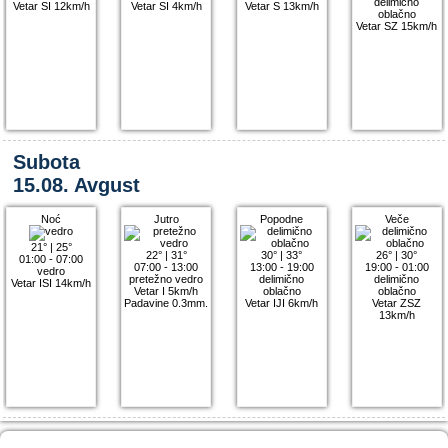
delimično
Vetar SI 12km/h
Vetar SI 4km/h
Vetar S 13km/h
oblačno
Vetar SZ 15km/h
Subota
15.08. Avgust
Noć
Jutro
Popodne
Veče
21°
|
25°
22°
|
31°
30°
|
33°
26°
|
30°
01:00 - 07:00
07:00 - 13:00
13:00 - 19:00
19:00 - 01:00
vedro
pretežno vedro
delimično
delimično
Vetar ISI 14km/h
Vetar I 5km/h
oblačno
oblačno
Padavine 0.3mm.
Vetar IJI 6km/h
Vetar ZSZ
13km/h