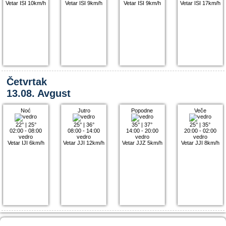
Vetar ISI 10km/h
Vetar ISI 9km/h
Vetar ISI 9km/h
Vetar ISI 17km/h
Četvrtak
13.08. Avgust
Noć
Jutro
Popodne
Veče
22°
|
25°
25°
|
36°
35°
|
37°
25°
|
35°
02:00 - 08:00
08:00 - 14:00
14:00 - 20:00
20:00 - 02:00
vedro
vedro
vedro
vedro
Vetar IJI 6km/h
Vetar JJI 12km/h
Vetar JJZ 5km/h
Vetar JJI 8km/h