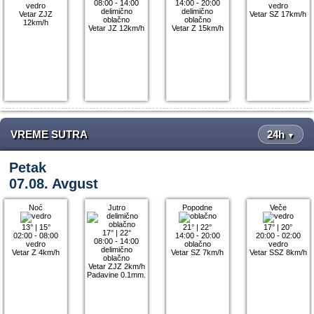
08:00 - 14:00
14:00 - 20:00
vedro
vedro
delimično
delimično
Vetar ZJZ
Vetar SZ 17km/h
oblačno
oblačno
12km/h
Vetar JZ 12km/h
Vetar Z 15km/h
VREME SUTRA
24h
▼
Petak
07.08. Avgust
Noć
Jutro
Popodne
Veče
13°
|
15°
21°
|
22°
17°
|
20°
17°
|
22°
02:00 - 08:00
14:00 - 20:00
20:00 - 02:00
08:00 - 14:00
vedro
oblačno
vedro
delimično
Vetar Z 4km/h
Vetar SZ 7km/h
Vetar SSZ 8km/h
oblačno
Vetar ZJZ 2km/h
Padavine 0.1mm.