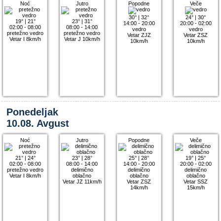
Noć
Jutro
Popodne
Veče
30°
|
32°
24°
|
30°
19°
|
21°
23°
|
31°
14:00 - 20:00
20:00 - 02:00
02:00 - 08:00
08:00 - 14:00
vedro
vedro
pretežno vedro
pretežno vedro
Vetar ZJZ
Vetar ZSZ
Vetar I 8km/h
Vetar J 10km/h
10km/h
10km/h
Ponedeljak
10.08. Avgust
Noć
Jutro
Popodne
Veče
21°
|
24°
23°
|
28°
25°
|
28°
19°
|
25°
02:00 - 08:00
08:00 - 14:00
14:00 - 20:00
20:00 - 02:00
pretežno vedro
delimično
delimično
delimično
Vetar I 8km/h
oblačno
oblačno
oblačno
Vetar JZ 11km/h
Vetar ZSZ
Vetar SSZ
14km/h
15km/h