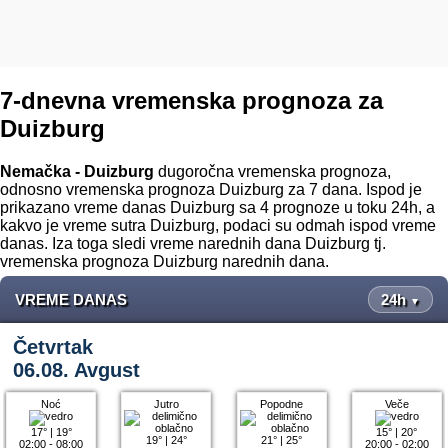
7-dnevna vremenska prognoza za
Duizburg
Nemačka - Duizburg
dugoročna vremenska prognoza,
odnosno vremenska prognoza Duizburg za 7 dana. Ispod je
prikazano vreme danas Duizburg sa 4 prognoze u toku 24h, a
kakvo je vreme sutra Duizburg, podaci su odmah ispod vreme
danas. Iza toga sledi vreme narednih dana Duizburg tj.
vremenska prognoza Duizburg narednih dana.
VREME DANAS
24h
▼
Četvrtak
06.08. Avgust
Noć
Jutro
Popodne
Veče
17°
|
19°
15°
|
20°
19°
|
24°
21°
|
25°
02:00 - 08:00
20:00 - 02:00