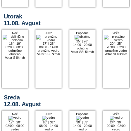
Utorak
11.08. Avgust
Noć
Jutro
Popodne
Veče
25°
|
26°
16°
|
19°
17°
|
25°
20°
|
25°
14:00 - 20:00
02:00 - 08:00
08:00 - 14:00
20:00 - 02:00
oblačno
delimično
pretežno vedro
pretežno vedro
Vetar SSI 5km/h
oblačno
Vetar SSI 7km/h
Vetar SI 10km/h
Vetar S 8km/h
Sreda
12.08. Avgust
Noć
Jutro
Popodne
Veče
17°
|
20°
18°
|
31°
30°
|
33°
24°
|
30°
02:00 - 08:00
08:00 - 14:00
14:00 - 20:00
20:00 - 02:00
vedro
vedro
vedro
vedro