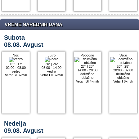
VREME NAREDNIH DANA
Subota
08.08. Avgust
Noć
Jutro
Popodne
Veče
15°
|
17°
20°
|
26°
27°
|
28°
20°
|
25°
02:00 - 08:00
08:00 - 14:00
14:00 - 20:00
20:00 - 02:00
vedro
vedro
delimično
delimično
Vetar SI 8km/h
Vetar IJI 6km/h
oblačno
oblačno
Vetar ISI 4km/h
Vetar I 6km/h
Nedelja
09.08. Avgust