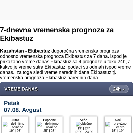
7-dnevna vremenska prognoza za
Ekibastuz
Kazahstan - Ekibastuz
dugoročna vremenska prognoza,
odnosno vremenska prognoza Ekibastuz za 7 dana. Ispod je
prikazano vreme danas Ekibastuz sa 4 prognoze u toku 24h, a
kakvo je vreme sutra Ekibastuz, podaci su odmah ispod vreme
danas. Iza toga sledi vreme narednih dana Ekibastuz tj.
vremenska prognoza Ekibastuz narednih dana.
VREME DANAS
24h
▼
Petak
07.08. Avgust
Jutro
Popodne
Veče
Noć
19°
|
24°
19°
|
26°
25°
|
26°
15°
|
19°
17:00 - 23:00