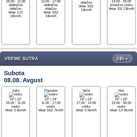
05:00 - 11:00
11:00 - 17:00
23:00 - 05:00
oblačno
delimično
delimično
pretežno vedro
Vetar SSZ
oblačno
oblačno
Vetar SSI 13km/h
19km/h
Vetar ZJZ
Vetar SSZ
10km/h
14km/h
VREME SUTRA
24h
▼
Subota
08.08. Avgust
Jutro
Popodne
Veče
Noć
16°
|
22°
23°
|
24°
18°
|
24°
16°
|
18°
05:00 - 11:00
11:00 - 17:00
17:00 - 23:00
23:00 - 05:00
vedro
vedro
vedro
vedro
Vetar S 6km/h
Vetar SSZ 7km/h
Vetar S 5km/h
Vetar JJI 8km/h