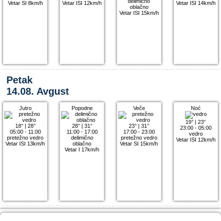
delimično
Vetar SI 8km/h
Vetar ISI 12km/h
Vetar ISI 14km/h
oblačno
Vetar ISI 15km/h
Petak
14.08. Avgust
Jutro
Popodne
Veče
Noć
19°
|
23°
18°
|
28°
28°
|
31°
23°
|
31°
23:00 - 05:00
05:00 - 11:00
11:00 - 17:00
17:00 - 23:00
vedro
pretežno vedro
delimično
pretežno vedro
Vetar ISI 12km/h
Vetar ISI 13km/h
oblačno
Vetar SI 15km/h
Vetar I 17km/h