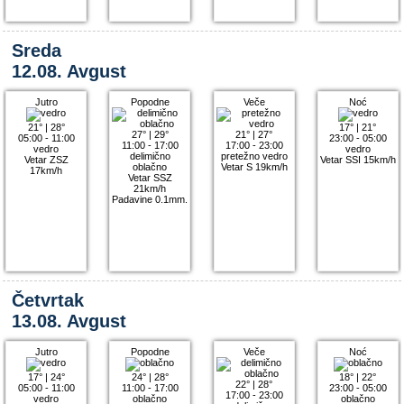
Sreda
12.08. Avgust
Jutro
Popodne
Veče
Noć
21°
|
28°
17°
|
21°
27°
|
29°
21°
|
27°
05:00 - 11:00
23:00 - 05:00
11:00 - 17:00
17:00 - 23:00
vedro
vedro
delimično
pretežno vedro
Vetar ZSZ
Vetar SSI 15km/h
oblačno
Vetar S 19km/h
17km/h
Vetar SSZ
21km/h
Padavine 0.1mm.
Četvrtak
13.08. Avgust
Jutro
Popodne
Veče
Noć
17°
|
24°
24°
|
28°
18°
|
22°
22°
|
28°
05:00 - 11:00
11:00 - 17:00
23:00 - 05:00
17:00 - 23:00
vedro
oblačno
oblačno