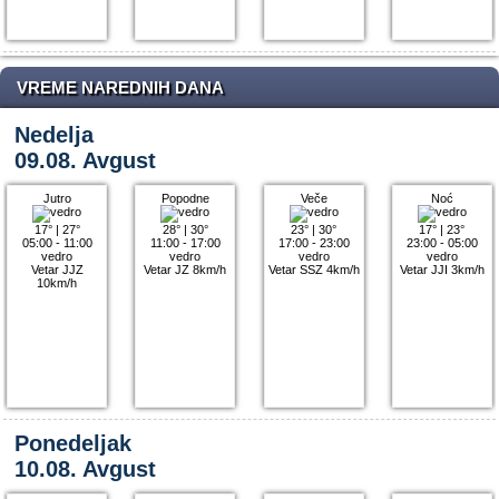
VREME NAREDNIH DANA
Nedelja
09.08. Avgust
Jutro
Popodne
Veče
Noć
17°
|
27°
28°
|
30°
23°
|
30°
17°
|
23°
05:00 - 11:00
11:00 - 17:00
17:00 - 23:00
23:00 - 05:00
vedro
vedro
vedro
vedro
Vetar JJZ
Vetar JZ 8km/h
Vetar SSZ 4km/h
Vetar JJI 3km/h
10km/h
Ponedeljak
10.08. Avgust