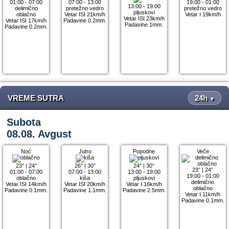
01:00 - 07:00
07:00 - 13:00
19:00 - 01:00
13:00 - 19:00
delimično
pretežno vedro
pretežno vedro
pljuskovi
oblačno
Vetar ISI 21km/h
Vetar I 19km/h
Vetar ISI 23km/h
Vetar ISI 17km/h
Padavine 0.2mm.
Padavine 1mm.
Padavine 0.2mm.
VREME SUTRA
24h
▼
Subota
08.08. Avgust
Noć
Jutro
Popodne
Veče
23°
|
24°
26°
|
30°
24°
|
30°
23°
|
24°
01:00 - 07:00
07:00 - 13:00
13:00 - 19:00
19:00 - 01:00
oblačno
kiša
pljuskovi
delimično
Vetar ISI 14km/h
Vetar ISI 20km/h
Vetar I 16km/h
oblačno
Padavine 0.1mm.
Padavine 1.1mm.
Padavine 2.5mm.
Vetar I 11km/h
Padavine 0.1mm.