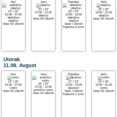
Noć
Jutro
Popodne
Veče
25°
|
33°
25°
|
28°
23°
|
25°
28°
|
33°
07:00 - 13:00
19:00 - 01:00
01:00 - 07:00
13:00 - 19:00
oblačno
oblačno
delimično
delimično
Vetar ISI 19km/h
Vetar ISI 11km/h
oblačno
oblačno
Vetar ISI 16km/h
Vetar I 15km/h
Padavine 0.1mm.
Utorak
11.08. Avgust
Noć
Jutro
Popodne
Veče
23°
|
25°
27°
|
33°
24°
|
28°
25°
|
33°
01:00 - 07:00
13:00 - 19:00
19:00 - 01:00
07:00 - 13:00
vedro
pljuskovi
vedro
pretežno vedro
Vetar ISI 13km/h
Vetar I 14km/h
Vetar ISI 13km/h
Vetar ISI 18km/h
Padavine 1.1mm.