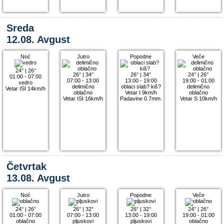
Sreda
12.08. Avgust
Noć
Jutro
Popodne
Veče
24°
|
26°
26°
|
34°
26°
|
34°
24°
|
26°
01:00 - 07:00
07:00 - 13:00
13:00 - 19:00
19:00 - 01:00
vedro
delimično
oblaci slab? kiš?
delimično
Vetar ISI 14km/h
oblačno
Vetar I 9km/h
oblačno
Vetar ISI 16km/h
Padavine 0.7mm.
Vetar S 10km/h
Četvrtak
13.08. Avgust
Noć
Jutro
Popodne
Veče
24°
|
26°
26°
|
32°
26°
|
32°
24°
|
26°
01:00 - 07:00
07:00 - 13:00
13:00 - 19:00
19:00 - 01:00
oblačno
pljuskovi
pljuskovi
oblačno