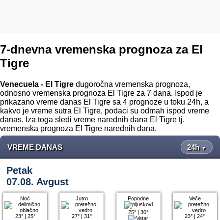
7-dnevna vremenska prognoza za El
Tigre
Venecuela - El Tigre
dugoročna vremenska prognoza,
odnosno vremenska prognoza El Tigre za 7 dana. Ispod je
prikazano vreme danas El Tigre sa 4 prognoze u toku 24h, a
kakvo je vreme sutra El Tigre, podaci su odmah ispod vreme
danas. Iza toga sledi vreme narednih dana El Tigre tj.
vremenska prognoza El Tigre narednih dana.
VREME DANAS
24h
▼
Petak
07.08. Avgust
Noć
Jutro
Popodne
Veče
25°
|
30°
23°
|
25°
27°
|
31°
23°
|
24°