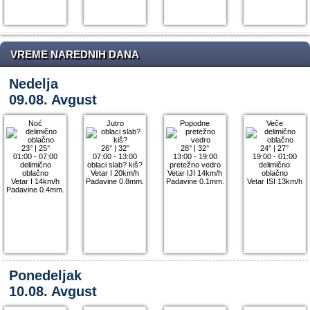
VREME NAREDNIH DANA
Nedelja
09.08. Avgust
Noć
Jutro
Popodne
Veče
23°
|
25°
26°
|
32°
28°
|
32°
24°
|
27°
01:00 - 07:00
07:00 - 13:00
13:00 - 19:00
19:00 - 01:00
delimično
oblaci slab? kiš?
pretežno vedro
delimično
oblačno
Vetar I 20km/h
Vetar IJI 14km/h
oblačno
Vetar I 14km/h
Padavine 0.8mm.
Padavine 0.1mm.
Vetar ISI 13km/h
Padavine 0.4mm.
Ponedeljak
10.08. Avgust