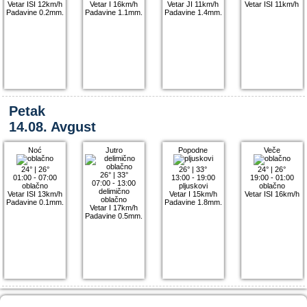
Vetar ISI 12km/h
Vetar I 16km/h
Vetar JI 11km/h
Vetar ISI 11km/h
Padavine 0.2mm.
Padavine 1.1mm.
Padavine 1.4mm.
Petak
14.08. Avgust
Noć
Jutro
Popodne
Veče
24°
|
26°
26°
|
33°
24°
|
26°
26°
|
33°
01:00 - 07:00
13:00 - 19:00
19:00 - 01:00
07:00 - 13:00
oblačno
pljuskovi
oblačno
delimično
Vetar ISI 13km/h
Vetar I 15km/h
Vetar ISI 16km/h
oblačno
Padavine 0.1mm.
Padavine 1.8mm.
Vetar I 17km/h
Padavine 0.5mm.