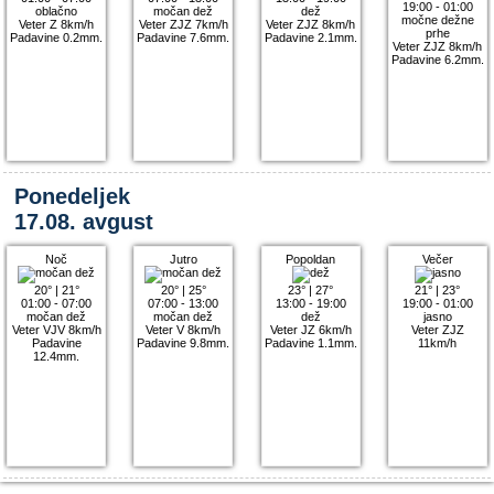
19:00 - 01:00
oblačno
močan dež
dež
močne dežne
Veter Z 8km/h
Veter ZJZ 7km/h
Veter ZJZ 8km/h
prhe
Padavine 0.2mm.
Padavine 7.6mm.
Padavine 2.1mm.
Veter ZJZ 8km/h
Padavine 6.2mm.
Ponedeljek
17.08. avgust
Noč
Jutro
Popoldan
Večer
20°
|
21°
20°
|
25°
23°
|
27°
21°
|
23°
01:00 - 07:00
07:00 - 13:00
13:00 - 19:00
19:00 - 01:00
močan dež
močan dež
dež
jasno
Veter VJV 8km/h
Veter V 8km/h
Veter JZ 6km/h
Veter ZJZ
Padavine
Padavine 9.8mm.
Padavine 1.1mm.
11km/h
12.4mm.