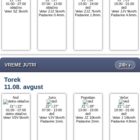
01:00 - 07:00
07:00 - 13:00
13:00 - 19:00
19:00 - 01:00
oblačno
oblačno
dež
dež
Veter SZ 3km/h
Veter ZJZ 5km/h
Veter ZJZ 7km/h
Veter JJV 9km/h
Padavine 0.4mm.
Padavine 1.8mm.
Padavine 4.6mm.
VREME JUTRI
24h
▼
Torek
11.08. avgust
Noč
Jutro
Popoldan
Večer
21°
|
22°
22°
|
27°
21°
|
28°
21°
|
22°
01:00 - 07:00
07:00 - 13:00
13:00 - 19:00
19:00 - 01:00
delno oblačno
dež
dež
dež
Veter VSV 6km/h
Veter VJV 5km/h
Veter JZ 10km/h
Veter J 14km/h
Padavine 1mm.
Padavine 2mm.
Padavine 4.8mm.