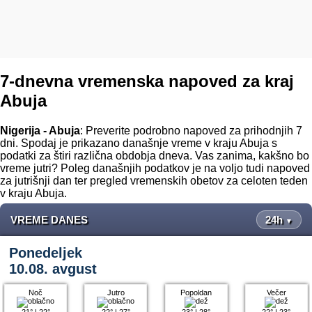
7-dnevna vremenska napoved za kraj
Abuja
Nigerija - Abuja
: Preverite podrobno napoved za prihodnjih 7
dni. Spodaj je prikazano današnje vreme v kraju Abuja s
podatki za štiri različna obdobja dneva. Vas zanima, kakšno bo
vreme jutri? Poleg današnjih podatkov je na voljo tudi napoved
za jutrišnji dan ter pregled vremenskih obetov za celoten teden
v kraju Abuja.
VREME DANES
24h
▼
Ponedeljek
10.08. avgust
Noč
Jutro
Popoldan
Večer
21°
|
22°
22°
|
27°
23°
|
28°
22°
|
23°