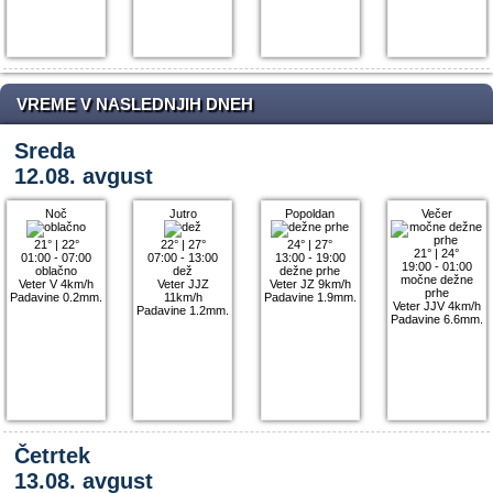
VREME V NASLEDNJIH DNEH
Sreda
12.08. avgust
Noč
Jutro
Popoldan
Večer
21°
|
22°
22°
|
27°
24°
|
27°
21°
|
24°
01:00 - 07:00
07:00 - 13:00
13:00 - 19:00
19:00 - 01:00
oblačno
dež
dežne prhe
močne dežne
Veter V 4km/h
Veter JJZ
Veter JZ 9km/h
prhe
Padavine 0.2mm.
11km/h
Padavine 1.9mm.
Veter JJV 4km/h
Padavine 1.2mm.
Padavine 6.6mm.
Četrtek
13.08. avgust