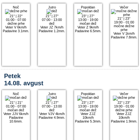
Noč
Jutro
Popoldan
Večer
21°
|
22°
21°
|
27°
23°
|
27°
21°
|
23°
01:00 - 07:00
07:00 - 13:00
13:00 - 19:00
19:00 - 01:00
dežne prhe
dež
močan dež
močne dežne
Veter V 6km/h
Veter JZ 7km/h
Veter Z 9km/h
prhe
Padavine 3.1mm.
Padavine 1.2mm.
Padavine 6.5mm.
Veter V 1km/h
Padavine 7.8mm.
Petek
14.08. avgust
Noč
Jutro
Popoldan
Večer
21°
|
21°
21°
|
27°
23°
|
27°
22°
|
23°
01:00 - 07:00
07:00 - 13:00
13:00 - 19:00
19:00 - 01:00
močan dež
dež
močan dež
dežne prhe
Veter JJV 6km/h
Veter VJV 4km/h
Veter ZJZ
Veter ZJZ
Padavine
Padavine 4.9mm.
10km/h
10km/h
10.6mm.
Padavine 5.3mm.
Padavine 1.9mm.