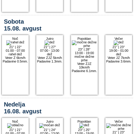
Sobota
15.08. avgust
Noč
Jutro
Popoldan
Večer
21°
|
22°
21°
|
27°
21°
|
23°
23°
|
28°
01:00 - 07:00
07:00 - 13:00
19:00 - 01:00
13:00 - 19:00
rahel dež
dež
dež
močne dežne
Veter Z 6km/h
Veter ZJZ 5km/h
Veter JZ 7km/h
prhe
Padavine 0.5mm.
Padavine 1.3mm.
Padavine 3.6mm.
Veter ZJZ
10km/h
Padavine 6.1mm.
Nedelja
16.08. avgust
Noč
Jutro
Popoldan
Večer
21°
|
21°
21°
|
24°
23°
|
25°
21°
|
23°
01:00 - 07:00
07:00 - 13:00
13:00 - 19:00