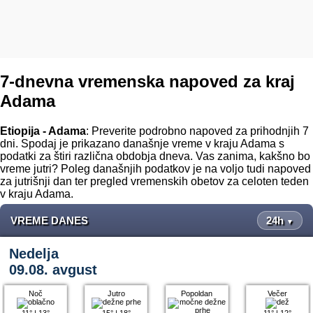
7-dnevna vremenska napoved za kraj
Adama
Etiopija - Adama
: Preverite podrobno napoved za prihodnjih 7
dni. Spodaj je prikazano današnje vreme v kraju Adama s
podatki za štiri različna obdobja dneva. Vas zanima, kakšno bo
vreme jutri? Poleg današnjih podatkov je na voljo tudi napoved
za jutrišnji dan ter pregled vremenskih obetov za celoten teden
v kraju Adama.
VREME DANES
24h
▼
Nedelja
09.08. avgust
Noč
Jutro
Popoldan
Večer
11°
|
13°
15°
|
18°
11°
|
12°