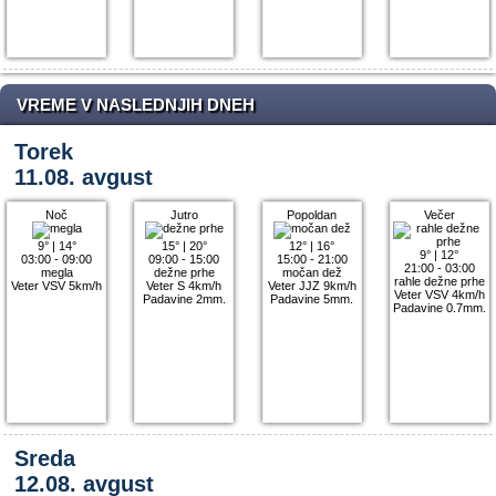
VREME V NASLEDNJIH DNEH
Torek
11.08. avgust
Noč
Jutro
Popoldan
Večer
9°
|
14°
15°
|
20°
12°
|
16°
9°
|
12°
03:00 - 09:00
09:00 - 15:00
15:00 - 21:00
21:00 - 03:00
megla
dežne prhe
močan dež
rahle dežne prhe
Veter VSV 5km/h
Veter S 4km/h
Veter JJZ 9km/h
Veter VSV 4km/h
Padavine 2mm.
Padavine 5mm.
Padavine 0.7mm.
Sreda
12.08. avgust