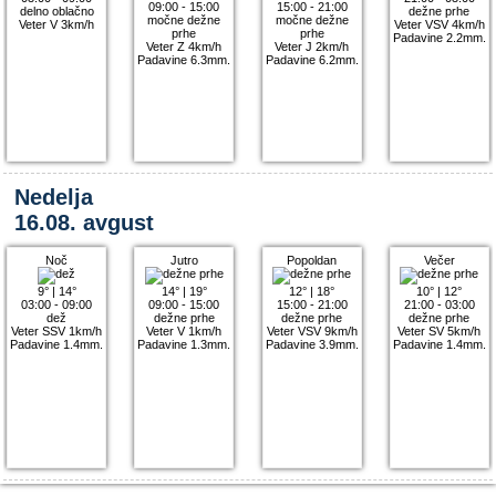
09:00 - 15:00
15:00 - 21:00
delno oblačno
dežne prhe
močne dežne
močne dežne
Veter V 3km/h
Veter VSV 4km/h
prhe
prhe
Padavine 2.2mm.
Veter Z 4km/h
Veter J 2km/h
Padavine 6.3mm.
Padavine 6.2mm.
Nedelja
16.08. avgust
Noč
Jutro
Popoldan
Večer
9°
|
14°
14°
|
19°
12°
|
18°
10°
|
12°
03:00 - 09:00
09:00 - 15:00
15:00 - 21:00
21:00 - 03:00
dež
dežne prhe
dežne prhe
dežne prhe
Veter SSV 1km/h
Veter V 1km/h
Veter VSV 9km/h
Veter SV 5km/h
Padavine 1.4mm.
Padavine 1.3mm.
Padavine 3.9mm.
Padavine 1.4mm.