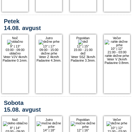
Petek
14.08. avgust
Noč
Jutro
Popoldan
Večer
9°
|
13°
13°
|
17°
12°
|
15°
10°
|
12°
03:00 - 09:00
09:00 - 15:00
15:00 - 21:00
21:00 - 03:00
oblačno
dežne prhe
dež
rahle dežne prhe
Veter VJV 4km/h
Veter Z 4km/h
Veter SSZ 3km/h
Veter V 2km/h
Padavine 0.1mm.
Padavine 4.3mm.
Padavine 3.3mm.
Padavine 0.8mm.
Sobota
15.08. avgust
Noč
Jutro
Popoldan
Večer
8°
|
14°
10°
|
12°
14°
|
18°
12°
|
16°
03:00 - 09:00
21:00 - 03:00