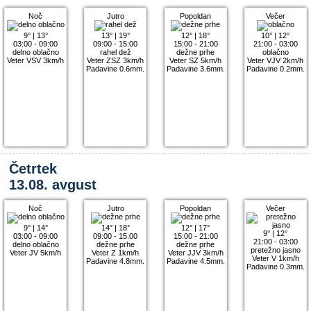
Noč
Jutro
Popoldan
Večer
9°
|
13°
13°
|
19°
12°
|
18°
10°
|
12°
03:00 - 09:00
09:00 - 15:00
15:00 - 21:00
21:00 - 03:00
delno oblačno
rahel dež
dežne prhe
oblačno
Veter VSV 3km/h
Veter ZSZ 3km/h
Veter SZ 5km/h
Veter VJV 2km/h
Padavine 0.6mm.
Padavine 3.6mm.
Padavine 0.2mm.
Četrtek
13.08. avgust
Noč
Jutro
Popoldan
Večer
9°
|
14°
14°
|
18°
12°
|
17°
9°
|
12°
03:00 - 09:00
09:00 - 15:00
15:00 - 21:00
21:00 - 03:00
delno oblačno
dežne prhe
dežne prhe
pretežno jasno
Veter JV 5km/h
Veter Z 1km/h
Veter JJV 3km/h
Veter V 1km/h
Padavine 4.8mm.
Padavine 4.5mm.
Padavine 0.3mm.