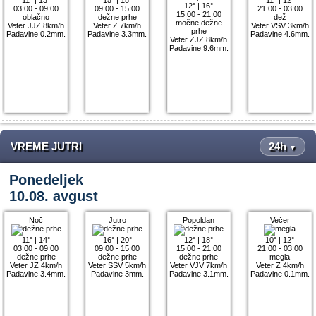
12°
|
16°
03:00 - 09:00
09:00 - 15:00
21:00 - 03:00
15:00 - 21:00
oblačno
dežne prhe
dež
močne dežne
Veter JJZ 8km/h
Veter Z 7km/h
Veter VSV 3km/h
prhe
Padavine 0.2mm.
Padavine 3.3mm.
Padavine 4.6mm.
Veter ZJZ 8km/h
Padavine 9.6mm.
VREME JUTRI
24h
▼
Ponedeljek
10.08. avgust
Noč
Jutro
Popoldan
Večer
11°
|
14°
16°
|
20°
12°
|
18°
10°
|
12°
03:00 - 09:00
09:00 - 15:00
15:00 - 21:00
21:00 - 03:00
dežne prhe
dežne prhe
dežne prhe
megla
Veter JZ 4km/h
Veter SSV 5km/h
Veter VJV 7km/h
Veter Z 4km/h
Padavine 3.4mm.
Padavine 3mm.
Padavine 3.1mm.
Padavine 0.1mm.