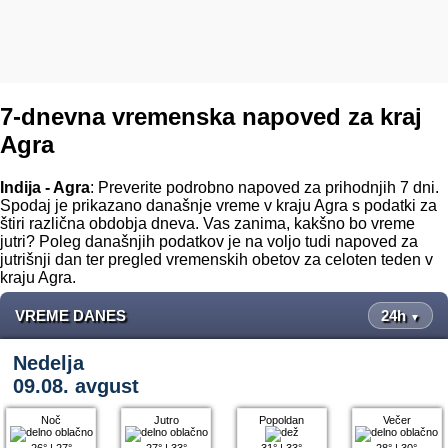
7-dnevna vremenska napoved za kraj
Agra
Indija - Agra
: Preverite podrobno napoved za prihodnjih 7 dni.
Spodaj je prikazano današnje vreme v kraju Agra s podatki za
štiri različna obdobja dneva. Vas zanima, kakšno bo vreme
jutri? Poleg današnjih podatkov je na voljo tudi napoved za
jutrišnji dan ter pregled vremenskih obetov za celoten teden v
kraju Agra.
VREME DANES
24h
▼
Nedelja
09.08. avgust
Noč
Jutro
Popoldan
Večer
26°
|
27°
27°
|
33°
31°
|
33°
28°
|
30°