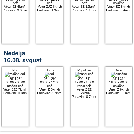
dež
dež
dež
oblačno
Veter JZ 6km/h
Veter ZJZ 8km/h
Veter SZ 12km/h
Veter SZ 8km/h
Padavine 3.6mm.
Padavine 1.9mm.
Padavine 1.1mm.
Padavine 0.4mm.
Nedelja
16.08. avgust
Noč
Jutro
Popoldan
Večer
26°
|
28°
26°
|
29°
29°
|
31°
28°
|
31°
00:00 - 06:00
06:00 - 12:00
12:00 - 18:00
18:00 - 00:00
močan dež
dež
rahel dež
oblačno
Veter JJZ 7km/h
Veter Z 8km/h
Veter ZSZ
Veter Z 8km/h
Padavine 10mm.
Padavine 3.7mm.
12km/h
Padavine 0.1mm.
Padavine 0.7mm.