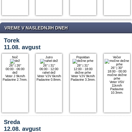
VREME V NASLEDNJIH DNEH
Torek
11.08. avgust
Noč
Jutro
Popoldan
Večer
26°
|
26°
26°
|
31°
28°
|
31°
26°
|
30°
00:00 - 06:00
06:00 - 12:00
12:00 - 18:00
18:00 - 00:00
dež
rahel dež
dežne prhe
močne dežne
Veter J 9km/h
Veter VJV 6km/h
Veter VJV 9km/h
prhe
Padavine 2.7mm.
Padavine 0.8mm.
Padavine 3.3mm.
Veter VSV
11km/h
Padavine
10.3mm.
Sreda
12.08. avgust