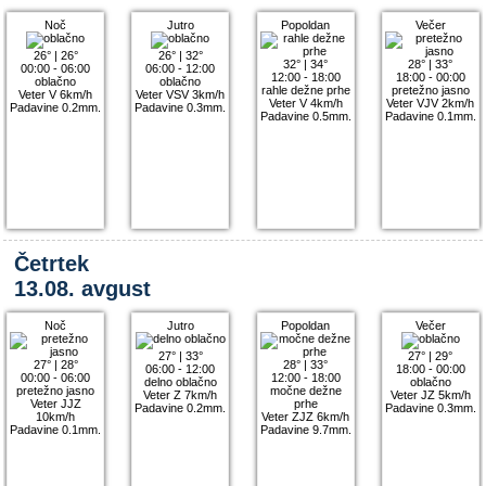
Noč
Jutro
Popoldan
Večer
26°
|
26°
26°
|
32°
32°
|
34°
28°
|
33°
00:00 - 06:00
06:00 - 12:00
12:00 - 18:00
18:00 - 00:00
oblačno
oblačno
rahle dežne prhe
pretežno jasno
Veter V 6km/h
Veter VSV 3km/h
Veter V 4km/h
Veter VJV 2km/h
Padavine 0.2mm.
Padavine 0.3mm.
Padavine 0.5mm.
Padavine 0.1mm.
Četrtek
13.08. avgust
Noč
Jutro
Popoldan
Večer
27°
|
33°
27°
|
29°
27°
|
28°
28°
|
33°
06:00 - 12:00
18:00 - 00:00
00:00 - 06:00
12:00 - 18:00
delno oblačno
oblačno
pretežno jasno
močne dežne
Veter Z 7km/h
Veter JZ 5km/h
Veter JJZ
prhe
Padavine 0.2mm.
Padavine 0.3mm.
10km/h
Veter ZJZ 6km/h
Padavine 0.1mm.
Padavine 9.7mm.