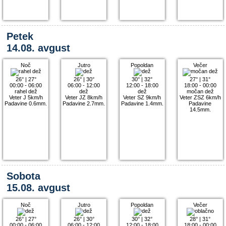
Petek
14.08. avgust
Noč
Jutro
Popoldan
Večer
26°
|
27°
26°
|
30°
30°
|
32°
27°
|
31°
00:00 - 06:00
06:00 - 12:00
12:00 - 18:00
18:00 - 00:00
rahel dež
dež
dež
močan dež
Veter J 5km/h
Veter JZ 8km/h
Veter SZ 9km/h
Veter ZSZ 6km/h
Padavine 0.6mm.
Padavine 2.7mm.
Padavine 1.4mm.
Padavine
14.5mm.
Sobota
15.08. avgust
Noč
Jutro
Popoldan
Večer
26°
|
27°
26°
|
30°
30°
|
32°
28°
|
31°
00:00 - 06:00
06:00 - 12:00
12:00 - 18:00
18:00 - 00:00