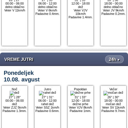
00:00 - 06:00
06:00 - 12:00
12:00 - 18:00
18:00 - 00:00
delno oblačno
delno oblačno
dež
delno oblačno
Veter V 11km/h
Veter V 6km/h
Veter VJV
Veter JV 9km/h
Padavine 0.4mm.
10km/h
Padavine 0.2mm.
Padavine 1.4mm.
VREME JUTRI
24h
▼
Ponedeljek
10.08. avgust
Noč
Jutro
Popoldan
Večer
27°
|
28°
27°
|
31°
31°
|
33°
26°
|
30°
00:00 - 06:00
06:00 - 12:00
12:00 - 18:00
18:00 - 00:00
dež
rahel dež
dežne prhe
močan dež
Veter ZJZ 5km/h
Veter SSZ 1km/h
Veter VJV 8km/h
Veter SV 11km/h
Padavine 1.3mm.
Padavine 0.6mm.
Padavine 1mm.
Padavine 9.7mm.