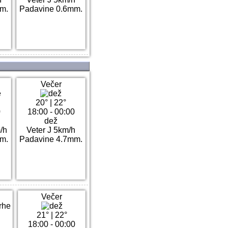
m.
Padavine 0.6mm.
Večer
20°
|
22°
0
18:00 - 00:00
dež
/h
Veter J 5km/h
m.
Padavine 4.7mm.
Večer
21°
|
22°
18:00 - 00:00