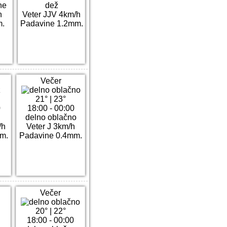
he
dež
h
Veter JJV 4km/h
m.
Padavine 1.2mm.
Večer
21°
|
23°
0
18:00 - 00:00
delno oblačno
/h
Veter J 3km/h
m.
Padavine 0.4mm.
Večer
20°
|
22°
18:00 - 00:00