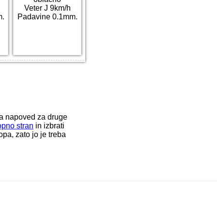
Veter J 9km/h
m.
Padavine 0.1mm.
ka napoved za druge
opno stran
in izbrati
a, zato jo je treba