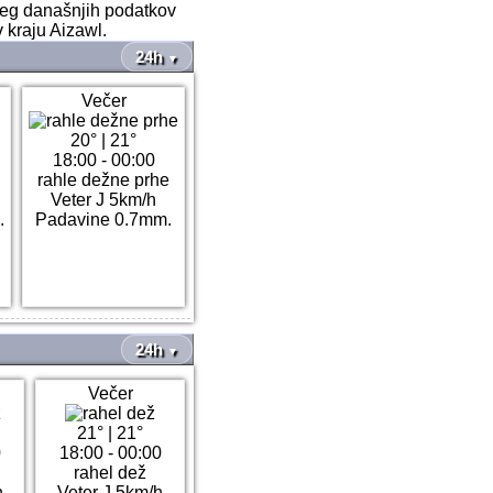
oleg današnjih podatkov
 kraju Aizawl.
24h
▼
Večer
20°
|
21°
18:00 - 00:00
rahle dežne prhe
Veter J 5km/h
.
Padavine 0.7mm.
24h
▼
Večer
21°
|
21°
0
18:00 - 00:00
rahel dež
h
Veter J 5km/h