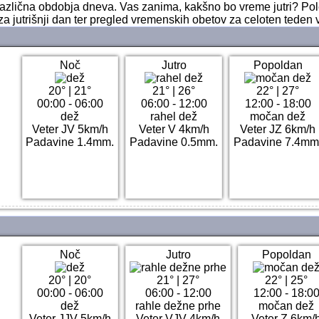
i različna obdobja dneva. Vas zanima, kakšno bo vreme jutri? P
za jutrišnji dan ter pregled vremenskih obetov za celoten teden v
Noč
Jutro
Popoldan
20°
|
21°
21°
|
26°
22°
|
27°
00:00 - 06:00
06:00 - 12:00
12:00 - 18:00
dež
rahel dež
močan dež
Veter JV 5km/h
Veter V 4km/h
Veter JZ 6km/h
Padavine 1.4mm.
Padavine 0.5mm.
Padavine 7.4mm
Noč
Jutro
Popoldan
20°
|
20°
21°
|
27°
22°
|
25°
00:00 - 06:00
06:00 - 12:00
12:00 - 18:0
dež
rahle dežne prhe
močan dež
Veter JJV 5km/h
Veter VJV 4km/h
Veter Z 6km/