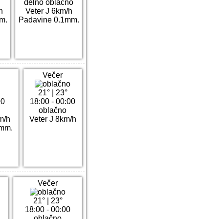
delno oblačno
h
Veter J 6km/h
m.
Padavine 0.1mm.
Večer
21°
|
23°
00
18:00 - 00:00
oblačno
m/h
Veter J 8km/h
5mm.
Večer
21°
|
23°
18:00 - 00:00
oblačno