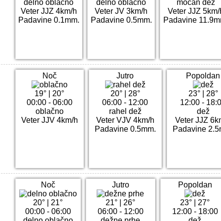
delno oblačno
delno oblačno
močan dež
Veter JJZ 4km/h
Veter JV 3km/h
Veter JJZ 5km/
Padavine 0.1mm.
Padavine 0.5mm.
Padavine 11.9m
Noč
Jutro
Popoldan
19°
|
20°
20°
|
28°
23°
|
28°
00:00 - 06:00
06:00 - 12:00
12:00 - 18:
oblačno
rahel dež
dež
Veter JJV 4km/h
Veter VJV 4km/h
Veter JJZ 6k
Padavine 0.5mm.
Padavine 2.
Noč
Jutro
Popoldan
20°
|
21°
21°
|
26°
23°
|
27°
00:00 - 06:00
06:00 - 12:00
12:00 - 18:00
delno oblačno
dežne prhe
dež