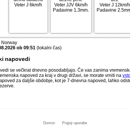
Veter J 6km/h
Veter JJV 6km/h
Veter J 12km/h
Padavine 1.3mm.
Padavine 2.5m
T Norway
08.2026 ob 09:51
(lokalni čas)
ki napovedi
vedi se večkrat dnevno posodabljajo. Če vas zanima vremens
 vremenska napoved za kraj v drugi državi, se morate vrniti na
vst
apoved za daljše obdobje, kot je 7-dnevna napoved, lahko odstop
ezerve.
Domov
Pogoji uporabe