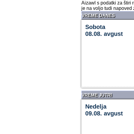
Aizawl s podatki za štir
je na voljo tudi napoved 
VREME DANES
Sobota
08.08. avgust
VREME JUTRI
Nedelja
09.08. avgust