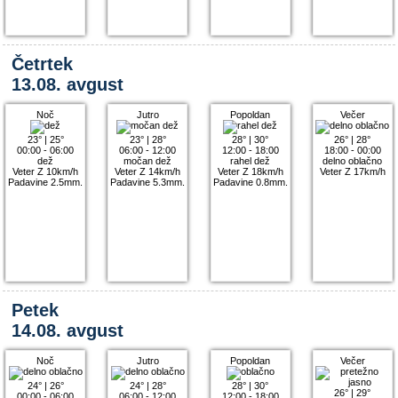
Četrtek
13.08. avgust
Noč
Jutro
Popoldan
Večer
23°
|
25°
23°
|
28°
28°
|
30°
26°
|
28°
00:00 - 06:00
06:00 - 12:00
12:00 - 18:00
18:00 - 00:00
dež
močan dež
rahel dež
delno oblačno
Veter Z 10km/h
Veter Z 14km/h
Veter Z 18km/h
Veter Z 17km/h
Padavine 2.5mm.
Padavine 5.3mm.
Padavine 0.8mm.
Petek
14.08. avgust
Noč
Jutro
Popoldan
Večer
24°
|
26°
24°
|
28°
28°
|
30°
26°
|
29°
00:00 - 06:00
06:00 - 12:00
12:00 - 18:00