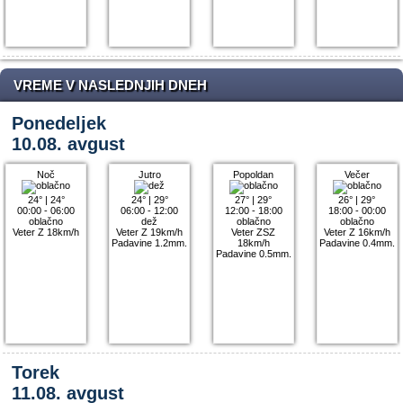
VREME V NASLEDNJIH DNEH
Ponedeljek
10.08. avgust
Noč
Jutro
Popoldan
Večer
24°
|
24°
24°
|
29°
27°
|
29°
26°
|
29°
00:00 - 06:00
06:00 - 12:00
12:00 - 18:00
18:00 - 00:00
oblačno
dež
oblačno
oblačno
Veter Z 18km/h
Veter Z 19km/h
Veter ZSZ
Veter Z 16km/h
Padavine 1.2mm.
18km/h
Padavine 0.4mm.
Padavine 0.5mm.
Torek
11.08. avgust