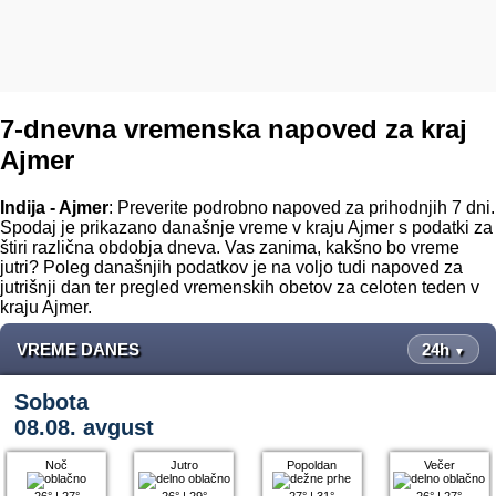
7-dnevna vremenska napoved za kraj
Ajmer
Indija - Ajmer
: Preverite podrobno napoved za prihodnjih 7 dni.
Spodaj je prikazano današnje vreme v kraju Ajmer s podatki za
štiri različna obdobja dneva. Vas zanima, kakšno bo vreme
jutri? Poleg današnjih podatkov je na voljo tudi napoved za
jutrišnji dan ter pregled vremenskih obetov za celoten teden v
kraju Ajmer.
VREME DANES
24h
▼
Sobota
08.08. avgust
Noč
Jutro
Popoldan
Večer
26°
|
27°
26°
|
29°
27°
|
31°
26°
|
27°