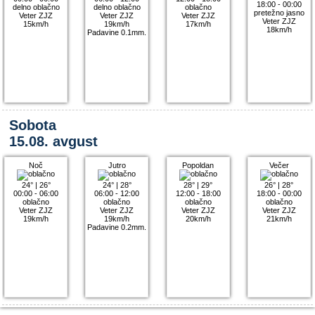
18:00 - 00:00
delno oblačno
delno oblačno
oblačno
pretežno jasno
Veter ZJZ
Veter ZJZ
Veter ZJZ
Veter ZJZ
15km/h
19km/h
17km/h
18km/h
Padavine 0.1mm.
Sobota
15.08. avgust
Noč
Jutro
Popoldan
Večer
24°
|
26°
24°
|
28°
28°
|
29°
26°
|
28°
00:00 - 06:00
06:00 - 12:00
12:00 - 18:00
18:00 - 00:00
oblačno
oblačno
oblačno
oblačno
Veter ZJZ
Veter ZJZ
Veter ZJZ
Veter ZJZ
19km/h
19km/h
20km/h
21km/h
Padavine 0.2mm.