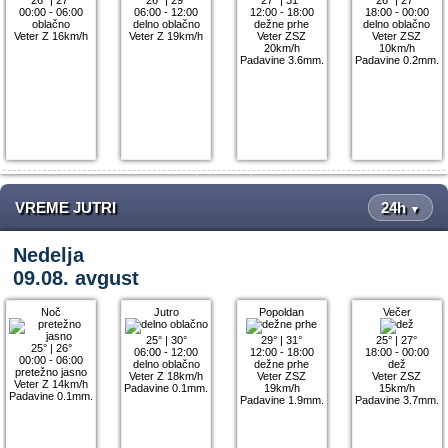
00:00 - 06:00
06:00 - 12:00
12:00 - 18:00
18:00 - 00:00
oblačno
delno oblačno
dežne prhe
delno oblačno
Veter Z 16km/h
Veter Z 19km/h
Veter ZSZ
Veter ZSZ
20km/h
10km/h
Padavine 3.6mm.
Padavine 0.2mm.
VREME JUTRI
24h
▼
Nedelja
09.08. avgust
Noč
Jutro
Popoldan
Večer
25°
|
30°
29°
|
31°
25°
|
27°
25°
|
26°
06:00 - 12:00
12:00 - 18:00
18:00 - 00:00
00:00 - 06:00
delno oblačno
dežne prhe
dež
pretežno jasno
Veter Z 18km/h
Veter ZSZ
Veter ZSZ
Veter Z 14km/h
Padavine 0.1mm.
19km/h
15km/h
Padavine 0.1mm.
Padavine 1.9mm.
Padavine 3.7mm.