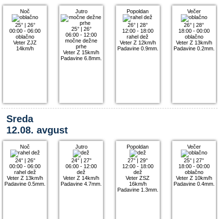
Noč
Jutro
Popoldan
Večer
25°
|
26°
26°
|
28°
26°
|
28°
25°
|
26°
00:00 - 06:00
12:00 - 18:00
18:00 - 00:00
06:00 - 12:00
oblačno
rahel dež
oblačno
močne dežne
Veter ZJZ
Veter Z 12km/h
Veter Z 13km/h
prhe
14km/h
Padavine 0.9mm.
Padavine 0.2mm.
Veter Z 15km/h
Padavine 6.8mm.
Sreda
12.08. avgust
Noč
Jutro
Popoldan
Večer
24°
|
26°
24°
|
27°
27°
|
29°
25°
|
27°
00:00 - 06:00
06:00 - 12:00
12:00 - 18:00
18:00 - 00:00
rahel dež
dež
dež
oblačno
Veter Z 13km/h
Veter Z 14km/h
Veter ZSZ
Veter Z 10km/h
Padavine 0.5mm.
Padavine 4.7mm.
16km/h
Padavine 0.4mm.
Padavine 1.3mm.