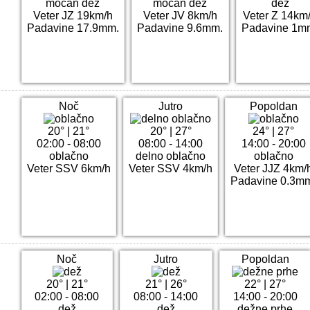
močan dež
močan dež
dež
Veter JZ 19km/h
Veter JV 8km/h
Veter Z 14km
Padavine 17.9mm.
Padavine 9.6mm.
Padavine 1m
Noč
Jutro
Popoldan
20°
|
21°
20°
|
27°
24°
|
27°
02:00 - 08:00
08:00 - 14:00
14:00 - 20:00
oblačno
delno oblačno
oblačno
Veter SSV 6km/h
Veter SSV 4km/h
Veter JJZ 4km/
Padavine 0.3m
Noč
Jutro
Popoldan
20°
|
21°
21°
|
26°
22°
|
27°
02:00 - 08:00
08:00 - 14:00
14:00 - 20:00
dež
dež
dežne prhe