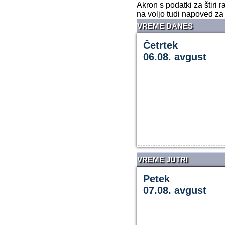
Akron s podatki za štiri
na voljo tudi napoved za 
VREME DANES
Četrtek
06.08. avgust
VREME JUTRI
Petek
07.08. avgust