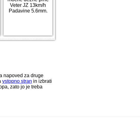
Veter JZ 13km/h
Padavine 5.6mm.
ka napoved za druge
a
vstopno stran
in izbrati
a, zato jo je treba