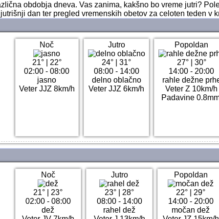
 različna obdobja dneva. Vas zanima, kakšno bo vreme jutri? Pol
jutrišnji dan ter pregled vremenskih obetov za celoten teden v k
Noč
Jutro
Popoldan
21°
|
22°
24°
|
31°
27°
|
30°
02:00 - 08:00
08:00 - 14:00
14:00 - 20:00
jasno
delno oblačno
rahle dežne prh
Veter JJZ 8km/h
Veter JJZ 6km/h
Veter Z 10km/h
Padavine 0.8mm
Noč
Jutro
Popoldan
21°
|
23°
23°
|
28°
22°
|
29°
02:00 - 08:00
08:00 - 14:00
14:00 - 20:00
dež
rahel dež
močan dež
Veter JV 7km/h
Veter J 13km/h
Veter JZ 15km/h