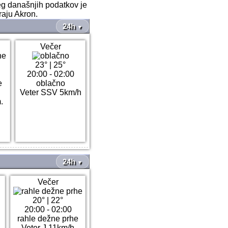
eg današnjih podatkov je
raju Akron.
24h
▼
Večer
23°
|
25°
20:00 - 02:00
e
oblačno
Veter SSV 5km/h
.
24h
▼
Večer
20°
|
22°
20:00 - 02:00
rahle dežne prhe
Veter J 11km/h