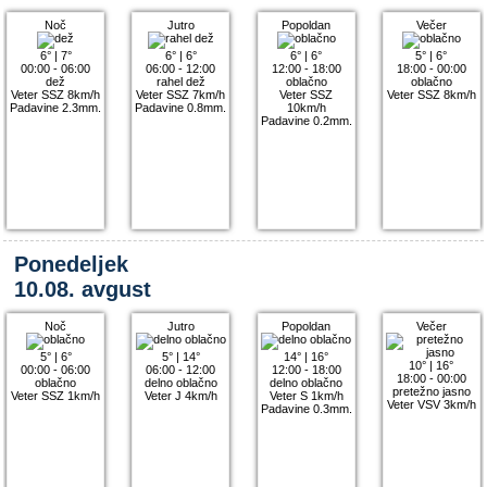
Noč
Jutro
Popoldan
Večer
6°
|
7°
6°
|
6°
6°
|
6°
5°
|
6°
00:00 - 06:00
06:00 - 12:00
12:00 - 18:00
18:00 - 00:00
dež
rahel dež
oblačno
oblačno
Veter SSZ 8km/h
Veter SSZ 7km/h
Veter SSZ
Veter SSZ 8km/h
Padavine 2.3mm.
Padavine 0.8mm.
10km/h
Padavine 0.2mm.
Ponedeljek
10.08. avgust
Noč
Jutro
Popoldan
Večer
5°
|
6°
5°
|
14°
14°
|
16°
10°
|
16°
00:00 - 06:00
06:00 - 12:00
12:00 - 18:00
18:00 - 00:00
oblačno
delno oblačno
delno oblačno
pretežno jasno
Veter SSZ 1km/h
Veter J 4km/h
Veter S 1km/h
Veter VSV 3km/h
Padavine 0.3mm.