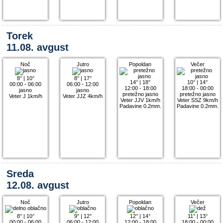
Torek
11.08. avgust
Noč
Jutro
Popoldan
Večer
8°
|
10°
8°
|
17°
14°
|
18°
10°
|
14°
00:00 - 06:00
06:00 - 12:00
12:00 - 18:00
18:00 - 00:00
jasno
jasno
pretežno jasno
pretežno jasno
Veter J 1km/h
Veter JJZ 4km/h
Veter JJV 1km/h
Veter SSZ 9km/h
Padavine 0.2mm.
Padavine 0.2mm.
Sreda
12.08. avgust
Noč
Jutro
Popoldan
Večer
8°
|
10°
9°
|
12°
12°
|
14°
11°
|
13°
00:00 - 06:00
06:00 - 12:00
12:00 - 18:00
18:00 - 00:00