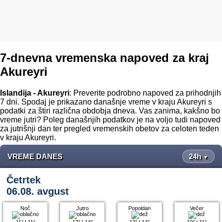
7-dnevna vremenska napoved za kraj
Akureyri
Islandija - Akureyri
: Preverite podrobno napoved za prihodnjih
7 dni. Spodaj je prikazano današnje vreme v kraju Akureyri s
podatki za štiri različna obdobja dneva. Vas zanima, kakšno bo
vreme jutri? Poleg današnjih podatkov je na voljo tudi napoved
za jutrišnji dan ter pregled vremenskih obetov za celoten teden
v kraju Akureyri.
VREME DANES
24h
▼
Četrtek
06.08. avgust
Noč
Jutro
Popoldan
Večer
11°
|
11°
12°
|
14°
12°
|
14°
10°
|
11°