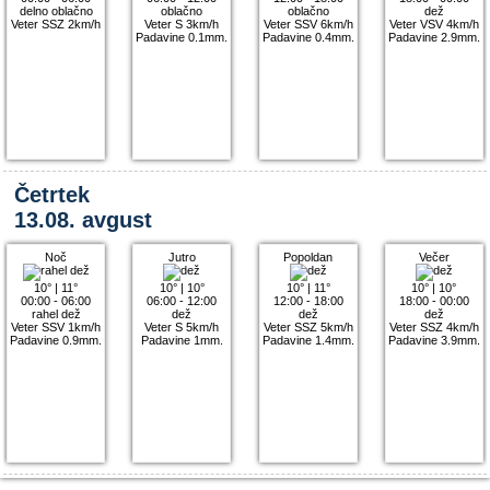
delno oblačno
oblačno
oblačno
dež
Veter SSZ 2km/h
Veter S 3km/h
Veter SSV 6km/h
Veter VSV 4km/h
Padavine 0.1mm.
Padavine 0.4mm.
Padavine 2.9mm.
Četrtek
13.08. avgust
Noč
Jutro
Popoldan
Večer
10°
|
11°
10°
|
10°
10°
|
11°
10°
|
10°
00:00 - 06:00
06:00 - 12:00
12:00 - 18:00
18:00 - 00:00
rahel dež
dež
dež
dež
Veter SSV 1km/h
Veter S 5km/h
Veter SSZ 5km/h
Veter SSZ 4km/h
Padavine 0.9mm.
Padavine 1mm.
Padavine 1.4mm.
Padavine 3.9mm.