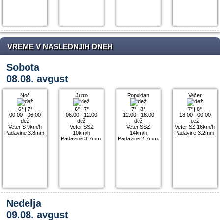
VREME V NASLEDNJIH DNEH
Sobota
08.08. avgust
Noč
Jutro
Popoldan
Večer
6°
|
7°
6°
|
7°
7°
|
8°
7°
|
8°
00:00 - 06:00
06:00 - 12:00
12:00 - 18:00
18:00 - 00:00
dež
dež
dež
dež
Veter S 9km/h
Veter SSZ
Veter SSZ
Veter SZ 16km/h
Padavine 3.8mm.
10km/h
14km/h
Padavine 3.2mm.
Padavine 3.7mm.
Padavine 2.7mm.
Nedelja
09.08. avgust