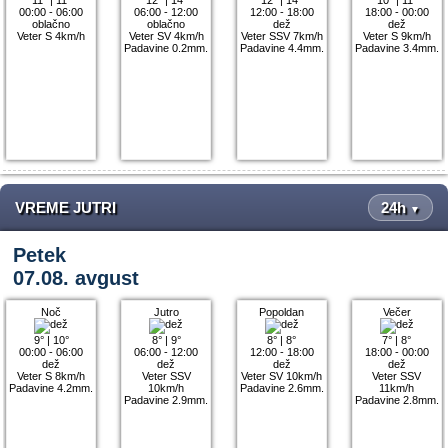
00:00 - 06:00
06:00 - 12:00
12:00 - 18:00
18:00 - 00:00
oblačno
oblačno
dež
dež
Veter S 4km/h
Veter SV 4km/h
Veter SSV 7km/h
Veter S 9km/h
Padavine 0.2mm.
Padavine 4.4mm.
Padavine 3.4mm.
VREME JUTRI
24h
▼
Petek
07.08. avgust
Noč
Jutro
Popoldan
Večer
9°
|
10°
8°
|
9°
8°
|
8°
7°
|
8°
00:00 - 06:00
06:00 - 12:00
12:00 - 18:00
18:00 - 00:00
dež
dež
dež
dež
Veter S 8km/h
Veter SSV
Veter SV 10km/h
Veter SSV
Padavine 4.2mm.
10km/h
Padavine 2.6mm.
11km/h
Padavine 2.9mm.
Padavine 2.8mm.