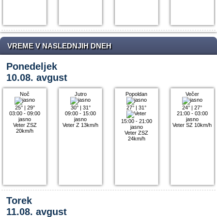
VREME V NASLEDNJIH DNEH
Ponedeljek
10.08. avgust
Noč
Jutro
Popoldan
Večer
25°
|
29°
30°
|
31°
27°
|
31°
24°
|
27°
03:00 - 09:00
09:00 - 15:00
21:00 - 03:00
jasno
jasno
jasno
15:00 - 21:00
Veter ZSZ
Veter Z 13km/h
Veter SZ 10km/h
jasno
20km/h
Veter ZSZ
24km/h
Torek
11.08. avgust