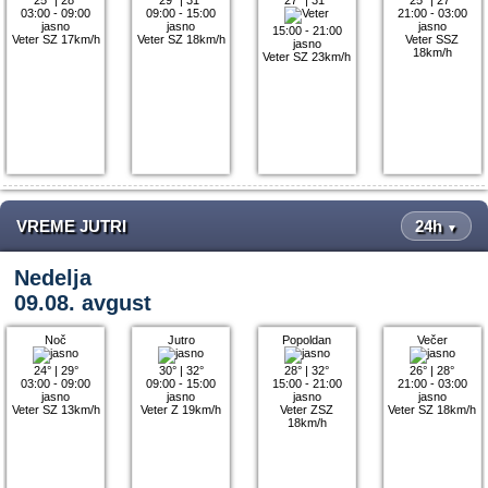
03:00 - 09:00
09:00 - 15:00
21:00 - 03:00
jasno
jasno
jasno
15:00 - 21:00
Veter SZ 17km/h
Veter SZ 18km/h
Veter SSZ
jasno
18km/h
Veter SZ 23km/h
VREME JUTRI
24h
▼
Nedelja
09.08. avgust
Noč
Jutro
Popoldan
Večer
24°
|
29°
30°
|
32°
28°
|
32°
26°
|
28°
03:00 - 09:00
09:00 - 15:00
15:00 - 21:00
21:00 - 03:00
jasno
jasno
jasno
jasno
Veter SZ 13km/h
Veter Z 19km/h
Veter ZSZ
Veter SZ 18km/h
18km/h