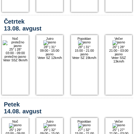
Četrtek
13.08. avgust
Noč
Jutro
Popoldan
Večer
28°
|
31°
28°
|
31°
26°
|
28°
25°
|
28°
09:00 - 15:00
15:00 - 21:00
21:00 - 03:00
03:00 - 09:00
jasno
jasno
jasno
pretežno jasno
Veter SZ 12km/h
Veter SZ 19km/h
Veter SSZ
Veter SSZ 8km/h
13km/h
Petek
14.08. avgust
Noč
Jutro
Popoldan
Večer
25°
|
29°
29°
|
32°
27°
|
32°
25°
|
27°
03:00 - 09:00
09:00 - 15:00
15:00 - 21:00
21:00 - 03:00