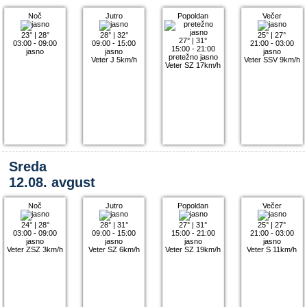
Noč
Jutro
Popoldan
Večer
23°
|
28°
28°
|
32°
25°
|
27°
27°
|
31°
03:00 - 09:00
09:00 - 15:00
21:00 - 03:00
15:00 - 21:00
jasno
jasno
jasno
pretežno jasno
Veter J 5km/h
Veter SSV 9km/h
Veter SZ 17km/h
Sreda
12.08. avgust
Noč
Jutro
Popoldan
Večer
24°
|
28°
28°
|
31°
27°
|
31°
25°
|
27°
03:00 - 09:00
09:00 - 15:00
15:00 - 21:00
21:00 - 03:00
jasno
jasno
jasno
jasno
Veter ZSZ 3km/h
Veter SZ 6km/h
Veter SZ 19km/h
Veter S 11km/h