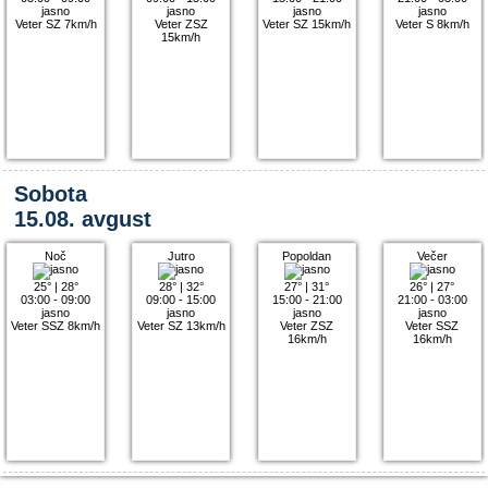
jasno
jasno
jasno
jasno
Veter SZ 7km/h
Veter ZSZ
Veter SZ 15km/h
Veter S 8km/h
15km/h
Sobota
15.08. avgust
Noč
Jutro
Popoldan
Večer
25°
|
28°
28°
|
32°
27°
|
31°
26°
|
27°
03:00 - 09:00
09:00 - 15:00
15:00 - 21:00
21:00 - 03:00
jasno
jasno
jasno
jasno
Veter SSZ 8km/h
Veter SZ 13km/h
Veter ZSZ
Veter SSZ
16km/h
16km/h