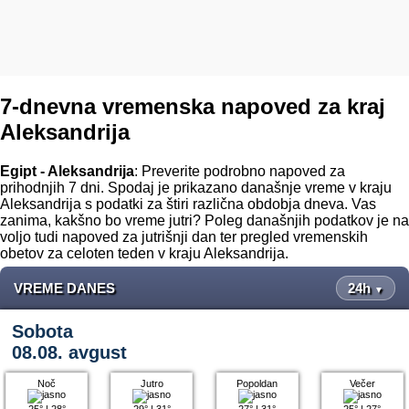
7-dnevna vremenska napoved za kraj
Aleksandrija
Egipt - Aleksandrija
: Preverite podrobno napoved za
prihodnjih 7 dni. Spodaj je prikazano današnje vreme v kraju
Aleksandrija s podatki za štiri različna obdobja dneva. Vas
zanima, kakšno bo vreme jutri? Poleg današnjih podatkov je na
voljo tudi napoved za jutrišnji dan ter pregled vremenskih
obetov za celoten teden v kraju Aleksandrija.
VREME DANES
24h
▼
Sobota
08.08. avgust
Noč
Jutro
Popoldan
Večer
25°
|
28°
29°
|
31°
27°
|
31°
25°
|
27°