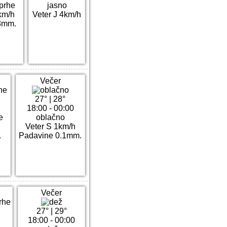
 prhe
jasno
km/h
Veter J 4km/h
8mm.
Večer
27°
|
28°
18:00 - 00:00
e
oblačno
Veter S 1km/h
.
Padavine 0.1mm.
Večer
27°
|
29°
18:00 - 00:00