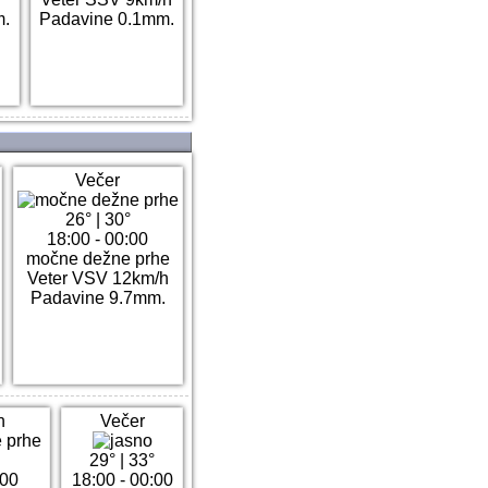
m.
Padavine 0.1mm.
Večer
26°
|
30°
18:00 - 00:00
močne dežne prhe
Veter VSV 12km/h
Padavine 9.7mm.
n
Večer
°
29°
|
33°
:00
18:00 - 00:00