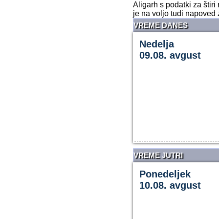
Aligarh s podatki za šti
je na voljo tudi napoved 
VREME DANES
Nedelja
09.08. avgust
VREME JUTRI
Ponedeljek
10.08. avgust