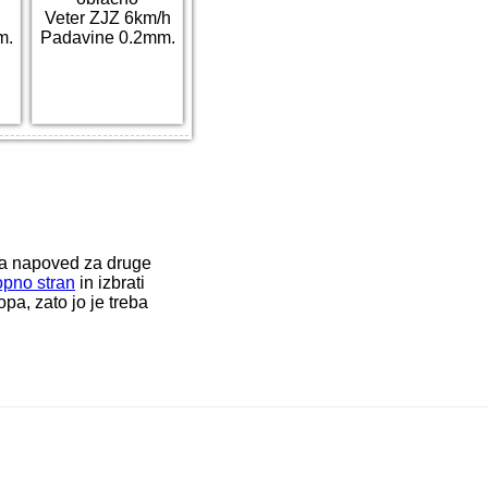
Veter ZJZ 6km/h
m.
Padavine 0.2mm.
ka napoved za druge
opno stran
in izbrati
a, zato jo je treba