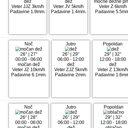
dež
dež
močne dežne pr
Veter JJZ 3km/h
Veter JV 5km/h
Veter Z 6km/h
Padavine 1.9mm.
Padavine 1.4mm.
Padavine 5.5m
Noč
Jutro
Popoldan
26°
|
27°
26°
|
29°
29°
|
32°
00:00 - 06:00
06:00 - 12:00
12:00 - 18:00
močan dež
dež
dež
Veter JZ 10km/h
Veter ZJZ 5km/h
Veter Z 13km/
Padavine 6.1mm.
Padavine 2mm.
Padavine 1.6m
Noč
Jutro
Popoldan
26°
|
28°
26°
|
29°
29°
|
32°
00:00 - 06:00
06:00 - 12:00
12:00 - 18:00
močan dež
dež
oblačno