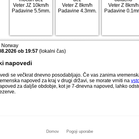
Veter JZ 10km/h
Veter Z 8km/h
Veter Z 8km/h
Padavine 5.5mm.
Padavine 4.3mm.
Padavine 0.1m
T Norway
08.2026 ob 19:57
(lokalni čas)
ki napovedi
vedi se večkrat dnevno posodabljajo. Če vas zanima vremens
 vremenska napoved za kraj v drugi državi, se morate vrniti na
vst
apoved za daljše obdobje, kot je 7-dnevna napoved, lahko odstop
ezerve.
Domov
Pogoji uporabe