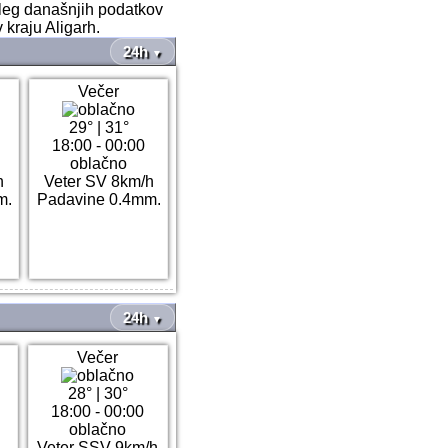
oleg današnjih podatkov
 kraju Aligarh.
24h
▼
Večer
29°
|
31°
18:00 - 00:00
oblačno
h
Veter SV 8km/h
m.
Padavine 0.4mm.
24h
▼
Večer
28°
|
30°
18:00 - 00:00
oblačno
h
Veter SSV 9km/h