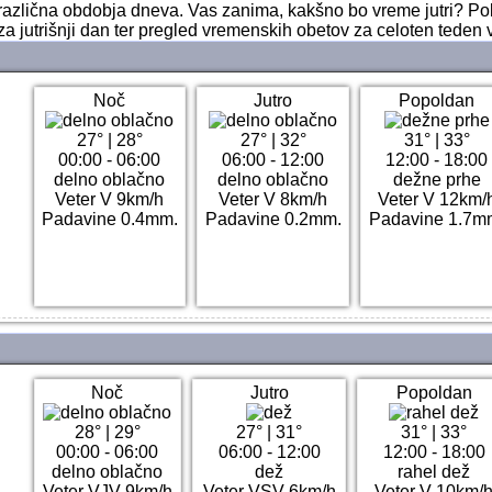
ri različna obdobja dneva. Vas zanima, kakšno bo vreme jutri? P
za jutrišnji dan ter pregled vremenskih obetov za celoten teden v
Noč
Jutro
Popoldan
27°
|
28°
27°
|
32°
31°
|
33°
00:00 - 06:00
06:00 - 12:00
12:00 - 18:00
delno oblačno
delno oblačno
dežne prhe
Veter V 9km/h
Veter V 8km/h
Veter V 12km/
Padavine 0.4mm.
Padavine 0.2mm.
Padavine 1.7m
Noč
Jutro
Popoldan
28°
|
29°
27°
|
31°
31°
|
33°
00:00 - 06:00
06:00 - 12:00
12:00 - 18:00
delno oblačno
dež
rahel dež
Veter VJV 9km/h
Veter VSV 6km/h
Veter V 10km/