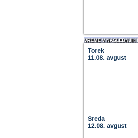
VREME V NASLEDNJIH
Torek
11.08. avgust
Sreda
12.08. avgust