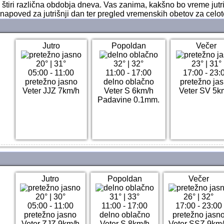
a štiri različna obdobja dneva. Vas zanima, kakšno bo vreme jut
 napoved za jutrišnji dan ter pregled vremenskih obetov za celot
Jutro
Popoldan
Večer
20°
|
31°
32°
|
32°
23°
|
31°
05:00 - 11:00
11:00 - 17:00
17:00 - 23:
pretežno jasno
delno oblačno
pretežno ja
Veter JJZ 7km/h
Veter S 6km/h
Veter SV 5k
Padavine 0.1mm.
Jutro
Popoldan
Večer
20°
|
30°
31°
|
33°
26°
|
32°
05:00 - 11:00
11:00 - 17:00
17:00 - 23:00
pretežno jasno
delno oblačno
pretežno jasn
Veter ZJZ 9km/h
Veter S 8km/h
Veter SSZ 9km