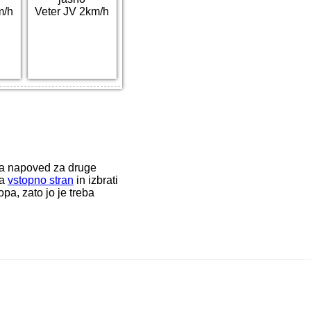
m/h
Veter JV 2km/h
ka napoved za druge
na
vstopno stran
in izbrati
a, zato jo je treba