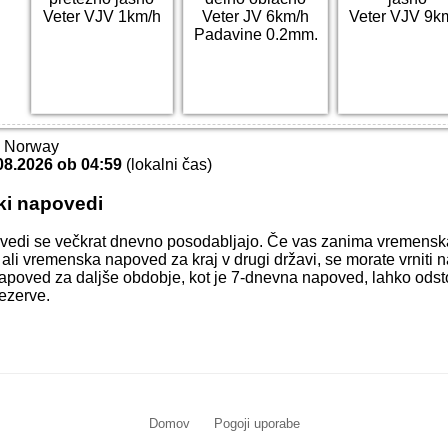
Veter VJV 1km/h
Veter JV 6km/h
Veter VJV 9k
Padavine 0.2mm.
T Norway
08.2026 ob 04:59
(lokalni čas)
ki napovedi
vedi se večkrat dnevno posodabljajo. Če vas zanima vremens
 ali vremenska napoved za kraj v drugi državi, se morate vrniti 
apoved za daljše obdobje, kot je 7-dnevna napoved, lahko odstop
ezerve.
Domov
Pogoji uporabe