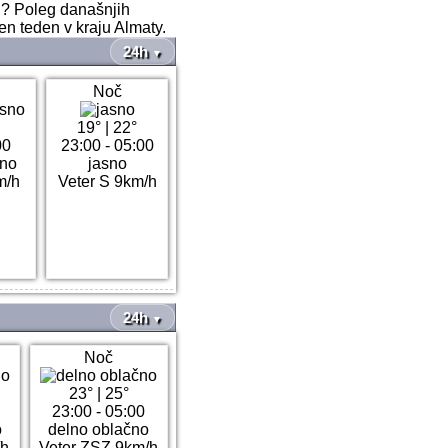
ri? Poleg današnjih
en teden v kraju Almaty.
24h
▼
Noč
19°
|
22°
00
23:00 - 05:00
sno
jasno
m/h
Veter S 9km/h
24h
▼
Noč
23°
|
25°
23:00 - 05:00
o
delno oblačno
/h
Veter ZSZ 9km/h