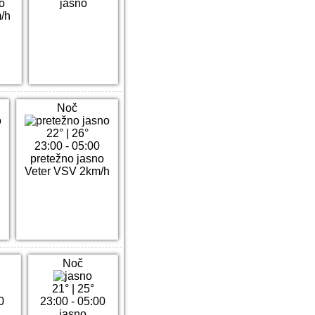
o
jasno
/h
Noč
22°
|
26°
23:00 - 05:00
pretežno jasno
Veter VSV 2km/h
Noč
21°
|
25°
0
23:00 - 05:00
jasno