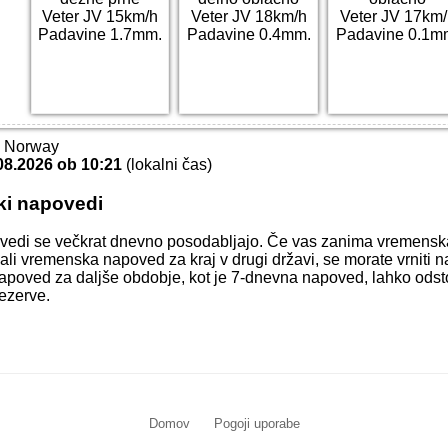
Veter JV 15km/h
Veter JV 18km/h
Veter JV 17km/
Padavine 1.7mm.
Padavine 0.4mm.
Padavine 0.1m
T Norway
08.2026 ob 10:21
(lokalni čas)
ki napovedi
vedi se večkrat dnevno posodabljajo. Če vas zanima vremens
 ali vremenska napoved za kraj v drugi državi, se morate vrniti 
apoved za daljše obdobje, kot je 7-dnevna napoved, lahko odstop
ezerve.
Domov
Pogoji uporabe