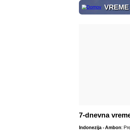
VREME
7-dnevna vrem
Indonezija - Ambon
: Pr