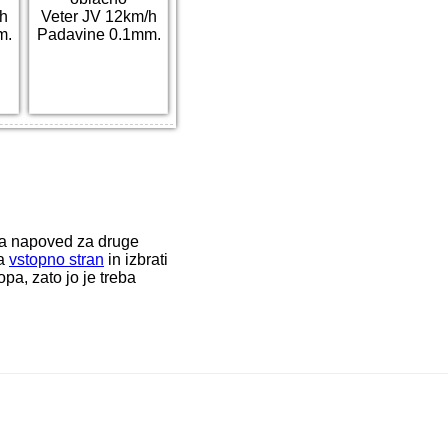
h
Veter JV 12km/h
m.
Padavine 0.1mm.
ka napoved za druge
na
vstopno stran
in izbrati
a, zato jo je treba