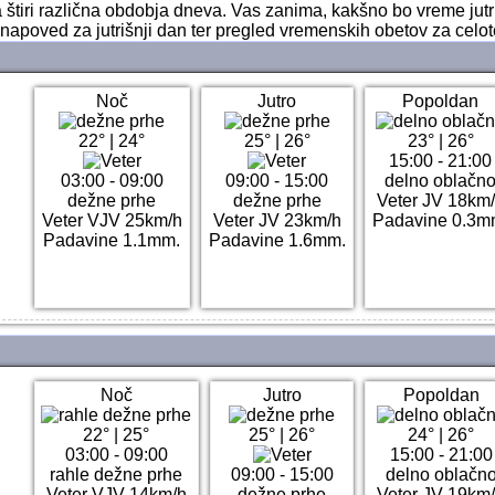
 štiri različna obdobja dneva. Vas zanima, kakšno bo vreme jut
i napoved za jutrišnji dan ter pregled vremenskih obetov za celo
Noč
Jutro
Popoldan
22°
|
24°
25°
|
26°
23°
|
26°
15:00 - 21:00
03:00 - 09:00
09:00 - 15:00
delno oblačn
dežne prhe
dežne prhe
Veter JV 18km
Veter VJV 25km/h
Veter JV 23km/h
Padavine 0.3m
Padavine 1.1mm.
Padavine 1.6mm.
Noč
Jutro
Popoldan
22°
|
25°
25°
|
26°
24°
|
26°
03:00 - 09:00
15:00 - 21:00
rahle dežne prhe
09:00 - 15:00
delno oblačn
Veter VJV 14km/h
dežne prhe
Veter JV 19km