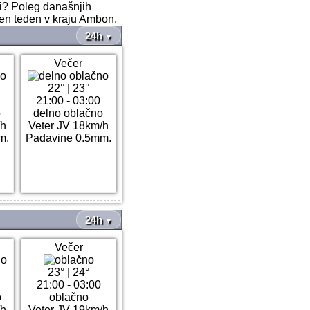
ri? Poleg današnjih
ten teden v kraju Ambon.
24h
▼
Večer
22°
|
23°
21:00 - 03:00
o
delno oblačno
/h
Veter JV 18km/h
m.
Padavine 0.5mm.
24h
▼
Večer
23°
|
24°
21:00 - 03:00
o
oblačno
/h
Veter JV 19km/h