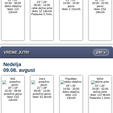
23°
|
28°
02:00 - 08:00
14:00 - 20:00
20:00 - 02:00
08:00 - 14:00
delno oblačno
jasno
jasno
rahle dežne prhe
Veter JJZ
Veter Z 21km/h
Veter ZSZ
Veter JZ 14km/h
12km/h
18km/h
Padavine 0.7mm.
VREME JUTRI
24h
▼
Nedelja
09.08. avgust
Noč
Jutro
Popoldan
Večer
28°
|
30°
22°
|
26°
16°
|
18°
21°
|
28°
14:00 - 20:00
20:00 - 02:00
02:00 - 08:00
08:00 - 14:00
delno oblačno
dežne prhe
pretežno jasno
pretežno jasno
Veter JJZ
Veter JJZ 9km/h
Veter ZSZ
Veter SZ 6km/h
13km/h
Padavine 1.2mm.
12km/h