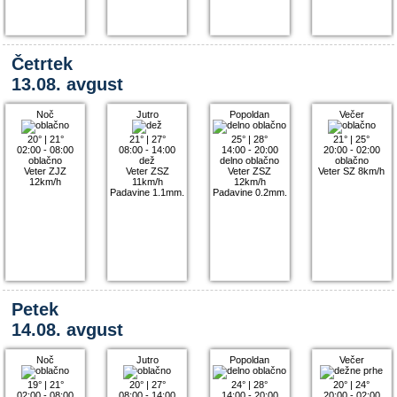
Četrtek
13.08. avgust
Noč
Jutro
Popoldan
Večer
20°
|
21°
21°
|
27°
25°
|
28°
21°
|
25°
02:00 - 08:00
08:00 - 14:00
14:00 - 20:00
20:00 - 02:00
oblačno
dež
delno oblačno
oblačno
Veter ZJZ
Veter ZSZ
Veter ZSZ
Veter SZ 8km/h
12km/h
11km/h
12km/h
Padavine 1.1mm.
Padavine 0.2mm.
Petek
14.08. avgust
Noč
Jutro
Popoldan
Večer
19°
|
21°
20°
|
27°
24°
|
28°
20°
|
24°
02:00 - 08:00
08:00 - 14:00
14:00 - 20:00
20:00 - 02:00