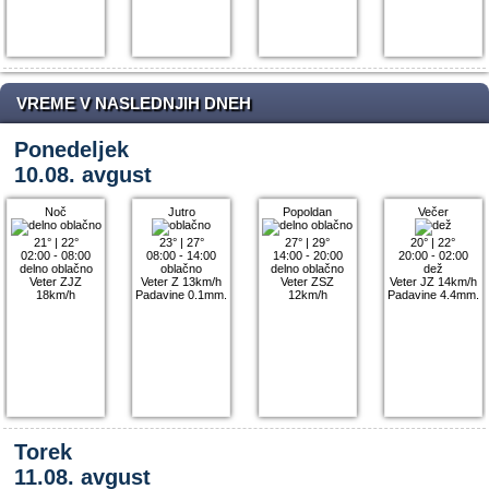
VREME V NASLEDNJIH DNEH
Ponedeljek
10.08. avgust
Noč
Jutro
Popoldan
Večer
21°
|
22°
23°
|
27°
27°
|
29°
20°
|
22°
02:00 - 08:00
08:00 - 14:00
14:00 - 20:00
20:00 - 02:00
delno oblačno
oblačno
delno oblačno
dež
Veter ZJZ
Veter Z 13km/h
Veter ZSZ
Veter JZ 14km/h
18km/h
Padavine 0.1mm.
12km/h
Padavine 4.4mm.
Torek
11.08. avgust