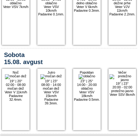
oblačno
oblačno
delno oblačno
dežne prhe
Veter VSV 7km/h
Veter VSV
Veter V 6km/h
Veter VJV
10km/h
Padavine 0.3mm.
11km/h
Padavine 0.1mm.
Padavine 2.2mm.
Sobota
15.08. avgust
Noč
Jutro
Popoldan
Večer
19°
|
20°
19°
|
23°
23°
|
25°
19°
|
23°
02:00 - 08:00
08:00 - 14:00
14:00 - 20:00
20:00 - 02:00
močan dež
močan dež
oblačno
pretežno jasno
Veter V 11km/h
Veter VSV
Veter VSV
Veter SSV 8km/h
Padavine
15km/h
18km/h
32.4mm.
Padavine
Padavine 0.5mm.
39.3mm.