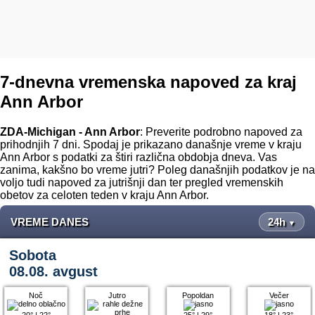
7-dnevna vremenska napoved za kraj
Ann Arbor
ZDA-Michigan - Ann Arbor
: Preverite podrobno napoved za
prihodnjih 7 dni. Spodaj je prikazano današnje vreme v kraju
Ann Arbor s podatki za štiri različna obdobja dneva. Vas
zanima, kakšno bo vreme jutri? Poleg današnjih podatkov je na
voljo tudi napoved za jutrišnji dan ter pregled vremenskih
obetov za celoten teden v kraju Ann Arbor.
VREME DANES
24h
▼
Sobota
08.08. avgust
Noč
Jutro
Popoldan
Večer
20°
|
22°
25°
|
29°
18°
|
23°