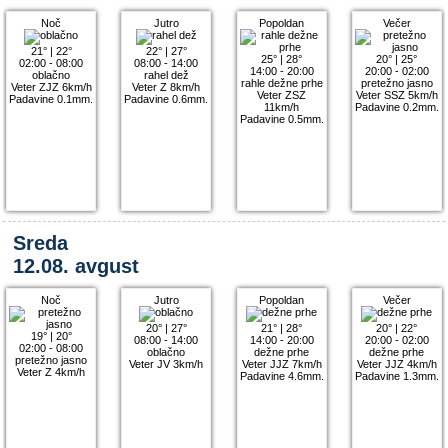
Noč
Jutro
Popoldan
Večer
21°
|
22°
22°
|
27°
25°
|
28°
20°
|
25°
02:00 - 08:00
08:00 - 14:00
14:00 - 20:00
20:00 - 02:00
oblačno
rahel dež
rahle dežne prhe
pretežno jasno
Veter ZJZ 6km/h
Veter Z 8km/h
Veter ZSZ
Veter SSZ 5km/h
Padavine 0.1mm.
Padavine 0.6mm.
11km/h
Padavine 0.2mm.
Padavine 0.5mm.
Sreda
12.08. avgust
Noč
Jutro
Popoldan
Večer
20°
|
27°
21°
|
28°
20°
|
22°
19°
|
20°
08:00 - 14:00
14:00 - 20:00
20:00 - 02:00
02:00 - 08:00
oblačno
dežne prhe
dežne prhe
pretežno jasno
Veter JV 3km/h
Veter JJZ 7km/h
Veter JJZ 4km/h
Veter Z 4km/h
Padavine 4.6mm.
Padavine 1.3mm.