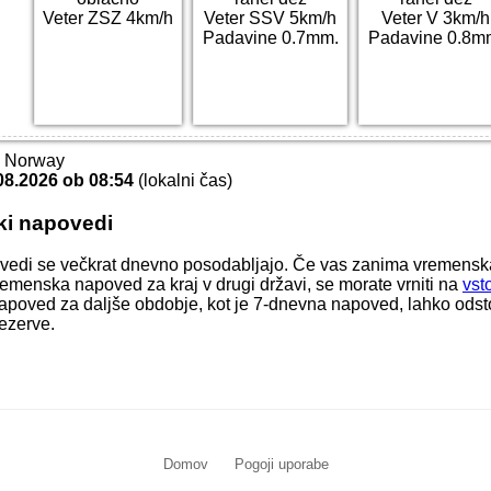
Veter ZSZ 4km/h
Veter SSV 5km/h
Veter V 3km/h
Padavine 0.7mm.
Padavine 0.8m
T Norway
08.2026 ob 08:54
(lokalni čas)
ki napovedi
vedi se večkrat dnevno posodabljajo. Če vas zanima vremens
 vremenska napoved za kraj v drugi državi, se morate vrniti na
vst
apoved za daljše obdobje, kot je 7-dnevna napoved, lahko odstop
ezerve.
Domov
Pogoji uporabe