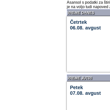
Asansol s podatki za šti
je na voljo tudi napoved 
VREME DANES
Četrtek
06.08. avgust
VREME JUTRI
Petek
07.08. avgust