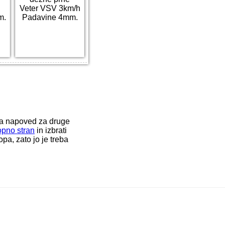
Veter VSV 3km/h
m.
Padavine 4mm.
ka napoved za druge
opno stran
in izbrati
a, zato jo je treba