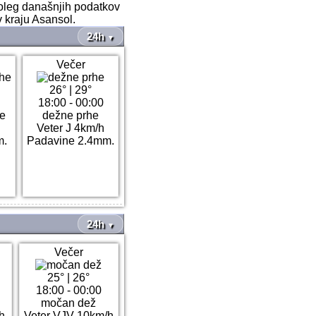
Poleg današnjih podatkov
v kraju Asansol.
24h
▼
Večer
26°
|
29°
18:00 - 00:00
he
dežne prhe
h
Veter J 4km/h
m.
Padavine 2.4mm.
24h
▼
Večer
25°
|
26°
18:00 - 00:00
močan dež
h
Veter VJV 10km/h