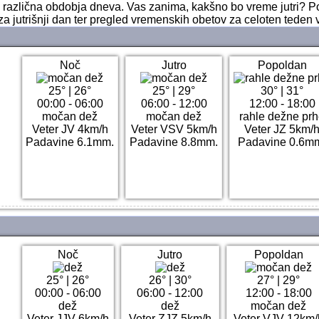
ri različna obdobja dneva. Vas zanima, kakšno bo vreme jutri? 
za jutrišnji dan ter pregled vremenskih obetov za celoten teden 
Noč
Jutro
Popoldan
25°
|
26°
25°
|
29°
30°
|
31°
00:00 - 06:00
06:00 - 12:00
12:00 - 18:00
močan dež
močan dež
rahle dežne pr
Veter JV 4km/h
Veter VSV 5km/h
Veter JZ 5km/
Padavine 6.1mm.
Padavine 8.8mm.
Padavine 0.6m
Noč
Jutro
Popoldan
25°
|
26°
26°
|
30°
27°
|
29°
00:00 - 06:00
06:00 - 12:00
12:00 - 18:00
dež
dež
močan dež
Veter JJV 6km/h
Veter ZJZ 5km/h
Veter VJV 12km/