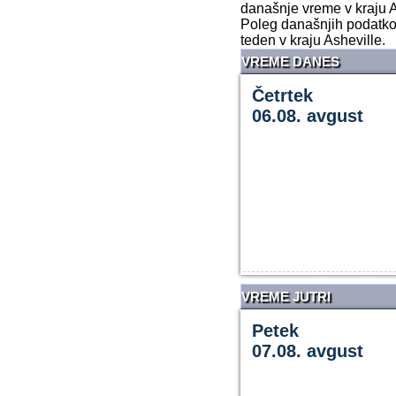
današnje vreme v kraju A
Poleg današnjih podatkov
teden v kraju Asheville.
VREME DANES
Četrtek
06.08. avgust
VREME JUTRI
Petek
07.08. avgust