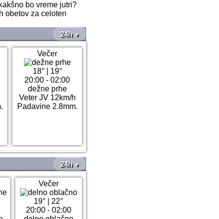
 kakšno bo vreme jutri?
ih obetov za celoten
24h
▼
Večer
18°
|
19°
20:00 - 02:00
dežne prhe
Veter JV 12km/h
.
Padavine 2.8mm.
24h
▼
Večer
19°
|
22°
20:00 - 02:00
e
delno oblačno