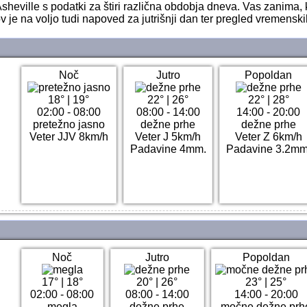
sheville s podatki za štiri različna obdobja dneva. Vas zanima,
 je na voljo tudi napoved za jutrišnji dan ter pregled vremensk
Noč
Jutro
Popoldan
18°
|
19°
22°
|
26°
22°
|
28°
02:00 - 08:00
08:00 - 14:00
14:00 - 20:00
pretežno jasno
dežne prhe
dežne prhe
Veter JJV 8km/h
Veter J 5km/h
Veter Z 6km/h
Padavine 4mm.
Padavine 3.2mm
Noč
Jutro
Popoldan
17°
|
18°
20°
|
26°
23°
|
25°
02:00 - 08:00
08:00 - 14:00
14:00 - 20:00
megla
dežne prhe
močne dežne prh