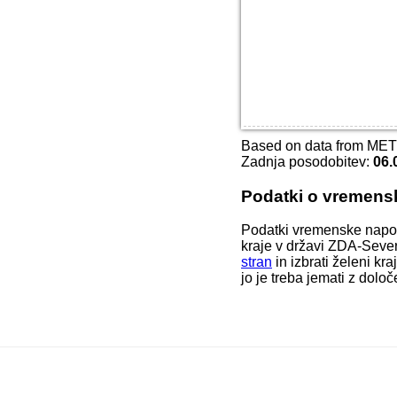
Based on data from ME
Zadnja posodobitev:
06.
Podatki o vremens
Podatki vremenske napo
kraje v državi ZDA-Sever
stran
in izbrati želeni k
jo je treba jemati z dolo