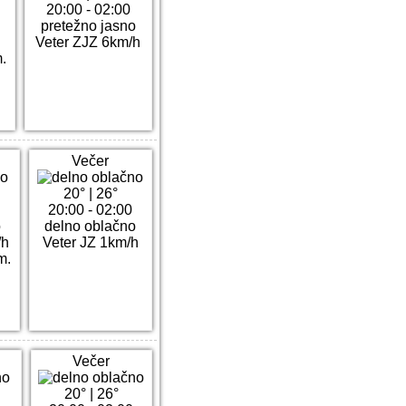
20:00 - 02:00
pretežno jasno
h
Veter ZJZ 6km/h
.
Večer
20°
|
26°
20:00 - 02:00
o
delno oblačno
/h
Veter JZ 1km/h
m.
Večer
20°
|
26°