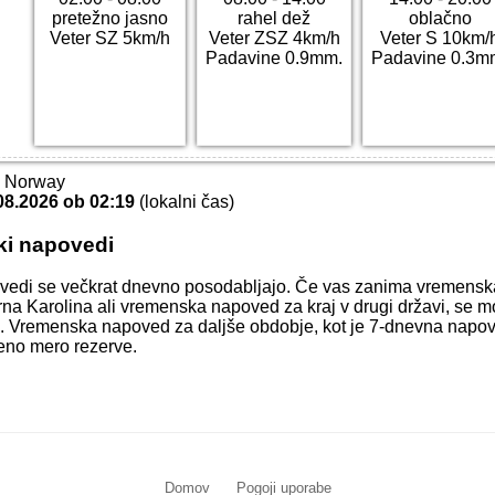
pretežno jasno
rahel dež
oblačno
Veter SZ 5km/h
Veter ZSZ 4km/h
Veter S 10km/
Padavine 0.9mm.
Padavine 0.3m
T Norway
08.2026 ob 02:19
(lokalni čas)
ki napovedi
vedi se večkrat dnevno posodabljajo. Če vas zanima vremens
na Karolina ali vremenska napoved za kraj v drugi državi, se mo
raj. Vremenska napoved za daljše obdobje, kot je 7-dnevna napov
čeno mero rezerve.
Domov
Pogoji uporabe