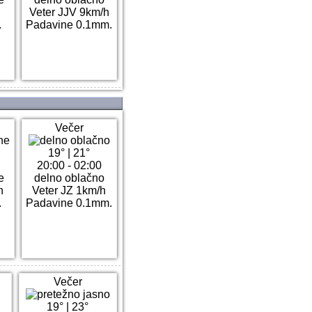
h
Veter JJV 9km/h
.
Padavine 0.1mm.
Večer
19°
|
21°
20:00 - 02:00
e
delno oblačno
h
Veter JZ 1km/h
.
Padavine 0.1mm.
Večer
19°
|
23°