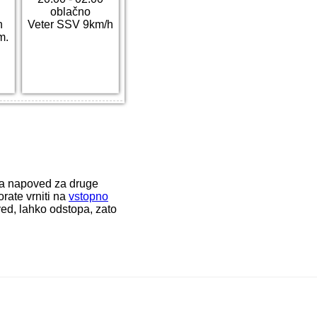
oblačno
h
Veter SSV 9km/h
m.
ka napoved za druge
rate vrniti na
vstopno
ed, lahko odstopa, zato