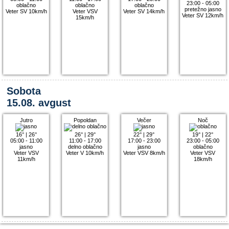
23:00 - 05:00
oblačno
oblačno
oblačno
pretežno jasno
Veter SV 10km/h
Veter VSV
Veter SV 14km/h
Veter SV 12km/h
15km/h
Sobota
15.08. avgust
Jutro
Popoldan
Večer
Noč
16°
|
26°
26°
|
29°
22°
|
29°
19°
|
22°
05:00 - 11:00
11:00 - 17:00
17:00 - 23:00
23:00 - 05:00
jasno
delno oblačno
jasno
oblačno
Veter VSV
Veter V 10km/h
Veter VSV 8km/h
Veter VSV
11km/h
18km/h