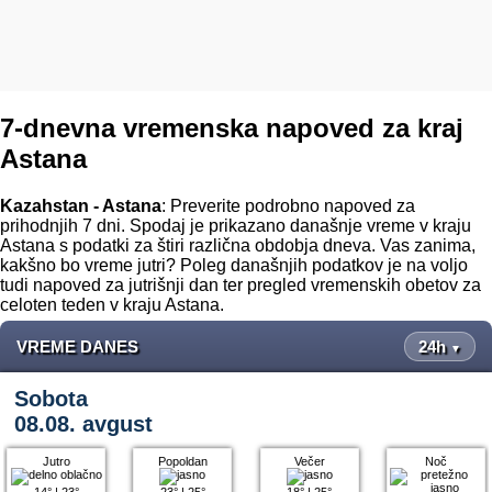
7-dnevna vremenska napoved za kraj
Astana
Kazahstan - Astana
: Preverite podrobno napoved za
prihodnjih 7 dni. Spodaj je prikazano današnje vreme v kraju
Astana s podatki za štiri različna obdobja dneva. Vas zanima,
kakšno bo vreme jutri? Poleg današnjih podatkov je na voljo
tudi napoved za jutrišnji dan ter pregled vremenskih obetov za
celoten teden v kraju Astana.
VREME DANES
24h
▼
Sobota
08.08. avgust
Jutro
Popoldan
Večer
Noč
14°
|
23°
23°
|
25°
18°
|
25°