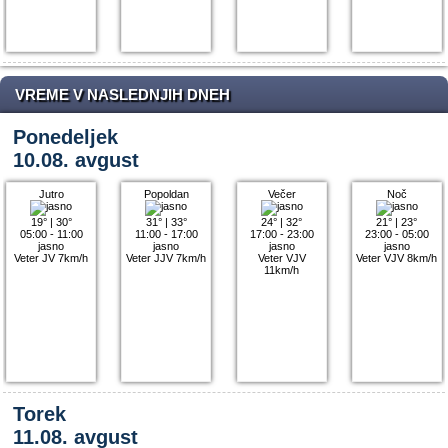
VREME V NASLEDNJIH DNEH
Ponedeljek
10.08. avgust
Jutro
Popoldan
Večer
Noč
19°
|
30°
31°
|
33°
24°
|
32°
21°
|
23°
05:00 - 11:00
11:00 - 17:00
17:00 - 23:00
23:00 - 05:00
jasno
jasno
jasno
jasno
Veter JV 7km/h
Veter JJV 7km/h
Veter VJV
Veter VJV 8km/h
11km/h
Torek
11.08. avgust