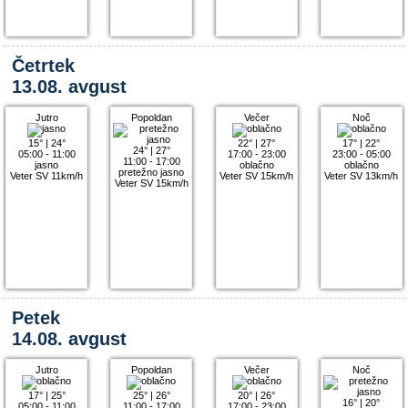
Četrtek
13.08. avgust
Jutro
Popoldan
Večer
Noč
15°
|
24°
22°
|
27°
17°
|
22°
24°
|
27°
05:00 - 11:00
17:00 - 23:00
23:00 - 05:00
11:00 - 17:00
jasno
oblačno
oblačno
pretežno jasno
Veter SV 11km/h
Veter SV 15km/h
Veter SV 13km/h
Veter SV 15km/h
Petek
14.08. avgust
Jutro
Popoldan
Večer
Noč
17°
|
25°
25°
|
26°
20°
|
26°
16°
|
20°
05:00 - 11:00
11:00 - 17:00
17:00 - 23:00