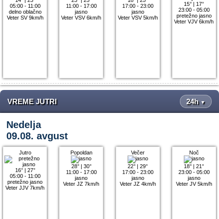
15°
|
17°
05:00 - 11:00
11:00 - 17:00
17:00 - 23:00
23:00 - 05:00
delno oblačno
jasno
jasno
pretežno jasno
Veter SV 9km/h
Veter VSV 6km/h
Veter VSV 5km/h
Veter VJV 6km/h
VREME JUTRI
24h
▼
Nedelja
09.08. avgust
Jutro
Popoldan
Večer
Noč
28°
|
30°
22°
|
29°
18°
|
21°
16°
|
27°
11:00 - 17:00
17:00 - 23:00
23:00 - 05:00
05:00 - 11:00
jasno
jasno
jasno
pretežno jasno
Veter JZ 7km/h
Veter JZ 4km/h
Veter JV 5km/h
Veter JJV 7km/h