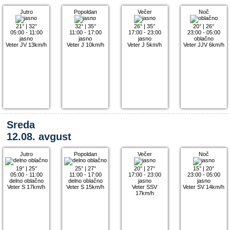
Jutro
Popoldan
Večer
Noč
21°
|
32°
32°
|
35°
26°
|
35°
20°
|
26°
05:00 - 11:00
11:00 - 17:00
17:00 - 23:00
23:00 - 05:00
jasno
jasno
jasno
oblačno
Veter JV 13km/h
Veter J 10km/h
Veter J 5km/h
Veter JJV 6km/h
Sreda
12.08. avgust
Jutro
Popoldan
Večer
Noč
19°
|
25°
25°
|
27°
20°
|
27°
15°
|
20°
05:00 - 11:00
11:00 - 17:00
17:00 - 23:00
23:00 - 05:00
delno oblačno
delno oblačno
jasno
jasno
Veter S 17km/h
Veter S 15km/h
Veter SSV
Veter SV 14km/h
17km/h