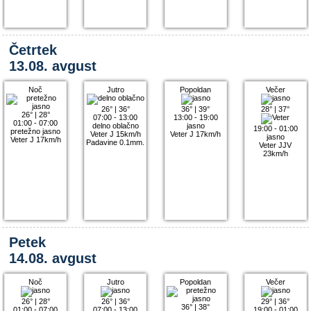
Četrtek
13.08. avgust
Noč
Jutro
Popoldan
Večer
26°
|
36°
36°
|
39°
28°
|
37°
26°
|
28°
07:00 - 13:00
13:00 - 19:00
01:00 - 07:00
delno oblačno
jasno
19:00 - 01:00
pretežno jasno
Veter J 15km/h
Veter J 17km/h
jasno
Veter J 17km/h
Padavine 0.1mm.
Veter JJV
23km/h
Petek
14.08. avgust
Noč
Jutro
Popoldan
Večer
26°
|
28°
26°
|
36°
29°
|
36°
36°
|
38°
01:00 - 07:00
07:00 - 13:00
19:00 - 01:00