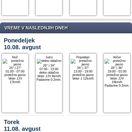
VREME V NASLEDNJIH DNEH
Ponedeljek
10.08. avgust
Noč
Jutro
Popoldan
Večer
26°
|
34°
25°
|
27°
34°
|
37°
28°
|
36°
07:00 - 13:00
01:00 - 07:00
13:00 - 19:00
19:00 - 01:00
delno oblačno
pretežno jasno
pretežno jasno
pretežno jasno
Veter JJV 6km/h
Veter JJV
Veter J 12km/h
Veter JJV
Padavine 0.2mm.
17km/h
19km/h
Padavine 0.2mm.
Torek
11.08. avgust