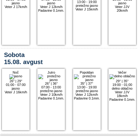
13:00 - 19:00
jasno
jasno
jasno
pretežno jasno
Veter J 17km/h
Veter J 12km/h
Veter JJV
Veter J 15km/h
Padavine 0.1mm.
20km/h
Sobota
15.08. avgust
Noč
Jutro
Popoldan
Večer
26°
|
29°
29°
|
35°
26°
|
36°
35°
|
37°
01:00 - 07:00
19:00 - 01:00
07:00 - 13:00
13:00 - 19:00
jasno
delno oblačno
pretežno jasno
pretežno jasno
Veter J 16km/h
Veter JJV
Veter J 10km/h
Veter J 12km/h
18km/h
Padavine 0.1mm.
Padavine 0.1mm.
Padavine 0.1mm.