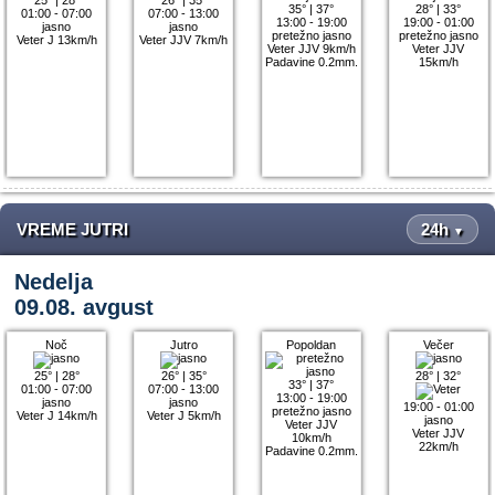
35°
|
37°
28°
|
33°
01:00 - 07:00
07:00 - 13:00
13:00 - 19:00
19:00 - 01:00
jasno
jasno
pretežno jasno
pretežno jasno
Veter J 13km/h
Veter JJV 7km/h
Veter JJV 9km/h
Veter JJV
Padavine 0.2mm.
15km/h
VREME JUTRI
24h
▼
Nedelja
09.08. avgust
Noč
Jutro
Popoldan
Večer
25°
|
28°
26°
|
35°
28°
|
32°
33°
|
37°
01:00 - 07:00
07:00 - 13:00
13:00 - 19:00
jasno
jasno
19:00 - 01:00
pretežno jasno
Veter J 14km/h
Veter J 5km/h
jasno
Veter JJV
Veter JJV
10km/h
22km/h
Padavine 0.2mm.