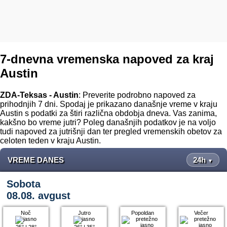
7-dnevna vremenska napoved za kraj
Austin
ZDA-Teksas - Austin
: Preverite podrobno napoved za
prihodnjih 7 dni. Spodaj je prikazano današnje vreme v kraju
Austin s podatki za štiri različna obdobja dneva. Vas zanima,
kakšno bo vreme jutri? Poleg današnjih podatkov je na voljo
tudi napoved za jutrišnji dan ter pregled vremenskih obetov za
celoten teden v kraju Austin.
VREME DANES
24h
▼
Sobota
08.08. avgust
Noč
Jutro
Popoldan
Večer
25°
|
28°
26°
|
35°