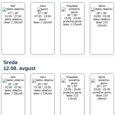
Noč
Jutro
Popoldan
Večer
27°
|
28°
27°
|
36°
28°
|
36°
36°
|
38°
01:00 - 07:00
07:00 - 13:00
19:00 - 01:00
13:00 - 19:00
delno oblačno
jasno
delno oblačno
pretežno jasno
Veter J 15km/h
Veter J 11km/h
Veter JJV
Veter J 17km/h
21km/h
Sreda
12.08. avgust
Noč
Jutro
Popoldan
Večer
26°
|
28°
26°
|
35°
35°
|
39°
28°
|
37°
01:00 - 07:00
07:00 - 13:00
13:00 - 19:00
19:00 - 01:00
delno oblačno
delno oblačno
pretežno jasno
pretežno jasno
Veter J 15km/h
Veter J 13km/h
Veter JJZ
Veter JJV
17km/h
19km/h