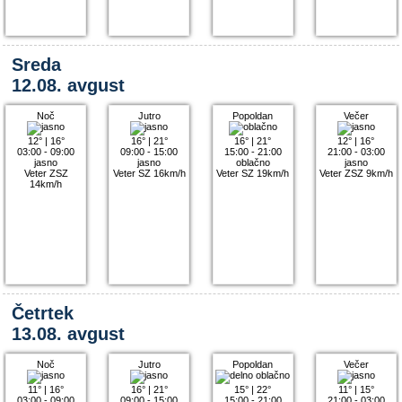
Sreda
12.08. avgust
Noč
Jutro
Popoldan
Večer
12°
|
16°
16°
|
21°
16°
|
21°
12°
|
16°
03:00 - 09:00
09:00 - 15:00
15:00 - 21:00
21:00 - 03:00
jasno
jasno
oblačno
jasno
Veter ZSZ
Veter SZ 16km/h
Veter SZ 19km/h
Veter ZSZ 9km/h
14km/h
Četrtek
13.08. avgust
Noč
Jutro
Popoldan
Večer
11°
|
16°
16°
|
21°
15°
|
22°
11°
|
15°
03:00 - 09:00
09:00 - 15:00
15:00 - 21:00
21:00 - 03:00