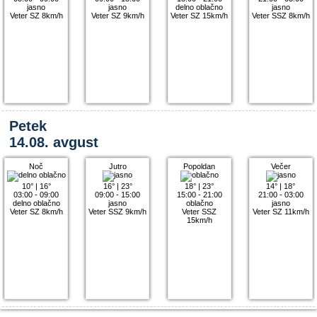
jasno
jasno
delno oblačno
jasno
Veter SZ 8km/h
Veter SZ 9km/h
Veter SZ 15km/h
Veter SSZ 8km/h
Petek
14.08. avgust
Noč
Jutro
Popoldan
Večer
10°
|
16°
16°
|
23°
18°
|
23°
14°
|
18°
03:00 - 09:00
09:00 - 15:00
15:00 - 21:00
21:00 - 03:00
delno oblačno
jasno
oblačno
jasno
Veter SZ 8km/h
Veter SSZ 9km/h
Veter SSZ
Veter SZ 11km/h
15km/h