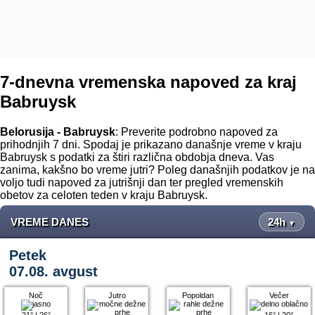
7-dnevna vremenska napoved za kraj
Babruysk
Belorusija - Babruysk
: Preverite podrobno napoved za
prihodnjih 7 dni. Spodaj je prikazano današnje vreme v kraju
Babruysk s podatki za štiri različna obdobja dneva. Vas
zanima, kakšno bo vreme jutri? Poleg današnjih podatkov je na
voljo tudi napoved za jutrišnji dan ter pregled vremenskih
obetov za celoten teden v kraju Babruysk.
VREME DANES
24h
▼
Petek
07.08. avgust
Noč
Jutro
Popoldan
Večer
21°
|
26°
16°
|
20°