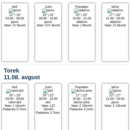
Noč
Jutro
Popoldan
Večer
12°
|
19°
19°
|
25°
20°
|
25°
17°
|
20°
03:00 - 09:00
09:00 - 15:00
15:00 - 21:00
21:00 - 03:00
jasno
jasno
oblačno
oblačno
Veter JV 5km/h
Veter VJV 4km/h
Veter J 8km/h
Veter JV 6km/h
Torek
11.08. avgust
Noč
Jutro
Popoldan
Večer
16°
|
19°
19°
|
22°
17°
|
23°
13°
|
17°
03:00 - 09:00
09:00 - 15:00
15:00 - 21:00
21:00 - 03:00
rahel dež
dež
dežne prhe
jasno
Veter J 11km/h
Veter JJZ
Veter Z 10km/h
Veter Z 12km/h
Padavine 0.7mm.
11km/h
Padavine 4.1mm.
Padavine 3.7mm.