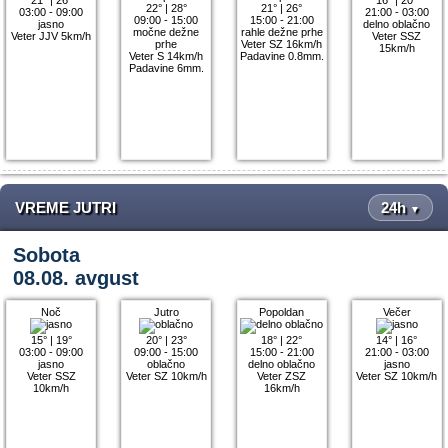
22°
|
28°
21°
|
26°
03:00 - 09:00
21:00 - 03:00
09:00 - 15:00
15:00 - 21:00
jasno
delno oblačno
močne dežne
rahle dežne prhe
Veter JJV 5km/h
Veter SSZ
prhe
Veter SZ 16km/h
15km/h
Veter S 14km/h
Padavine 0.8mm.
Padavine 6mm.
VREME JUTRI
24h
▼
Sobota
08.08. avgust
Noč
Jutro
Popoldan
Večer
15°
|
19°
20°
|
23°
18°
|
22°
14°
|
16°
03:00 - 09:00
09:00 - 15:00
15:00 - 21:00
21:00 - 03:00
jasno
oblačno
delno oblačno
jasno
Veter SSZ
Veter SZ 10km/h
Veter ZSZ
Veter SZ 10km/h
10km/h
16km/h