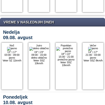
VREME V NASLEDNJIH DNEH
Nedelja
09.08. avgust
Noč
Jutro
Popoldan
Večer
13°
|
17°
19°
|
23°
14°
|
17°
18°
|
22°
03:00 - 09:00
09:00 - 15:00
21:00 - 03:00
15:00 - 21:00
jasno
delno oblačno
jasno
pretežno jasno
Veter SZ 11km/h
Veter SSZ
Veter SSZ 8km/h
Veter SSZ
10km/h
10km/h
Ponedeljek
10.08. avgust