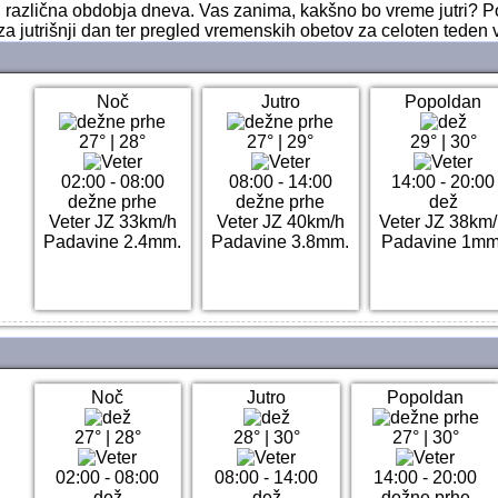
ri različna obdobja dneva. Vas zanima, kakšno bo vreme jutri? 
za jutrišnji dan ter pregled vremenskih obetov za celoten teden 
Noč
Jutro
Popoldan
27°
|
28°
27°
|
29°
29°
|
30°
02:00 - 08:00
08:00 - 14:00
14:00 - 20:00
dežne prhe
dežne prhe
dež
Veter JZ 33km/h
Veter JZ 40km/h
Veter JZ 38km
Padavine 2.4mm.
Padavine 3.8mm.
Padavine 1mm
Noč
Jutro
Popoldan
27°
|
28°
28°
|
30°
27°
|
30°
02:00 - 08:00
08:00 - 14:00
14:00 - 20:00
dež
dež
dežne prhe