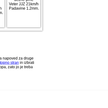
Veter JJZ 21km/h
h
Padavine 1.2mm.
m.
ka napoved za druge
topno stran
in izbrati
a, zato jo je treba