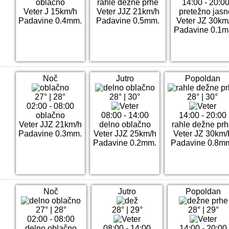
oblačno
rahle dežne prhe
14:00 - 20:0
Veter J 15km/h
Veter JJZ 21km/h
pretežno jasn
Padavine 0.4mm.
Padavine 0.5mm.
Veter JZ 30km
Padavine 0.1m
Noč
Jutro
Popoldan
27°
|
28°
28°
|
30°
28°
|
30°
02:00 - 08:00
oblačno
08:00 - 14:00
14:00 - 20:00
Veter JJZ 21km/h
delno oblačno
rahle dežne pr
Padavine 0.3mm.
Veter JJZ 25km/h
Veter JZ 30km/
Padavine 0.2mm.
Padavine 0.8m
Noč
Jutro
Popoldan
27°
|
28°
28°
|
29°
28°
|
29°
02:00 - 08:00
delno oblačno
08:00 - 14:00
14:00 - 20:00