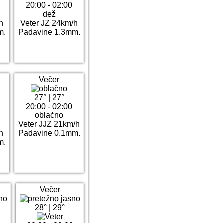
20:00 - 02:00
dež
h
Veter JZ 24km/h
m.
Padavine 1.3mm.
Večer
27°
|
27°
20:00 - 02:00
oblačno
Veter JJZ 21km/h
h
Padavine 0.1mm.
m.
Večer
28°
|
29°