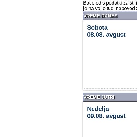
Bacolod s podatki za šti
je na voljo tudi napoved 
VREME DANES
Sobota
08.08. avgust
VREME JUTRI
Nedelja
09.08. avgust