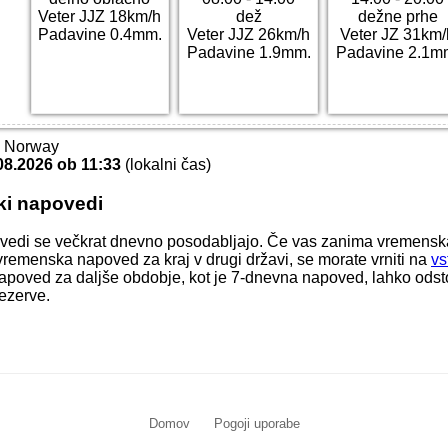
Veter JJZ 18km/h
dež
dežne prhe
Padavine 0.4mm.
Veter JJZ 26km/h
Veter JZ 31km/
Padavine 1.9mm.
Padavine 2.1m
T Norway
08.2026 ob 11:33
(lokalni čas)
ki napovedi
vedi se večkrat dnevno posodabljajo. Če vas zanima vremens
li vremenska napoved za kraj v drugi državi, se morate vrniti na
vs
apoved za daljše obdobje, kot je 7-dnevna napoved, lahko odstop
ezerve.
Domov
Pogoji uporabe