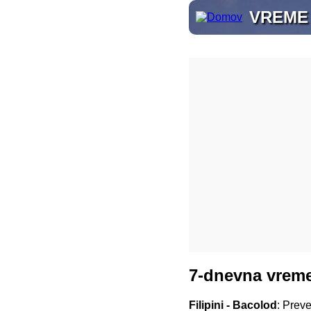
VREME
7-dnevna vreme
Filipini - Bacolod
: Prev