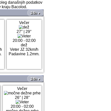
Poleg današnjih podatkov
v kraju Bacolod.
24h
▼
Večer
27°
|
29°
20:00 - 02:00
dež
/h
Veter JZ 32km/h
.
Padavine 1.2mm.
24h
▼
Večer
26°
|
28°
20:00 - 02:00
močne dežne prhe