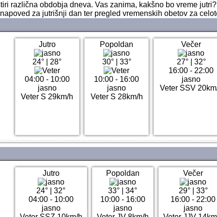
štiri različna obdobja dneva. Vas zanima, kakšno bo vreme jutri
 napoved za jutrišnji dan ter pregled vremenskih obetov za celo
Jutro
Popoldan
Večer
24°
|
28°
30°
|
33°
27°
|
32°
16:00 - 22:00
04:00 - 10:00
10:00 - 16:00
jasno
jasno
jasno
Veter SSV 20km
Veter S 29km/h
Veter S 28km/h
Jutro
Popoldan
Večer
24°
|
32°
33°
|
34°
29°
|
33°
04:00 - 10:00
10:00 - 16:00
16:00 - 22:00
jasno
jasno
jasno
Veter SSZ 10km/h
Veter JV 8km/h
Veter JJV 14km