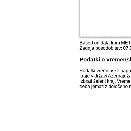
Based on data from ME
Zadnja posodobitev:
07.
Podatki o vremens
Podatki vremenske napo
kraje v državi Azerbajdž
izbrati želeni kraj. Vre
treba jemati z določeno 