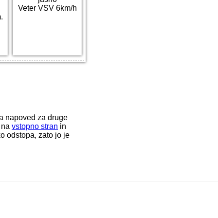
Veter VSV 6km/h
.
ka napoved za druge
i na
vstopno stran
in
o odstopa, zato jo je