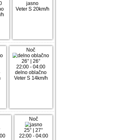
0
jasno
no
Veter S 20km/h
/h
Noč
26°
|
26°
22:00 - 04:00
o
delno oblačno
h
Veter S 14km/h
Noč
°
25°
|
27°
:00
22:00 - 04:00