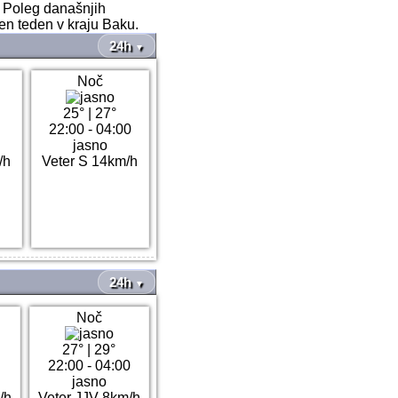
? Poleg današnjih
ten teden v kraju Baku.
24h
▼
Noč
25°
|
27°
22:00 - 04:00
jasno
/h
Veter S 14km/h
24h
▼
Noč
27°
|
29°
22:00 - 04:00
jasno
/h
Veter JJV 8km/h