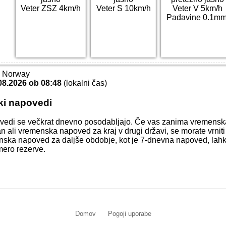
Veter ZSZ 4km/h
Veter S 10km/h
Veter V 5km/h
Padavine 0.1mm
T Norway
08.2026 ob 08:48
(lokalni čas)
ki napovedi
vedi se večkrat dnevno posodabljajo. Če vas zanima vremens
an ali vremenska napoved za kraj v drugi državi, se morate vrnit
menska napoved za daljše obdobje, kot je 7-dnevna napoved, lahk
mero rezerve.
Domov
Pogoji uporabe