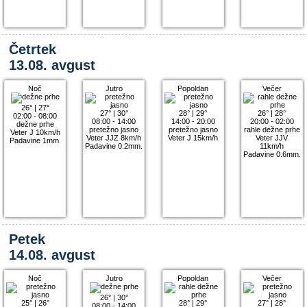
Četrtek
13.08. avgust
Noč
Jutro
Popoldan
Večer
26°
|
27°
27°
|
30°
28°
|
29°
26°
|
28°
02:00 - 08:00
08:00 - 14:00
14:00 - 20:00
20:00 - 02:00
dežne prhe
pretežno jasno
pretežno jasno
rahle dežne prhe
Veter J 10km/h
Veter JJZ 8km/h
Veter J 15km/h
Veter JJV
Padavine 1mm.
Padavine 0.2mm.
11km/h
Padavine 0.6mm.
Petek
14.08. avgust
Noč
Jutro
Popoldan
Večer
26°
|
30°
25°
|
26°
28°
|
29°
27°
|
28°
08:00 - 14:00