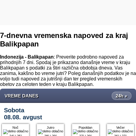
7-dnevna vremenska napoved za kraj
Balikpapan
Indonezija - Balikpapan
: Preverite podrobno napoved za
prihodnjih 7 dni. Spodaj je prikazano današnje vreme v kraju
Balikpapan s podatki za štiri različna obdobja dneva. Vas
zanima, kakšno bo vreme jutri? Poleg današnjih podatkov je na
voljo tudi napoved za jutrišnji dan ter pregled vremenskih
obetov za celoten teden v kraju Balikpapan.
VREME DANES
24h
▼
Sobota
08.08. avgust
Noč
Jutro
Popoldan
Večer
24°
|
25°
28°
|
29°
27°
|
29°
26°
|
27°