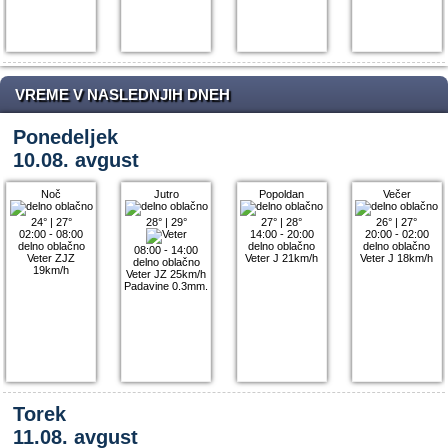
VREME V NASLEDNJIH DNEH
Ponedeljek
10.08. avgust
Noč
Jutro
Popoldan
Večer
24°
|
27°
28°
|
29°
27°
|
28°
26°
|
27°
02:00 - 08:00
14:00 - 20:00
20:00 - 02:00
delno oblačno
delno oblačno
delno oblačno
08:00 - 14:00
Veter ZJZ
Veter J 21km/h
Veter J 18km/h
delno oblačno
19km/h
Veter JZ 25km/h
Padavine 0.3mm.
Torek
11.08. avgust