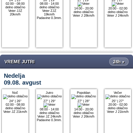
02:00 - 08:00
08:00 - 14:00
delno oblačno
delno oblačno
14:00 - 20:00
20:00 - 02:00
Veter JJZ
Veter ZJZ
delno oblačno
delno oblačno
20km/h
19km/h
Veter J 28km/h
Veter J 24km/h
Padavine 0.3mm.
VREME JUTRI
24h
▼
Nedelja
09.08. avgust
Noč
Jutro
Popoldan
Večer
24°
|
26°
27°
|
29°
27°
|
28°
25°
|
27°
02:00 - 08:00
20:00 - 02:00
delno oblačno
delno oblačno
08:00 - 14:00
14:00 - 20:00
Veter JZ 21km/h
Veter J 21km/h
delno oblačno
delno oblačno
Veter JZ 24km/h
Veter J 26km/h
Padavine 0.3mm.