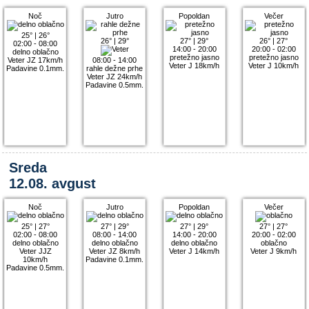
Noč
Jutro
Popoldan
Večer
25°
|
26°
26°
|
29°
27°
|
29°
26°
|
27°
02:00 - 08:00
14:00 - 20:00
20:00 - 02:00
delno oblačno
pretežno jasno
pretežno jasno
Veter JZ 17km/h
08:00 - 14:00
Veter J 18km/h
Veter J 10km/h
Padavine 0.1mm.
rahle dežne prhe
Veter JZ 24km/h
Padavine 0.5mm.
Sreda
12.08. avgust
Noč
Jutro
Popoldan
Večer
25°
|
27°
27°
|
29°
27°
|
29°
27°
|
27°
02:00 - 08:00
08:00 - 14:00
14:00 - 20:00
20:00 - 02:00
delno oblačno
delno oblačno
delno oblačno
oblačno
Veter JJZ
Veter JZ 8km/h
Veter J 14km/h
Veter J 9km/h
10km/h
Padavine 0.1mm.
Padavine 0.5mm.