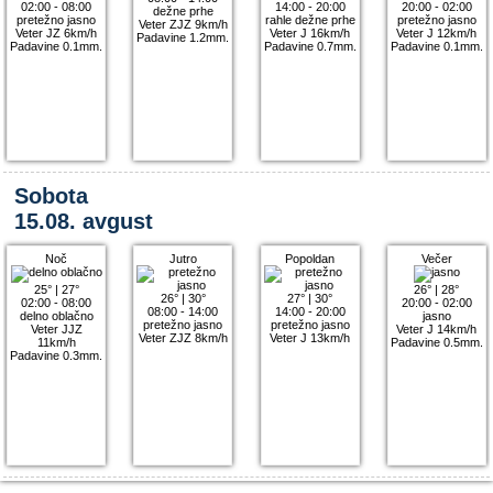
02:00 - 08:00
14:00 - 20:00
20:00 - 02:00
dežne prhe
pretežno jasno
rahle dežne prhe
pretežno jasno
Veter ZJZ 9km/h
Veter JZ 6km/h
Veter J 16km/h
Veter J 12km/h
Padavine 1.2mm.
Padavine 0.1mm.
Padavine 0.7mm.
Padavine 0.1mm.
Sobota
15.08. avgust
Noč
Jutro
Popoldan
Večer
25°
|
27°
26°
|
28°
26°
|
30°
27°
|
30°
02:00 - 08:00
20:00 - 02:00
08:00 - 14:00
14:00 - 20:00
delno oblačno
jasno
pretežno jasno
pretežno jasno
Veter JJZ
Veter J 14km/h
Veter ZJZ 8km/h
Veter J 13km/h
11km/h
Padavine 0.5mm.
Padavine 0.3mm.