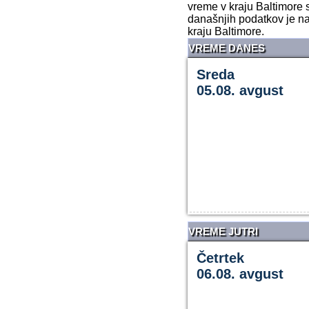
vreme v kraju Baltimore 
današnjih podatkov je na
kraju Baltimore.
VREME DANES
Sreda
05.08. avgust
VREME JUTRI
Četrtek
06.08. avgust