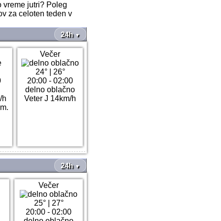
o vreme jutri? Poleg
ov za celoten teden v
24h
▼
Večer
24°
|
26°
0
20:00 - 02:00
delno oblačno
/h
Veter J 14km/h
mm.
24h
▼
Večer
25°
|
27°
20:00 - 02:00
delno oblačno