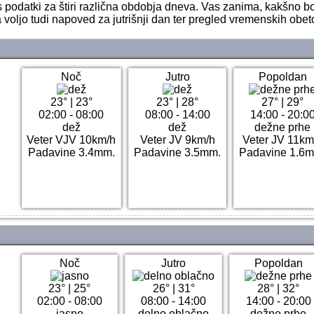
s podatki za štiri različna obdobja dneva. Vas zanima, kakšno b
 voljo tudi napoved za jutrišnji dan ter pregled vremenskih obet
Noč
Jutro
Popoldan
23°
|
23°
23°
|
28°
27°
|
29°
02:00 - 08:00
08:00 - 14:00
14:00 - 20:0
dež
dež
dežne prhe
Veter VJV 10km/h
Veter JV 9km/h
Veter JV 11km
Padavine 3.4mm.
Padavine 3.5mm.
Padavine 1.6
Noč
Jutro
Popoldan
23°
|
25°
26°
|
31°
28°
|
32°
02:00 - 08:00
08:00 - 14:00
14:00 - 20:00
jasno
delno oblačno
dežne prhe