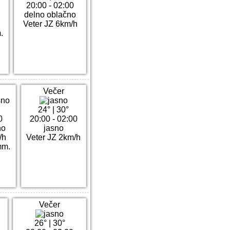
20:00 - 02:00
delno oblačno
Veter JZ 6km/h
.
Večer
24°
|
30°
0
20:00 - 02:00
no
jasno
/h
Veter JZ 2km/h
mm.
Večer
26°
|
30°