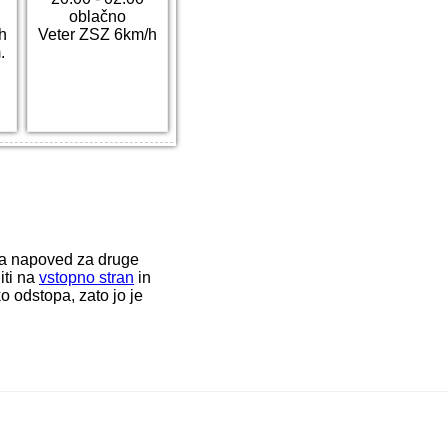
oblačno
h
Veter ZSZ 6km/h
.
ka napoved za druge
iti na
vstopno stran
in
o odstopa, zato jo je