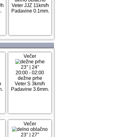
/h
Veter JJZ 11km/h
.
Padavine 0.1mm.
Večer
23°
|
24°
20:00 - 02:00
dežne prhe
h
Veter S 3km/h
m.
Padavine 3.6mm.
Večer
23°
|
27°