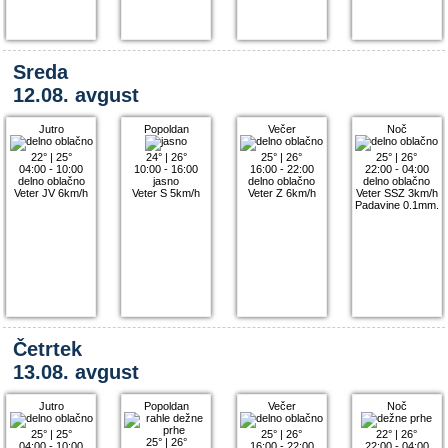
Sreda
12.08. avgust
Jutro
Popoldan
Večer
Noč
22°
|
25°
24°
|
26°
25°
|
26°
25°
|
26°
04:00 - 10:00
10:00 - 16:00
16:00 - 22:00
22:00 - 04:00
delno oblačno
jasno
delno oblačno
delno oblačno
Veter JV 6km/h
Veter S 5km/h
Veter Z 6km/h
Veter SSZ 3km/h
Padavine 0.1mm.
Četrtek
13.08. avgust
Jutro
Popoldan
Večer
Noč
25°
|
25°
25°
|
26°
22°
|
26°
25°
|
26°
04:00 - 10:00
16:00 - 22:00
22:00 - 04:00