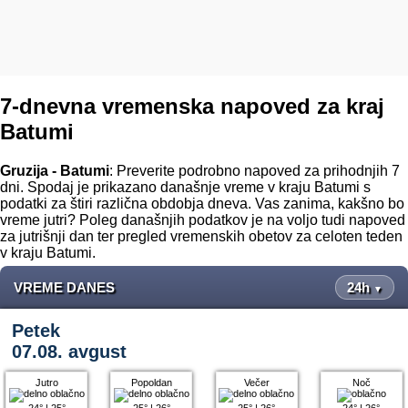
7-dnevna vremenska napoved za kraj
Batumi
Gruzija - Batumi
: Preverite podrobno napoved za prihodnjih 7
dni. Spodaj je prikazano današnje vreme v kraju Batumi s
podatki za štiri različna obdobja dneva. Vas zanima, kakšno bo
vreme jutri? Poleg današnjih podatkov je na voljo tudi napoved
za jutrišnji dan ter pregled vremenskih obetov za celoten teden
v kraju Batumi.
VREME DANES
24h
▼
Petek
07.08. avgust
Jutro
Popoldan
Večer
Noč
24°
|
25°
25°
|
26°
25°
|
26°
24°
|
26°