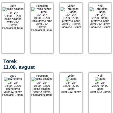
Jutro
Popoldan
Večer
Noč
24°
|
25°
25°
|
25°
25°
|
26°
24°
|
25°
04:00 - 10:00
10:00 - 16:00
16:00 - 22:00
22:00 - 04:00
delno oblačno
rahle dežne prhe
pretežno jasno
pretežno jasno
Veter JJZ
Veter ZJZ
Veter Z 13km/h
Veter ZJZ 9km/h
10km/h
14km/h
Padavine 0.2mm.
Padavine 0.2mm.
Padavine 0.1mm.
Padavine 0.5mm.
Torek
11.08. avgust
Jutro
Popoldan
Večer
Noč
23°
|
25°
25°
|
25°
24°
|
26°
22°
|
25°
04:00 - 10:00
10:00 - 16:00
16:00 - 22:00
22:00 - 04:00
dežne prhe
delno oblačno
jasno
jasno
Veter JZ 4km/h
Veter Z 8km/h
Veter ZJZ 7km/h
Veter SSZ 2km/h
Padavine 1.3mm.
Padavine 0.1mm.