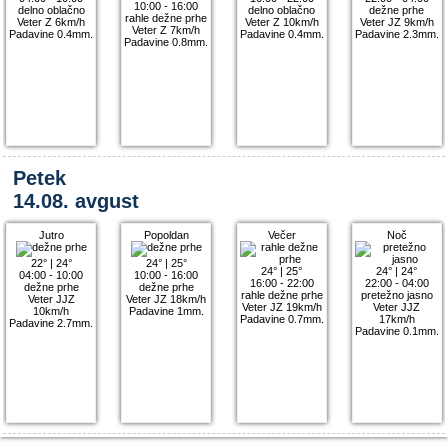
10:00 - 16:00
delno oblačno
delno oblačno
dežne prhe
rahle dežne prhe
Veter Z 6km/h
Veter Z 10km/h
Veter JZ 9km/h
Veter Z 7km/h
Padavine 0.4mm.
Padavine 0.4mm.
Padavine 2.3mm.
Padavine 0.8mm.
Petek
14.08. avgust
Jutro
Popoldan
Večer
Noč
22°
|
24°
24°
|
25°
24°
|
25°
24°
|
24°
04:00 - 10:00
10:00 - 16:00
16:00 - 22:00
22:00 - 04:00
dežne prhe
dežne prhe
rahle dežne prhe
pretežno jasno
Veter JJZ
Veter JZ 18km/h
Veter JZ 19km/h
Veter JJZ
10km/h
Padavine 1mm.
Padavine 0.7mm.
17km/h
Padavine 2.7mm.
Padavine 0.1mm.