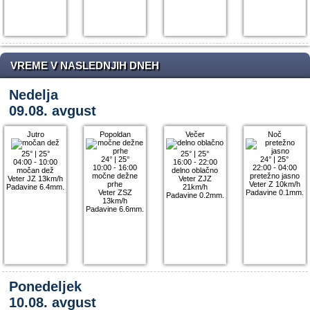
VREME V NASLEDNJIH DNEH
Nedelja
09.08. avgust
Jutro
Popoldan
Večer
Noč
25°
|
25°
25°
|
25°
24°
|
25°
24°
|
25°
04:00 - 10:00
16:00 - 22:00
10:00 - 16:00
22:00 - 04:00
močan dež
delno oblačno
močne dežne
pretežno jasno
Veter JZ 13km/h
Veter ZJZ
prhe
Veter Z 10km/h
Padavine 6.4mm.
21km/h
Veter ZSZ
Padavine 0.1mm.
Padavine 0.2mm.
13km/h
Padavine 6.6mm.
Ponedeljek
10.08. avgust