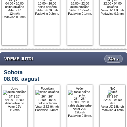
04:00 - 10:00
10:00 - 16:00
16:00 - 22:00
22:00 - 04:00
delno oblačno
delno oblačno
delno oblačno
oblačno
Veter ZJZ
Veter SZ 9km/h
Veter Z 17km/h
Veter JZ 17km/h
12km/h
Padavine 0.2mm.
Padavine 0.1mm.
Padavine 0.1mm.
Padavine 0.3mm.
VREME JUTRI
24h
▼
Sobota
08.08. avgust
Jutro
Popoldan
Večer
Noč
24°
|
26°
26°
|
26°
25°
|
26°
26°
|
26°
04:00 - 10:00
10:00 - 16:00
22:00 - 04:00
16:00 - 22:00
delno oblačno
delno oblačno
dež
rahle dežne prhe
Veter JJV
Veter ZSZ 9km/h
Veter JZ 18km/h
Veter ZJZ
11km/h
Padavine 0.4mm.
Padavine 4.4mm.
19km/h
Padavine 0.8mm.