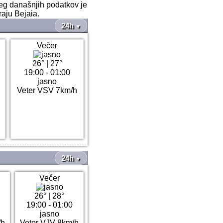
leg današnjih podatkov je
raju Bejaia.
24h
▼
Večer
26°
|
27°
19:00 - 01:00
jasno
Veter VSV 7km/h
24h
▼
Večer
26°
|
28°
19:00 - 01:00
jasno
/h
Veter VJV 8km/h