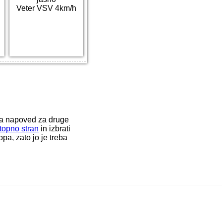
Veter VSV 4km/h
ka napoved za druge
topno stran
in izbrati
a, zato jo je treba