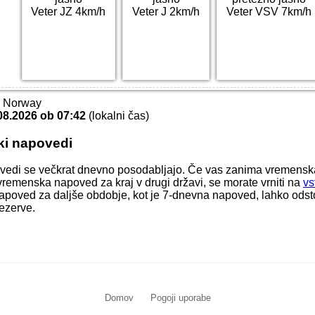
Veter JZ 4km/h
Veter J 2km/h
Veter VSV 7km/h
T Norway
08.2026 ob 07:42
(lokalni čas)
ki napovedi
vedi se večkrat dnevno posodabljajo. Če vas zanima vremens
li vremenska napoved za kraj v drugi državi, se morate vrniti na
vs
apoved za daljše obdobje, kot je 7-dnevna napoved, lahko odstop
ezerve.
Domov
Pogoji uporabe