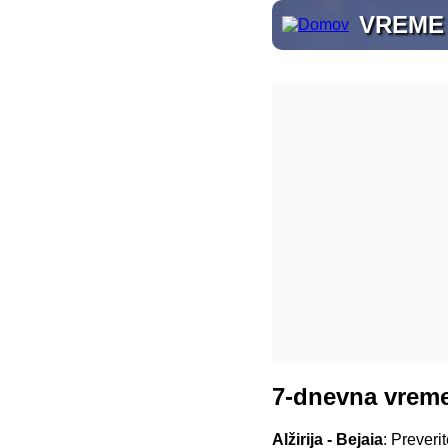
VREME
7-dnevna vreme
Alžirija - Bejaia
: Preveri