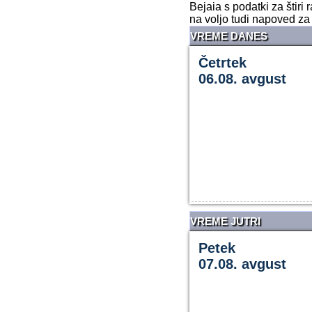
Bejaia s podatki za štir
na voljo tudi napoved za 
VREME DANES
Četrtek
06.08. avgust
VREME JUTRI
Petek
07.08. avgust