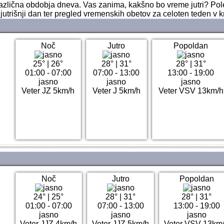
i različna obdobja dneva. Vas zanima, kakšno bo vreme jutri? Po
jutrišnji dan ter pregled vremenskih obetov za celoten teden v k
Noč
Jutro
Popoldan
25°
|
26°
28°
|
31°
28°
|
31°
01:00 - 07:00
07:00 - 13:00
13:00 - 19:00
jasno
jasno
jasno
Veter JZ 5km/h
Veter J 5km/h
Veter VSV 13km/h
Noč
Jutro
Popoldan
24°
|
25°
28°
|
31°
28°
|
31°
01:00 - 07:00
07:00 - 13:00
13:00 - 19:00
jasno
jasno
jasno
Veter JJZ 4km/h
Veter JJZ 5km/h
Veter VSV 13km