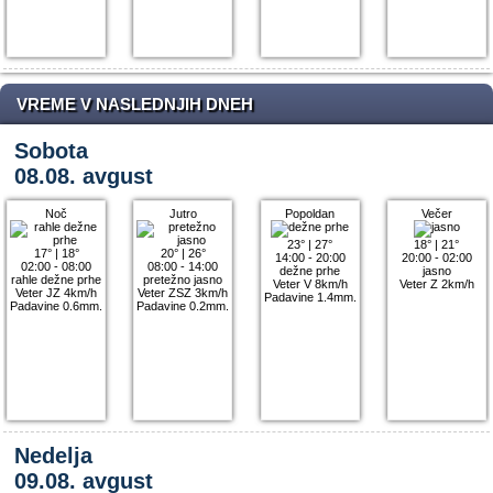
VREME V NASLEDNJIH DNEH
Sobota
08.08. avgust
Noč
Jutro
Popoldan
Večer
23°
|
27°
18°
|
21°
17°
|
18°
20°
|
26°
14:00 - 20:00
20:00 - 02:00
02:00 - 08:00
08:00 - 14:00
dežne prhe
jasno
rahle dežne prhe
pretežno jasno
Veter V 8km/h
Veter Z 2km/h
Veter JZ 4km/h
Veter ZSZ 3km/h
Padavine 1.4mm.
Padavine 0.6mm.
Padavine 0.2mm.
Nedelja
09.08. avgust