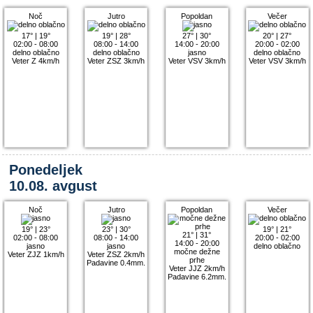
Noč
Jutro
Popoldan
Večer
17°
|
19°
19°
|
28°
27°
|
30°
20°
|
27°
02:00 - 08:00
08:00 - 14:00
14:00 - 20:00
20:00 - 02:00
delno oblačno
delno oblačno
jasno
delno oblačno
Veter Z 4km/h
Veter ZSZ 3km/h
Veter VSV 3km/h
Veter VSV 3km/h
Ponedeljek
10.08. avgust
Noč
Jutro
Popoldan
Večer
19°
|
23°
23°
|
30°
19°
|
21°
21°
|
31°
02:00 - 08:00
08:00 - 14:00
20:00 - 02:00
14:00 - 20:00
jasno
jasno
delno oblačno
močne dežne
Veter ZJZ 1km/h
Veter ZSZ 2km/h
prhe
Padavine 0.4mm.
Veter JJZ 2km/h
Padavine 6.2mm.