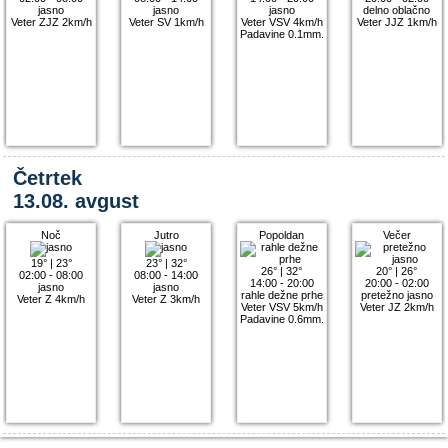
jasno
jasno
jasno
delno oblačno
Veter ZJZ 2km/h
Veter SV 1km/h
Veter VSV 4km/h
Veter JJZ 1km/h
Padavine 0.1mm.
Četrtek
13.08. avgust
Noč
Jutro
Popoldan
Večer
19°
|
23°
23°
|
32°
26°
|
32°
20°
|
26°
02:00 - 08:00
08:00 - 14:00
14:00 - 20:00
20:00 - 02:00
jasno
jasno
rahle dežne prhe
pretežno jasno
Veter Z 4km/h
Veter Z 3km/h
Veter VSV 5km/h
Veter JZ 2km/h
Padavine 0.6mm.