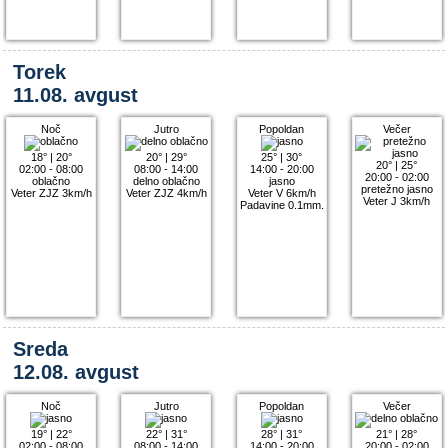
Torek
11.08. avgust
Noč
Jutro
Popoldan
Večer
18°
|
20°
20°
|
29°
25°
|
30°
20°
|
25°
02:00 - 08:00
08:00 - 14:00
14:00 - 20:00
20:00 - 02:00
oblačno
delno oblačno
jasno
pretežno jasno
Veter ZJZ 3km/h
Veter ZJZ 4km/h
Veter V 6km/h
Veter J 3km/h
Padavine 0.1mm.
Sreda
12.08. avgust
Noč
Jutro
Popoldan
Večer
19°
|
22°
22°
|
31°
28°
|
31°
21°
|
28°
02:00 - 08:00
08:00 - 14:00
14:00 - 20:00
20:00 - 02:00