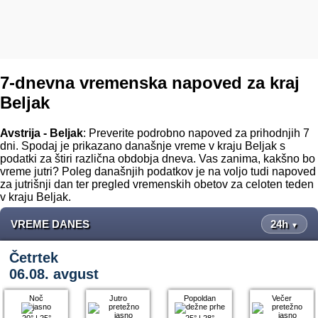
7-dnevna vremenska napoved za kraj
Beljak
Avstrija - Beljak
: Preverite podrobno napoved za prihodnjih 7
dni. Spodaj je prikazano današnje vreme v kraju Beljak s
podatki za štiri različna obdobja dneva. Vas zanima, kakšno bo
vreme jutri? Poleg današnjih podatkov je na voljo tudi napoved
za jutrišnji dan ter pregled vremenskih obetov za celoten teden
v kraju Beljak.
VREME DANES
24h
▼
Četrtek
06.08. avgust
Noč
Jutro
Popoldan
Večer
20°
|
25°
25°
|
28°