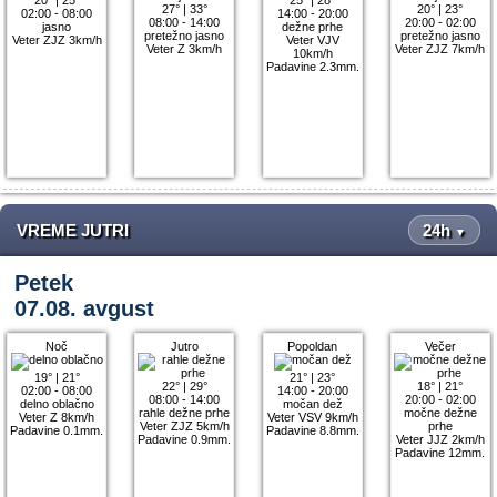
27°
|
33°
20°
|
23°
02:00 - 08:00
14:00 - 20:00
08:00 - 14:00
20:00 - 02:00
jasno
dežne prhe
pretežno jasno
pretežno jasno
Veter ZJZ 3km/h
Veter VJV
Veter Z 3km/h
Veter ZJZ 7km/h
10km/h
Padavine 2.3mm.
VREME JUTRI
24h
▼
Petek
07.08. avgust
Noč
Jutro
Popoldan
Večer
19°
|
21°
21°
|
23°
22°
|
29°
18°
|
21°
02:00 - 08:00
14:00 - 20:00
08:00 - 14:00
20:00 - 02:00
delno oblačno
močan dež
rahle dežne prhe
močne dežne
Veter Z 8km/h
Veter VSV 9km/h
Veter ZJZ 5km/h
prhe
Padavine 0.1mm.
Padavine 8.8mm.
Padavine 0.9mm.
Veter JJZ 2km/h
Padavine 12mm.