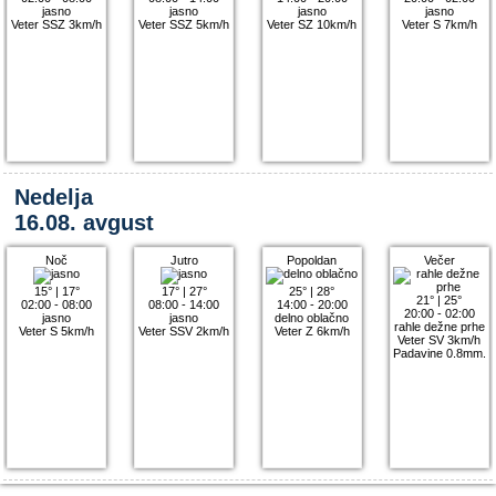
jasno
jasno
jasno
jasno
Veter SSZ 3km/h
Veter SSZ 5km/h
Veter SZ 10km/h
Veter S 7km/h
Nedelja
16.08. avgust
Noč
Jutro
Popoldan
Večer
15°
|
17°
17°
|
27°
25°
|
28°
21°
|
25°
02:00 - 08:00
08:00 - 14:00
14:00 - 20:00
20:00 - 02:00
jasno
jasno
delno oblačno
rahle dežne prhe
Veter S 5km/h
Veter SSV 2km/h
Veter Z 6km/h
Veter SV 3km/h
Padavine 0.8mm.