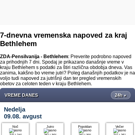
7-dnevna vremenska napoved za kraj
Bethlehem
ZDA-Pensilvanija - Bethlehem
: Preverite podrobno napoved
za prihodnjih 7 dni. Spodaj je prikazano današnje vreme v
kraju Bethlehem s podatki za štiri različna obdobja dneva. Vas
zanima, kakšno bo vreme jutri? Poleg današnjih podatkov je na
voljo tudi napoved za jutrišnji dan ter pregled vremenskih
obetov za celoten teden v kraju Bethlehem.
VREME DANES
24h
▼
Nedelja
09.08. avgust
Noč
Jutro
Popoldan
Večer
22°
|
24°
25°
|
30°
26°
|
30°
21°
|
25°