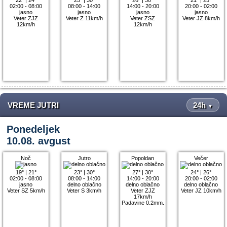
02:00 - 08:00
08:00 - 14:00
14:00 - 20:00
20:00 - 02:00
jasno
jasno
jasno
jasno
Veter ZJZ
Veter Z 11km/h
Veter ZSZ
Veter JZ 8km/h
12km/h
12km/h
VREME JUTRI
24h
▼
Ponedeljek
10.08. avgust
Noč
Jutro
Popoldan
Večer
19°
|
21°
23°
|
30°
27°
|
30°
24°
|
26°
02:00 - 08:00
08:00 - 14:00
14:00 - 20:00
20:00 - 02:00
jasno
delno oblačno
delno oblačno
delno oblačno
Veter SZ 5km/h
Veter S 3km/h
Veter ZJZ
Veter JZ 10km/h
17km/h
Padavine 0.2mm.