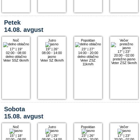
Petek
14.08. avgust
Noč
Jutro
Popoldan
Večer
17°
|
19°
19°
|
26°
23°
|
27°
17°
|
23°
02:00 - 08:00
08:00 - 14:00
14:00 - 20:00
20:00 - 02:00
delno oblačno
jasno
delno oblačno
pretežno jasno
Veter SSZ 6km/h
Veter SZ 8km/h
Veter ZSZ
Veter ZSZ 5km/h
11km/h
Sobota
15.08. avgust
Noč
Jutro
Popoldan
Večer
15°
|
18°
18°
|
25°
23°
|
26°
17°
|
23°
02:00 - 08:00
08:00 - 14:00
14:00 - 20:00
20:00 - 02:00