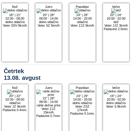
Noč
Jutro
Popoldan
Večer
18°
|
21°
20°
|
28°
24°
|
28°
20°
|
24°
02:00 - 08:00
08:00 - 14:00
14:00 - 20:00
20:00 - 02:00
delno oblačno
delno oblačno
oblačno
dež
Veter SSV 8km/h
Veter SZ 5km/h
Veter ZJZ 6km/h
Veter JJZ 3km/h
Padavine 2.5mm.
Četrtek
13.08. avgust
Noč
Jutro
Popoldan
Večer
20°
|
22°
24°
|
29°
19°
|
24°
22°
|
28°
02:00 - 08:00
14:00 - 20:00
20:00 - 02:00
08:00 - 14:00
oblačno
delno oblačno
delno oblačno
rahle dežne prhe
Veter JZ 9km/h
Veter ZSZ
Veter S 8km/h
Veter ZJZ
Padavine 0.4mm.
17km/h
15km/h
Padavine 0.1mm.
Padavine 0.7mm.