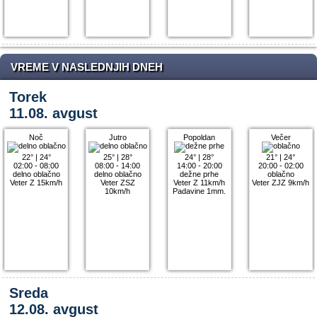
VREME V NASLEDNJIH DNEH
Torek
11.08. avgust
Noč
Jutro
Popoldan
Večer
22°
|
24°
25°
|
28°
24°
|
28°
21°
|
24°
02:00 - 08:00
08:00 - 14:00
14:00 - 20:00
20:00 - 02:00
delno oblačno
delno oblačno
dežne prhe
oblačno
Veter Z 15km/h
Veter ZSZ
Veter Z 11km/h
Veter ZJZ 9km/h
10km/h
Padavine 1mm.
Sreda
12.08. avgust