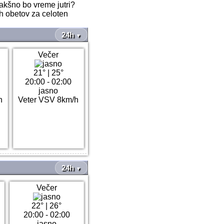
kakšno bo vreme jutri?
ih obetov za celoten
24h
▼
Večer
21°
|
25°
20:00 - 02:00
jasno
h
Veter VSV 8km/h
24h
▼
Večer
22°
|
26°
20:00 - 02:00
jasno