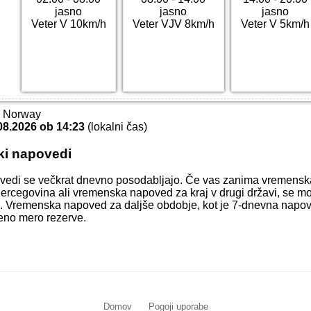
jasno
jasno
jasno
Veter V 10km/h
Veter VJV 8km/h
Veter V 5km/h
T Norway
08.2026 ob 14:23
(lokalni čas)
ki napovedi
vedi se večkrat dnevno posodabljajo. Če vas zanima vremens
Hercegovina ali vremenska napoved za kraj v drugi državi, se mo
raj. Vremenska napoved za daljše obdobje, kot je 7-dnevna napov
čeno mero rezerve.
Domov
Pogoji uporabe