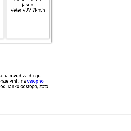
jasno
Veter VJV 7km/h
ka napoved za druge
rate vrniti na
vstopno
ed, lahko odstopa, zato