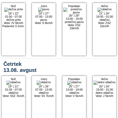
Noč
Jutro
Popoldan
Večer
18°
|
22°
19°
|
27°
21°
|
26°
26°
|
28°
01:00 - 07:00
07:00 - 13:00
19:00 - 01:00
13:00 - 19:00
dežne prhe
jasno
oblačno
pretežno jasno
Veter JV 6km/h
Veter S 6km/h
Veter ZSZ
Veter ZSZ
Padavine 3.1mm.
11km/h
10km/h
Četrtek
13.08. avgust
Noč
Jutro
Popoldan
Večer
19°
|
21°
19°
|
26°
26°
|
27°
20°
|
26°
01:00 - 07:00
07:00 - 13:00
13:00 - 19:00
19:00 - 01:00
oblačno
oblačno
oblačno
delno oblačno
Veter SSZ 7km/h
Veter SV 7km/h
Veter V 5km/h
Veter J 5km/h