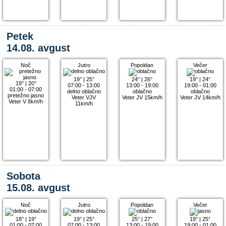
Petek
14.08. avgust
Noč
Jutro
Popoldan
Večer
19°
|
25°
24°
|
26°
19°
|
24°
19°
|
20°
07:00 - 13:00
13:00 - 19:00
19:00 - 01:00
01:00 - 07:00
delno oblačno
oblačno
oblačno
pretežno jasno
Veter VJV
Veter JV 15km/h
Veter JV 14km/h
Veter V 8km/h
11km/h
Sobota
15.08. avgust
Noč
Jutro
Popoldan
Večer
18°
|
19°
19°
|
25°
25°
|
27°
19°
|
25°
01:00 - 07:00
07:00 - 13:00
13:00 - 19:00
19:00 - 01:00