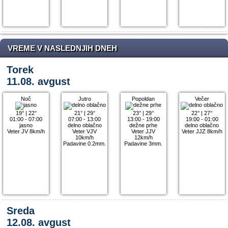
VREME V NASLEDNJIH DNEH
Torek
11.08. avgust
Noč
Jutro
Popoldan
Večer
19°
|
22°
21°
|
29°
23°
|
29°
22°
|
27°
01:00 - 07:00
07:00 - 13:00
13:00 - 19:00
19:00 - 01:00
jasno
delno oblačno
dežne prhe
delno oblačno
Veter JV 8km/h
Veter VJV
Veter JJV
Veter JJZ 8km/h
10km/h
12km/h
Padavine 0.2mm.
Padavine 3mm.
Sreda
12.08. avgust