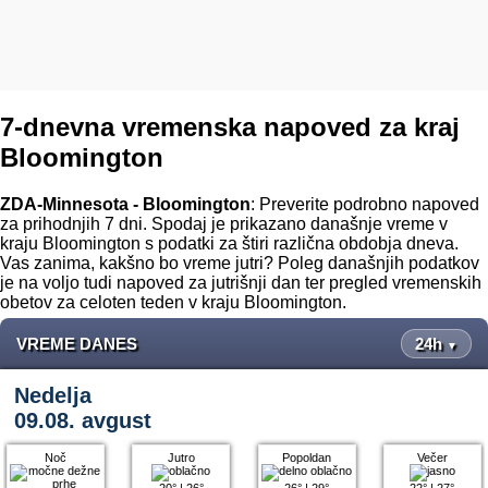
7-dnevna vremenska napoved za kraj
Bloomington
ZDA-Minnesota - Bloomington
: Preverite podrobno napoved
za prihodnjih 7 dni. Spodaj je prikazano današnje vreme v
kraju Bloomington s podatki za štiri različna obdobja dneva.
Vas zanima, kakšno bo vreme jutri? Poleg današnjih podatkov
je na voljo tudi napoved za jutrišnji dan ter pregled vremenskih
obetov za celoten teden v kraju Bloomington.
VREME DANES
24h
▼
Nedelja
09.08. avgust
Noč
Jutro
Popoldan
Večer
20°
|
26°
26°
|
29°
22°
|
27°