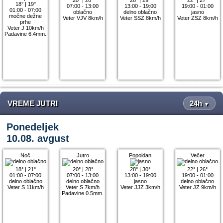
18°
|
19°
07:00 - 13:00
13:00 - 19:00
19:00 - 01:00
01:00 - 07:00
oblačno
delno oblačno
jasno
močne dežne
Veter VJV 8km/h
Veter SSZ 8km/h
Veter ZSZ 8km/h
prhe
Veter J 10km/h
Padavine 6.4mm.
VREME JUTRI
24h
▼
Ponedeljek
10.08. avgust
Noč
Jutro
Popoldan
Večer
18°
|
21°
20°
|
28°
28°
|
30°
22°
|
26°
01:00 - 07:00
07:00 - 13:00
13:00 - 19:00
19:00 - 01:00
delno oblačno
delno oblačno
jasno
delno oblačno
Veter S 11km/h
Veter S 7km/h
Veter JJZ 3km/h
Veter JZ 9km/h
Padavine 0.5mm.