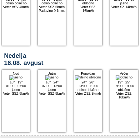
delno oblačno
delno oblačno
oblačno
jasno
Veter VSV 4km/h
Veter SSZ 6km/h
Veter SSZ
Veter SZ 14km/h
Padavine 0.1mm.
16km/h
Nedelja
16.08. avgust
Noč
Jutro
Popoldan
Večer
16°
|
19°
16°
|
24°
24°
|
26°
19°
|
25°
01:00 - 07:00
07:00 - 13:00
13:00 - 19:00
19:00 - 01:00
jasno
jasno
delno oblačno
oblačno
Veter SSZ 8km/h
Veter SSZ 8km/h
Veter ZSZ 9km/h
Veter ZSZ
10km/h