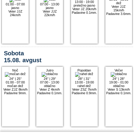
13:00 - 19:00
dež
01:00 - 07:00
07:00 - 13:00
pretežno jasno
Veter JJZ
jasno
jasno
Veter JZ 20km/h
15km/h
Veter JJZ
Veter JJZ
Padavine 0.1mm.
Padavine 3.6mm.
24km/h
22km/h
Sobota
15.08. avgust
Noč
Jutro
Popoldan
Večer
24°
|
25°
24°
|
29°
28°
|
31°
24°
|
28°
01:00 - 07:00
07:00 - 13:00
13:00 - 19:00
19:00 - 01:00
močan dež
oblačno
rahel dež
oblačno
Veter ZJZ 8km/h
Veter Z 4km/h
Veter ZSZ 7km/h
Veter S 13km/h
Padavine 9mm.
Padavine 0.1mm.
Padavine 0.9mm.
Padavine 0.1mm.