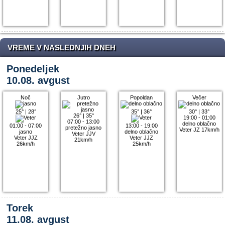
VREME V NASLEDNJIH DNEH
Ponedeljek
10.08. avgust
Noč
Jutro
Popoldan
Večer
25°
|
28°
35°
|
36°
30°
|
33°
26°
|
35°
19:00 - 01:00
07:00 - 13:00
delno oblačno
01:00 - 07:00
13:00 - 19:00
pretežno jasno
Veter JZ 17km/h
jasno
delno oblačno
Veter JJV
Veter JJZ
Veter JJZ
21km/h
26km/h
25km/h
Torek
11.08. avgust