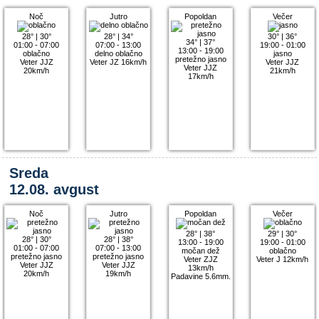
Noč
Jutro
Popoldan
Večer
28°
|
30°
28°
|
34°
30°
|
36°
34°
|
37°
01:00 - 07:00
07:00 - 13:00
19:00 - 01:00
13:00 - 19:00
oblačno
delno oblačno
jasno
pretežno jasno
Veter JJZ
Veter JZ 16km/h
Veter JJZ
Veter JJZ
20km/h
21km/h
17km/h
Sreda
12.08. avgust
Noč
Jutro
Popoldan
Večer
28°
|
38°
29°
|
30°
28°
|
30°
28°
|
38°
13:00 - 19:00
19:00 - 01:00
01:00 - 07:00
07:00 - 13:00
močan dež
oblačno
pretežno jasno
pretežno jasno
Veter ZJZ
Veter J 12km/h
Veter JJZ
Veter JJZ
13km/h
20km/h
19km/h
Padavine 5.6mm.