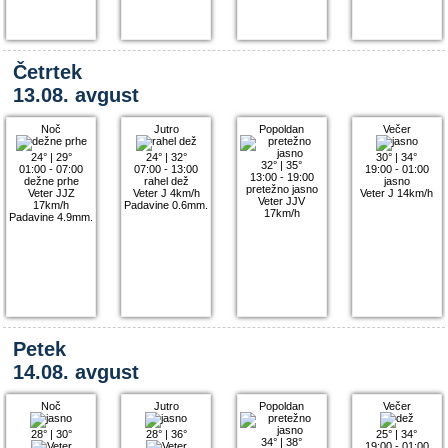
Četrtek
13.08. avgust
Noč
Jutro
Popoldan
Večer
24°
|
29°
24°
|
32°
30°
|
34°
32°
|
35°
01:00 - 07:00
07:00 - 13:00
19:00 - 01:00
13:00 - 19:00
dežne prhe
rahel dež
jasno
pretežno jasno
Veter JJZ
Veter J 4km/h
Veter J 14km/h
Veter JJV
17km/h
Padavine 0.6mm.
17km/h
Padavine 4.9mm.
Petek
14.08. avgust
Noč
Jutro
Popoldan
Večer
28°
|
30°
28°
|
36°
25°
|
34°
34°
|
38°
19:00 - 01:00