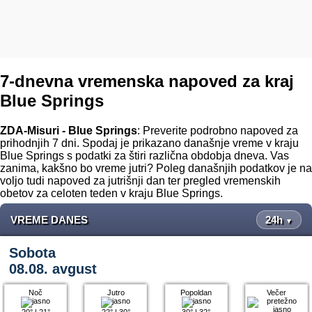
7-dnevna vremenska napoved za kraj
Blue Springs
ZDA-Misuri - Blue Springs
: Preverite podrobno napoved za
prihodnjih 7 dni. Spodaj je prikazano današnje vreme v kraju
Blue Springs s podatki za štiri različna obdobja dneva. Vas
zanima, kakšno bo vreme jutri? Poleg današnjih podatkov je na
voljo tudi napoved za jutrišnji dan ter pregled vremenskih
obetov za celoten teden v kraju Blue Springs.
VREME DANES
24h
▼
Sobota
08.08. avgust
Noč
Jutro
Popoldan
Večer
20°
|
21°
22°
|
30°
30°
|
32°